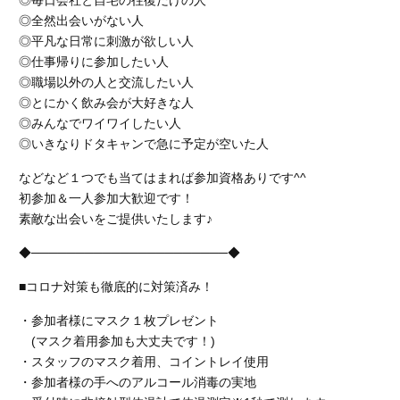
◎毎日会社と自宅の往復だけの人
◎全然出会いがない人
◎平凡な日常に刺激が欲しい人
◎仕事帰りに参加したい人
◎職場以外の人と交流したい人
◎とにかく飲み会が大好きな人
◎みんなでワイワイしたい人
◎いきなりドタキャンで急に予定が空いた人
などなど１つでも当てはまれば参加資格ありです^^
初参加＆一人参加大歓迎です！
素敵な出会いをご提供いたします♪
◆──────────────────────◆
■コロナ対策も徹底的に対策済み！
・参加者様にマスク１枚プレゼント
(マスク着用参加も大丈夫です！)
・スタッフのマスク着用、コイントレイ使用
・参加者様の手へのアルコール消毒の実地