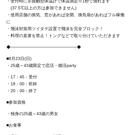
・受付時に非接触型体温計で体温測定※1秒で測れます
(37.5℃以上の方は参加できません)
・使用店舗の換気、窓があれば全開、換気扇があればフル稼働
に
・飛沫対策用ツイタテ設置で飛沫を完全ブロック！
・料理の直箸を禁止！トングなどで取り分けていただきます
◆──────────────────────◆
■8月23日(日)
・25歳～43歳限定で恋活・婚活party
・17：45：受付
・18：00：乾杯
・20：00：終了
■参加資格
・独身の25歳～43歳の男女
■お食事