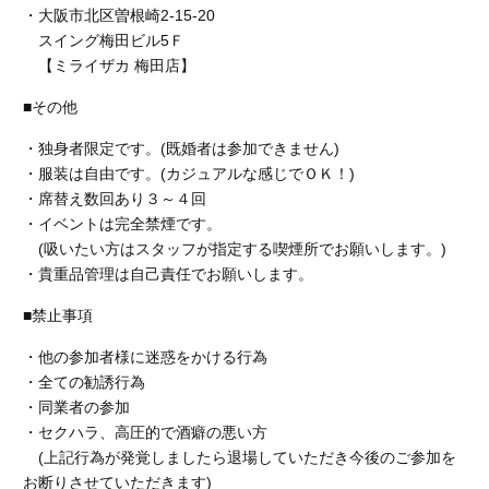
・大阪市北区曽根崎2-15-20
スイング梅田ビル5Ｆ
【ミライザカ 梅田店】
■その他
・独身者限定です。(既婚者は参加できません)
・服装は自由です。(カジュアルな感じでＯＫ！)
・席替え数回あり３～４回
・イベントは完全禁煙です。
(吸いたい方はスタッフが指定する喫煙所でお願いします。)
・貴重品管理は自己責任でお願いします。
■禁止事項
・他の参加者様に迷惑をかける行為
・全ての勧誘行為
・同業者の参加
・セクハラ、高圧的で酒癖の悪い方
(上記行為が発覚しましたら退場していただき今後のご参加を
お断りさせていただきます)