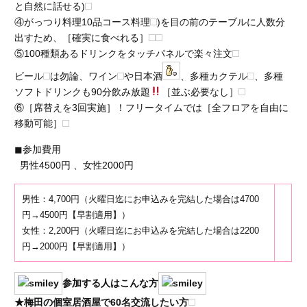
と自然に話せる)
④
がっつり料理10品コース料理
)を目の前のテーブルに人数分
出すため、［確実に食べれる］
⑤
100種類あるドリンクをタッチパネルで楽々注文
ビール
は勿論、ワイン
や日本酒
、多種カクテル
、多種
ソフトドリンクも90分飲み放題
［並ぶ必要なし］
⑥［
席替えを3回実施
］！フリータイムでは［
全フロアを自由に
移動可能
］
◼︎参加費用
男性4500円
、
女性2000円
男性：4,700円（火曜日迄にお申込みを完結した場合は4700
円→4500円【早割適用】）
女性：2,200円（火曜日迄にお申込みを完結した場合は2200
円→2000円【早割適用】）
参加する人はこんな方
★梅田の個室居酒屋で60名交流したい方