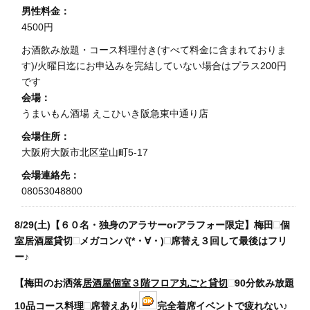
男性料金：
4500円
お酒飲み放題・コース料理付き(すべて料金に含まれておりま
す)/火曜日迄にお申込みを完結していない場合はプラス200円
です
会場：
うまいもん酒場 えこひいき阪急東中通り店
会場住所：
大阪府大阪市北区堂山町5-17
会場連絡先：
08053048800
8/29(土)【６０名・独身のアラサーorアラフォー限定】梅田
個
室居酒屋貸切
メガコンパ(*・∀・)
席替え３回して最後はフリ
ー♪
【梅田のお洒落
居酒屋個室３階フロア丸ごと貸切
90分飲み放題
10品コース料理
席替えあり
完全着席イベントで疲れない♪