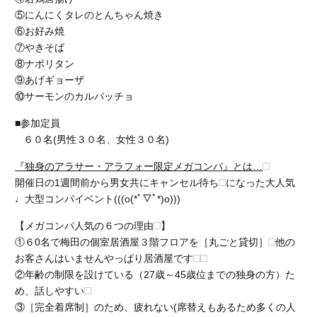
⑤にんにくタレのとんちゃん焼き
⑥お好み焼
⑦やきそば
⑧ナポリタン
⑨あげギョーザ
⑩サーモンのカルパッチョ
■参加定員
６０名(男性３０名、女性３０名)
『独身のアラサー・アラフォー限定メガコンパ』とは…
開催日の1週間前から男女共にキャンセル待ち
になった大人気
♩大型コンパイベント(((o(*ﾟ▽ﾟ*)o)))
【メガコンパ人気の６つの理由
】
①６0名で梅田の個室居酒屋３階フロアを［丸ごと貸切］
他の
お客さんはいません
やっぱり居酒屋
です
②
年齢の制限を設けている
（27歳～45歳位までの独身の方）た
め、
話しやすい
③［完全着席制］のため、
疲れない
(
席替えもある
ため多くの人