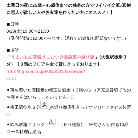
土曜日の夜に25歳～45歳位までの独身の方でワイワイ交流♪真剣
に恋人が欲しい人やお友達を作りたい方にオススメ！】
◼︎日時
8/29(土)19:30〜21:30
（受付開始は19:00からです。遅れての参加も問題ないです
）
◼︎場所
『
うまいもん酒場 えこひいき阪急東中通り店
』(大阪駅徒歩３
分）【
３階のフロアを全て貸しきっております
】
http://r.gnavi.co.jp/k025903/kodawari/
⚫︎落ち着いた雰囲気の個室居酒屋（３階のフロア完全貸切で他の
お客さんはいらっしゃいません）
⚫︎梅田駅徒歩３分
(東通り商店街入ってすぐ♪)とアクセス抜群
⚫︎飲み放題ドリンク
（９０種類）、板前さんが作る10品
コース料理は絶品