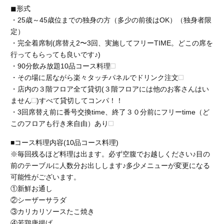
◼︎形式
・
25歳～45歳位までの独身の方（多少の前後はOK）（独身者限
定）
・完全着席制(席替え2〜3回、実施してフリーTIME。どこの席を
行ってもらっても良いです♪)
・90分飲み放題10品コース料理
・その場に居ながら楽々タッチパネルでドリンク注文
・店内の３階フロア全て貸切(３階フロアには他のお客さんはい
ません
)すべて貸切してコンパ！！
・3回席替え前に番号交換time、終了３０分前にフリーtime（ど
このフロアも行き来自由）あり
■コース料理内容(10品コース料理)
※毎回残るほど料理は出ます。必ず空腹でお越しください♪目の
前のテーブルに人数分お出しします♪多少メニューが変更になる
可能性がございます。
①新鮮お通し
②シーザーサラダ
③カリカリソースたこ焼き
④若鶏唐揚げ