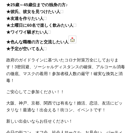
★25歳～45歳位までの独身の方♪
★彼氏、彼女を見つけたい人
★友達を作りたい人
★土曜日に60名で楽しく飲みたい人
★ワイワイ騒ぎたい人
★色んな職種の方と交流したい人
★予定が空いてる人
政府のガイドラインに基づいたコロナ対策万全にしておりま
す！
3
密回避、ソーシャルディスタンスの確保、アルコール消毒
の徹底、マスクの着用！参加者様人数の厳守！確実な換気と消
毒！
ご安心してご参加ください！！
大阪、神戸、京都、関西では有名な！婚活、恋活、友活にピッ
タリな！最適な！出会える！街コン、イベントです！
新しい出会いならお任せください！
今日の街コン、オフ会、社会人サークル、お見合い、パーティ