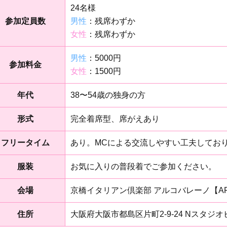
24名様
参加定員数
男性
：残席わずか
女性
：残席わずか
男性
：5000円
参加料金
女性
：1500円
年代
38〜54歳の独身の方
形式
完全着席型、席がえあり
フリータイム
あり。MCによる交流しやすい工夫してお
服装
お気に入りの普段着でご参加ください。
会場
京橋イタリアン倶楽部 アルコバレーノ【ARC
住所
大阪府大阪市都島区片町2-9-24 Nスタジオ