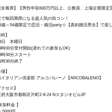
完全着席】【男性年収600万円以上、公務員、上場企業限定
阪で毎回満席になる超人気の街コン！
8歳～54歳限定で恋活・婚活party☆【真剣婚活男女】で楽
日時】
3日 木曜日
9時00分受付開始(遅れての参加もOK)
9時30分スタート
1時30分終了
会場】
イタリアン倶楽部 アルコバレーノ【ARCOBALENO】
アクセス】
府大阪市都島区片町2-9-24
Nスタジオビル2F
参加料金 】
 5000円