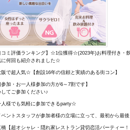
口コミ評価ランキング】☆1位獲得☆(2023年)お料理付き
誌に何回も紹介されました☆
大阪で超人気☆【創設16年の信頼と実績のある街コン】
初参加・お一人様参加の方が6～7割です】
心してご参加ください♪
人様でも気軽に参加できるparty☆
イベントスタッフが参加者様の立場に立って、最初から最後
京橋【超オシャレ・隠れ家レストラン貸切恋活パーティー！