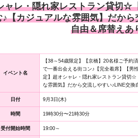
シャレ・隠れ家レストラン貸切☆
む♪【カジュアルな雰囲気】だから交
自由＆席替えあ
【38～54歳限定】【京橋】20名様ご予
で一番出会える街コン♪【完全着席】【男性
イベント名
定】超オシャレ・隠れ家レストラン貸切☆
な雰囲気】だから交流しやすい♪LINE交
日付
9月3日(木)
時間
19時30分〜21時30分
受付開始時間
19:00～