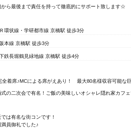
初から最後まで責任を持って徹底的にサポート致します☆
Ｒ環状線・学研都市線 京橋駅 徒歩3分
阪本線 京橋駅 徒歩3分
下鉄長堀鶴見緑地線 京橋駅 徒歩4分
完全着席♪MCによる席がえあり！ 最大80名様収容可能な巨大
婚式の二次会で有名！ご飯の美味しいオシャレ隠れ家カフェ
阪では有名な街コンです！
回満員御礼でした♪