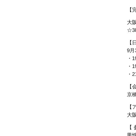
【
大
☆3
【
9月
・1
・1
・2
【
京橋
【
大阪
【 
男性