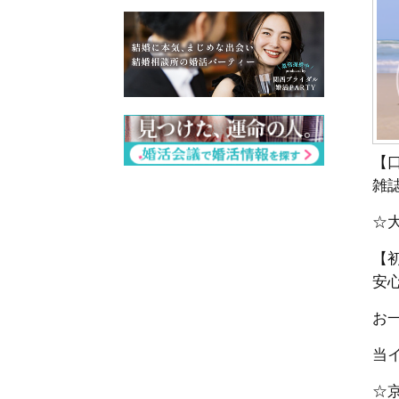
【
雑
☆
【
安
お一
当
☆