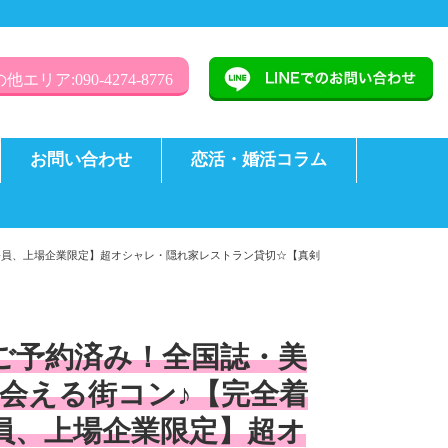
他エリア:090-4274-8776
お問い合わせ
恋活・婚活コラム
公務員、上場企業限定】超オシャレ・隠れ家レストラン貸切☆【真剣
様ご予約済み！全国誌・美
会える街コン♪【完全着
務員、上場企業限定】超オ