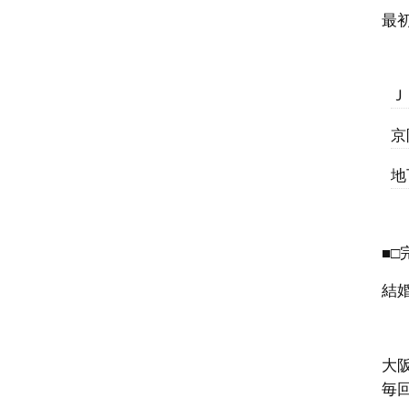
最
Ｊ
京
地
■□
結
大
毎