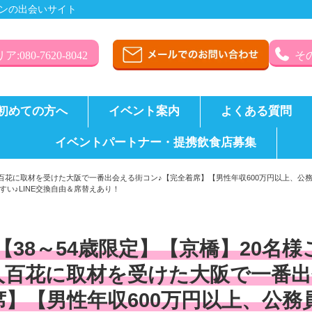
ンの出会いサイト
:080-7620-8042
その
初めての方へ
イベント案内
よくある質問
イベントパートナー・提携飲食店募集
美人百花に取材を受けた大阪で一番出会える街コン♪【完全着席】【男性年収600万円以上、
い♪LINE交換自由＆席替えあり！
【38～54歳限定】【京橋】20名
人百花に取材を受けた大阪で一番出
席】【男性年収600万円以上、公