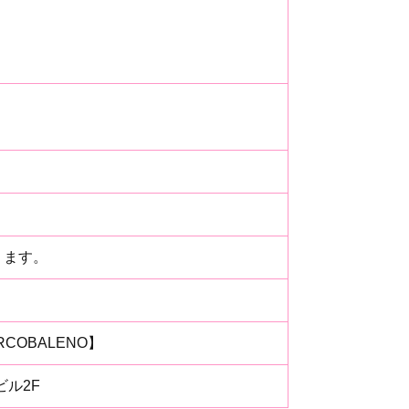
ります。
OBALENO】
ビル2F