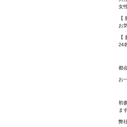
女性
【 
お
【 
24
都
お
初
ま
弊