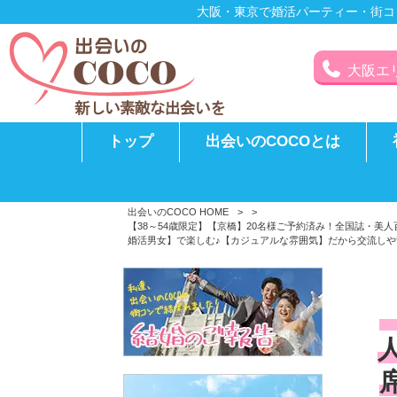
大阪・東京で婚活パーティー・街コ
大阪エリア
トップ
出会いのCOCOとは
出会いのCOCO HOME
>
>
【38～54歳限定】【京橋】20名様ご予約済み！全国誌・
婚活男女】で楽しむ♪【カジュアルな雰囲気】だから交流しやす