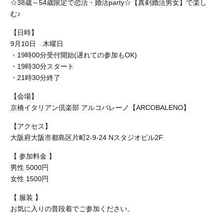
☆38歳～54歳限定で恋活・婚活party☆【真剣婚活男女】で楽し
む♪
【日時】
9月10日 木曜日
・19時00分受付開始(遅れての参加もOK)
・19時30分スタート
・21時30分終了
【会場】
京橋イタリアン倶楽部 アルコバレーノ【ARCOBALENO】
【アクセス】
大阪府大阪市都島区片町2-9-24
Nスタジオビル2F
【 参加料金 】
男性 5000円
女性 1500円
【 服装 】
お気に入りの普段着でご参加ください。