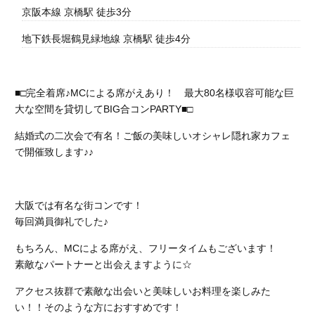
京阪本線 京橋駅 徒歩3分
地下鉄長堀鶴見緑地線 京橋駅 徒歩4分
■□完全着席♪MCによる席がえあり！ 最大80名様収容可能な巨
大な空間を貸切してBIG合コンPARTY■□
結婚式の二次会で有名！ご飯の美味しいオシャレ隠れ家カフェ
で開催致します♪♪
大阪では有名な街コンです！
毎回満員御礼でした♪
もちろん、MCによる席がえ、フリータイムもございます！
素敵なパートナーと出会えますように☆
アクセス抜群で素敵な出会いと美味しいお料理を楽しみた
い！！そのような方におすすめです！