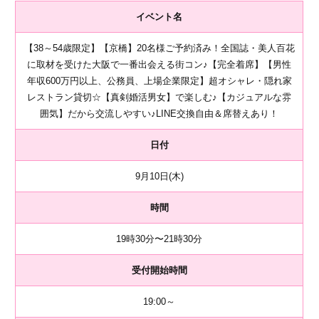
イベント名
【38～54歳限定】【京橋】20名様ご予約済み！全国誌・美人百花
に取材を受けた大阪で一番出会える街コン♪【完全着席】【男性
年収600万円以上、公務員、上場企業限定】超オシャレ・隠れ家
レストラン貸切☆【真剣婚活男女】で楽しむ♪【カジュアルな雰
囲気】だから交流しやすい♪LINE交換自由＆席替えあり！
日付
9月10日(木)
時間
19時30分〜21時30分
受付開始時間
19:00～