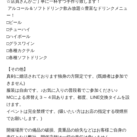
☆店員さんがご丁寧に一杯ずつ手作り致します！
アルコール＆ソフトドリンク飲み放題☆豊富なドリンクメニュ
ー！
□ビール
□チューハイ
□ハイボール
□グラスワイン
□各種カクテル
□各種ソフトドリンク
【その他】
真剣に婚活されております独身の方限定です。(既婚者は参加で
きません)
服装は自由です。♪お気に入りの普段着でご参加ください♪
MCによる席替え３～４回あります。都度、LINE交換タイムを設
けます。
イベントは完全禁煙です。
(吸いたい方はお店の指定する喫煙所
でお願いします。)
開催場所での備品の破損、貴重品の紛失などはお客様ご自身の
責任となり弊社、開催店舗
は一切の責任は負いません。