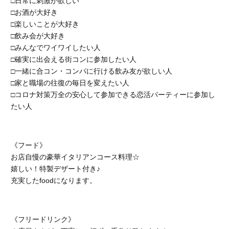
□日常に刺激が欲しい
□お酒が大好き
□楽しいことが大好き
□飲み会が大好き
□みんなでワイワイしたい人
□確実に出会える街コンに参加したい人
□一緒に合コン・コンパに行ける飲み友が欲しい人
□家と職場の往復の毎日を変えたい人
□コロナ対策万全の安心して参加できる恋活パーティーに参加し
たい人
《フード》
お店自慢の豪華イタリアンコース料理☆
嬉しい！特製デザート付き♪
充実したfoodになります。
《フリードリンク》