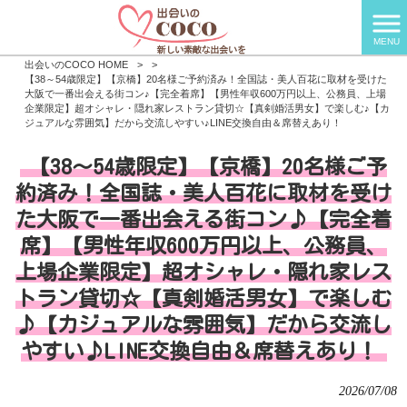
MENU
出会いのCOCO HOME
>
>
【38～54歳限定】【京橋】20名様ご予約済み！全国誌・美人百花に取材を受けた
大阪で一番出会える街コン♪【完全着席】【男性年収600万円以上、公務員、上場
企業限定】超オシャレ・隠れ家レストラン貸切☆【真剣婚活男女】で楽しむ♪【カ
ジュアルな雰囲気】だから交流しやすい♪LINE交換自由＆席替えあり！
【38～54歳限定】【京橋】20名様ご予
約済み！全国誌・美人百花に取材を受け
た大阪で一番出会える街コン♪【完全着
席】【男性年収600万円以上、公務員、
上場企業限定】超オシャレ・隠れ家レス
トラン貸切☆【真剣婚活男女】で楽しむ
♪【カジュアルな雰囲気】だから交流し
やすい♪LINE交換自由＆席替えあり！
2026/07/08