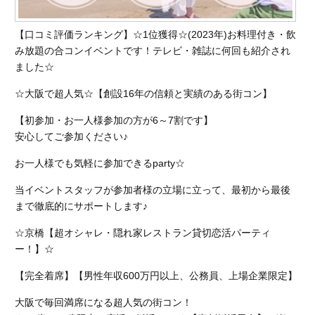
【口コミ評価ランキング】☆1位獲得☆(2023年)お料理付き・飲
み放題の合コンイベントです！テレビ・雑誌に何回も紹介され
ました☆
☆大阪で超人気☆【創設16年の信頼と実績のある街コン】
【初参加・お一人様参加の方が6～7割です】
安心してご参加ください♪
お一人様でも気軽に参加できるparty☆
当イベントスタッフが参加者様の立場に立って、最初から最後
まで徹底的にサポートします♪
☆京橋【超オシャレ・隠れ家レストラン貸切恋活パーティ
ー！】☆
【完全着席】【男性年収600万円以上、公務員、上場企業限定】
大阪で毎回満席になる超人気の街コン！