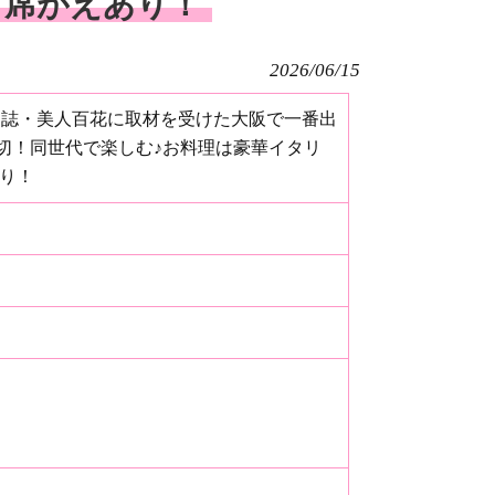
＆席がえあり！
2026/06/15
全国誌・美人百花に取材を受けた大阪で一番出
切！同世代で楽しむ♪お料理は豪華イタリ
あり！