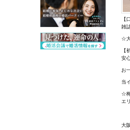
【
雑
☆
【
安
お一
当
☆
エ
大