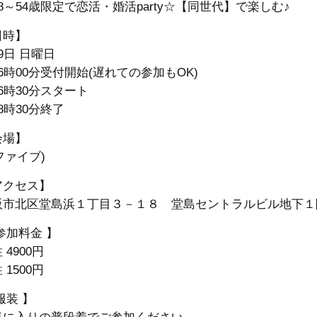
8～54歳限定で恋活・婚活party☆【同世代】で楽しむ♪
日時】
9日 日曜日
6時00分受付開始(遅れての参加もOK)
6時30分スタート
8時30分終了
会場】
(ファイブ)
アクセス】
阪市北区堂島浜１丁目３－１８ 堂島セントラルビル地下１
参加料金 】
 4900円
性
1500円
服装 】