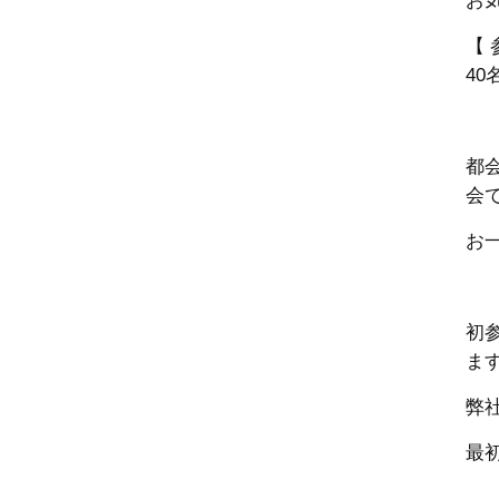
お
【 
40
都
会
お
初
ま
弊
最