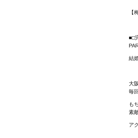
【
■
PA
結
大
毎
も
素
ア