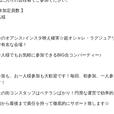
気に入りの普段着でご参加ください。
参加定員数 】
名様
会のオアシス♪インスタ映え確実☆超オシャレ・ラグジュアリ
で有名な会場！
一人様でもお気軽に参加できるBIG合コンパーティー♪
参加も、お一人様参加も大歓迎です！
毎回、初参加、一人参
す！
社の街コンスタッフはベテランばかり！円滑な運営で効率的
初から最後まで責任を持って徹底的にサポート致します☆