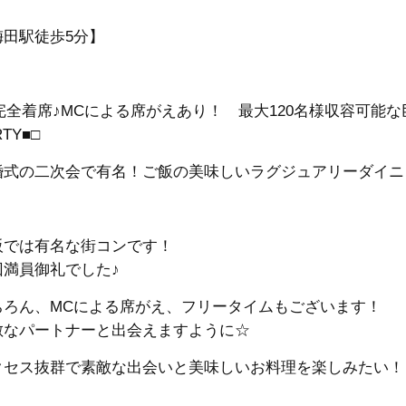
梅田駅徒歩5分】
□完全着席♪MCによる席がえあり！ 最大120名様収容可能な
RTY■□
婚式の二次会で有名！ご飯の美味しいラグジュアリーダイニン
阪では有名な街コンです！
回満員御礼でした♪
ちろん、MCによる席がえ、フリータイムもございます！
敵なパートナーと出会えますように☆
クセス抜群で素敵な出会いと美味しいお料理を楽しみたい！