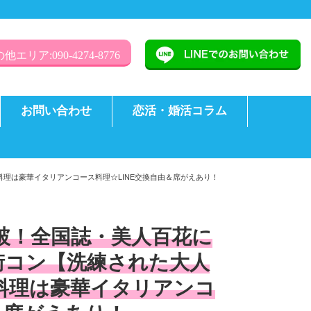
他エリア:090-4274-8776
お問い合わせ
恋活・婚活コラム
料理は豪華イタリアンコース料理☆LINE交換自由＆席がえあり！
突破！全国誌・美人百花に
街コン【洗練された大人
料理は豪華イタリアンコ