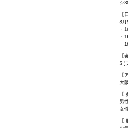
☆3
【
8月
・1
・1
・1
【
5 
【
大
【 
男性
女
【 