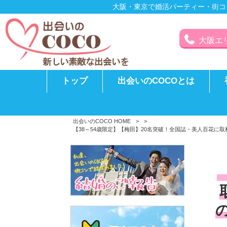
大阪・東京で婚活パーティー・街コ
大阪エリア
トップ
出会いのCOCOとは
出会いのCOCO HOME
>
>
【38～54歳限定】【梅田】20名突破！全国誌・美人百花に