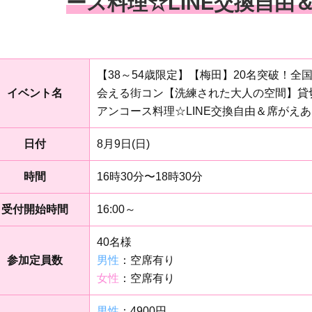
ース料理☆LINE交換自由
【38～54歳限定】【梅田】20名突破！
イベント名
会える街コン【洗練された大人の空間】貸
アンコース料理☆LINE交換自由＆席がえ
日付
8月9日(日)
時間
16時30分〜18時30分
受付開始時間
16:00～
40名様
参加定員数
男性
：空席有り
女性
：空席有り
男性
：4900円