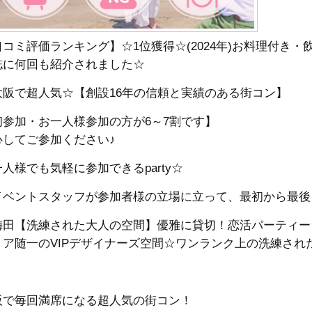
口コミ評価ランキング】☆1位獲得☆(2024年)お料理付き
誌に何回も紹介されました☆
大阪で超人気☆【創設16年の信頼と実績のある街コン】
初参加・お一人様参加の方が6～7割です】
心してご参加ください♪
人様でも気軽に参加できるparty☆
イベントスタッフが参加者様の立場に立って、最初から最後
梅田【洗練された大人の空間】優雅に貸切！恋活パーティー
リア随一のVIPデザイナーズ空間☆
ワンランク上の洗練され
阪で毎回満席になる超人気の街コン！