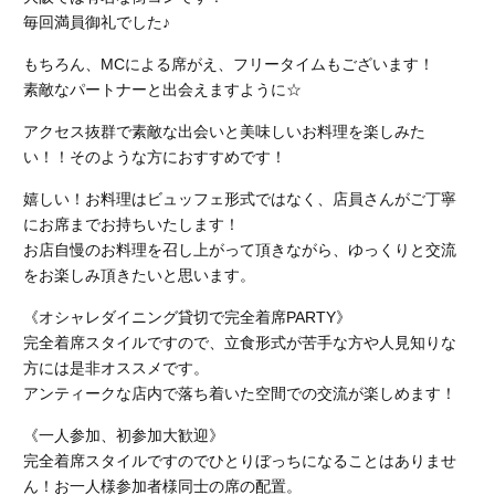
毎回満員御礼でした♪
もちろん、MCによる席がえ、フリータイムもございます！
素敵なパートナーと出会えますように☆
アクセス抜群で素敵な出会いと美味しいお料理を楽しみた
い！！そのような方におすすめです！
嬉しい！お料理はビュッフェ形式ではなく、店員さんがご丁寧
にお席までお持ちいたします！
お店自慢のお料理を召し上がって頂きながら、ゆっくりと交流
をお楽しみ頂きたいと思います。
《オシャレダイニング貸切で完全着席PARTY》
完全着席スタイルですので、立食形式が苦手な方や人見知りな
方には是非オススメです。
アンティークな店内で落ち着いた空間での交流が楽しめます！
《一人参加、初参加大歓迎》
完全着席スタイルですのでひとりぼっちになることはありませ
ん！お一人様参加者様同士の席の配置。