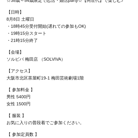
☆38歳～54歳限定で恋活・婚活party☆【同世代】で楽しむ♪
【日時】
8月8日 土曜日
・18時45分受付開始(遅れての参加もOK)
・19時15分スタート
・21時15分終了
【会場】
ソルビバ 梅田店 （SOLVIVA）
【アクセス】
大阪市北区茶屋町19-1 梅田芸術劇場1階
【 参加料金 】
男性 5400円
女性 1500円
【 服装 】
お気に入りの普段着でご参加ください。
【 参加定員数 】