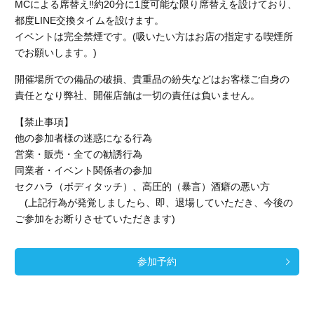
MCによる席替え‼︎約20分に1度可能な限り席替えを設けており、
都度LINE交換タイムを設けます。
イベントは完全禁煙です。(吸いたい方はお店の指定する喫煙所
でお願いします。)
開催場所での備品の破損、貴重品の紛失などはお客様ご自身の
責任となり弊社、開催店舗
は一切の責任は負いません。
【禁止事項】
他の参加者様の迷惑になる行為
営業・販売・全ての勧誘行為
同業者・イベント関係者の参加
セクハラ（ボディタッチ）、高圧的（暴言）酒癖の悪い方
(上記行為が発覚しましたら、即、退場していただき、今後の
ご参加をお断りさせていただきます)
参加予約