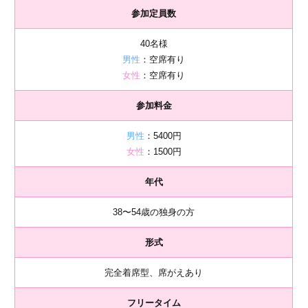
参加定員数
40名様
男性
：空席有り
女性
：空席有り
参加料金
男性
：5400円
女性
：1500円
年代
38〜54歳の独身の方
形式
完全着席型、席がえあり
フリータイム