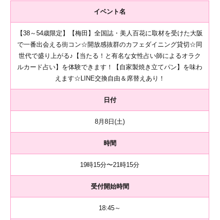
イベント名
【38～54歳限定】【梅田】全国誌・美人百花に取材を受けた大阪
で一番出会える街コン☆開放感抜群のカフェダイニング貸切☆同
世代で盛り上がる♪【当たる！と有名な女性占い師によるオラク
ルカード占い】を体験できます！【自家製焼き立てパン】を味わ
えます☆LINE交換自由＆席替えあり！
日付
8月8日(土)
時間
19時15分〜21時15分
受付開始時間
18:45～