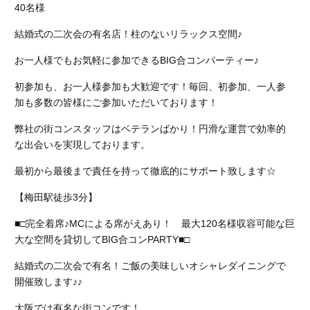
40名様
結婚式の二次会の有名店！柱のないリラックス空間♪
お一人様でもお気軽に参加できるBIG合コンパーティー♪
初参加も、お一人様参加も大歓迎です！毎回、初参加、一人参
加も多数の皆様にご参加いただいております！
弊社の街コンスタッフはベテランばかり！円滑な運営で効率的
な出会いを実現しております。
最初から最後まで責任を持って徹底的にサポート致します☆
【梅田駅徒歩3分】
■□完全着席♪MCによる席がえあり！ 最大120名様収容可能な巨
大な空間を貸切してBIG合コンPARTY■□
結婚式の二次会で有名！ご飯の美味しいオシャレダイニングで
開催致します♪♪
大阪では有名な街コンです！