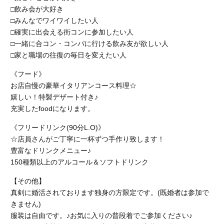
□飲み会が大好き
□みんなでワイワイしたい人
□確実に出会える街コンに参加したい人
□一緒に合コン・コンパに行ける飲み友が欲しい人
□家と職場の往復の毎日を変えたい人
《フード》
お店自慢の豪華イタリアンコース料理☆
嬉しい！特製デザート付き♪
充実したfoodになります。
《フリードリンク(90分L.O)》
☆店員さんがご丁寧に一杯ずつ手作り致します！
豊富なドリンクメニュー♪
150種類以上のアルコール＆ソフトドリンク
【その他】
真剣に婚活されております独身の方限定です。(既婚者は参加で
きません)
服装は自由です。♪お気に入りの普段着でご参加ください♪