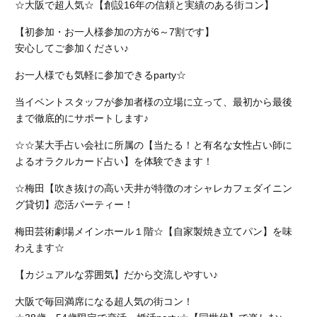
☆大阪で超人気☆【創設16年の信頼と実績のある街コン】
【初参加・お一人様参加の方が6～7割です】
安心してご参加ください♪
お一人様でも気軽に参加できるparty☆
当イベントスタッフが参加者様の立場に立って、最初から最後
まで徹底的にサポートします♪
☆☆某大手占い会社に所属の【当たる！と有名な女性占い師に
よるオラクルカード占い】を体験できます！
☆梅田【吹き抜けの高い天井が特徴のオシャレカフェダイニン
グ貸切】恋活パーティー！
梅田芸術劇場メインホール１階☆【自家製焼き立てパン】を味
わえます☆
【カジュアルな雰囲気】だから交流しやすい♪
大阪で毎回満席になる超人気の街コン！