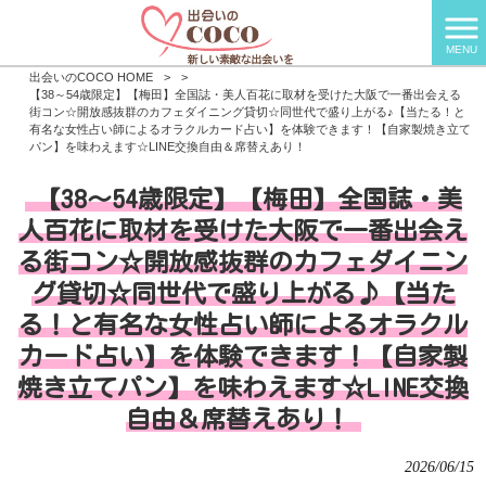
MENU
出会いのCOCO HOME
>
>
【38～54歳限定】【梅田】全国誌・美人百花に取材を受けた大阪で一番出会える
街コン☆開放感抜群のカフェダイニング貸切☆同世代で盛り上がる♪【当たる！と
有名な女性占い師によるオラクルカード占い】を体験できます！【自家製焼き立て
パン】を味わえます☆LINE交換自由＆席替えあり！
【38～54歳限定】【梅田】全国誌・美
人百花に取材を受けた大阪で一番出会え
る街コン☆開放感抜群のカフェダイニン
グ貸切☆同世代で盛り上がる♪【当た
る！と有名な女性占い師によるオラクル
カード占い】を体験できます！【自家製
焼き立てパン】を味わえます☆LINE交換
自由＆席替えあり！
2026/06/15