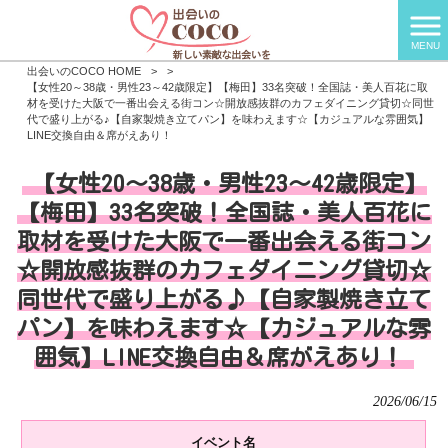
MENU
出会いのCOCO HOME
>
>
【女性20～38歳・男性23～42歳限定】【梅田】33名突破！全国誌・美人百花に取
材を受けた大阪で一番出会える街コン☆開放感抜群のカフェダイニング貸切☆同世
代で盛り上がる♪【自家製焼き立てパン】を味わえます☆【カジュアルな雰囲気】
LINE交換自由＆席がえあり！
【女性20～38歳・男性23～42歳限定】
【梅田】33名突破！全国誌・美人百花に
取材を受けた大阪で一番出会える街コン
☆開放感抜群のカフェダイニング貸切☆
同世代で盛り上がる♪【自家製焼き立て
パン】を味わえます☆【カジュアルな雰
囲気】LINE交換自由＆席がえあり！
2026/06/15
イベント名