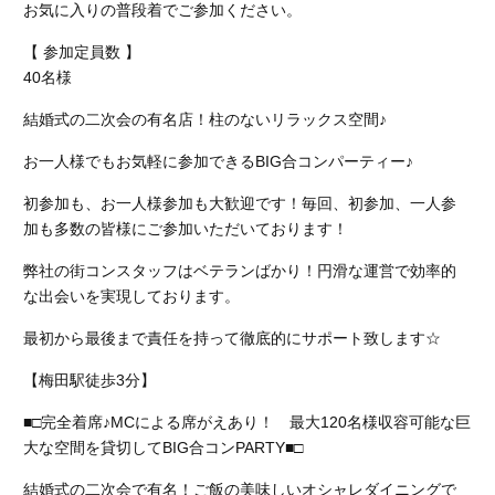
お気に入りの普段着でご参加ください。
【 参加定員数 】
40名様
結婚式の二次会の有名店！柱のないリラックス空間♪
お一人様でもお気軽に参加できるBIG合コンパーティー♪
初参加も、お一人様参加も大歓迎です！毎回、初参加、一人参
加も多数の皆様にご参加いただいております！
弊社の街コンスタッフはベテランばかり！円滑な運営で効率的
な出会いを実現しております。
最初から最後まで責任を持って徹底的にサポート致します☆
【梅田駅徒歩3分】
■□完全着席♪MCによる席がえあり！ 最大120名様収容可能な巨
大な空間を貸切してBIG合コンPARTY■□
結婚式の二次会で有名！ご飯の美味しいオシャレダイニングで