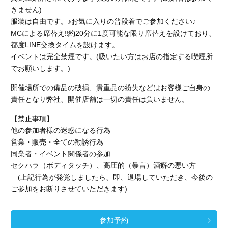
きません)
服装は自由です。♪お気に入りの普段着でご参加ください♪
MCによる席替え‼︎約20分に1度可能な限り席替えを設けており、
都度LINE交換タイムを設けます。
イベントは完全禁煙です。(吸いたい方はお店の指定する喫煙所
でお願いします。)
開催場所での備品の破損、貴重品の紛失などはお客様ご自身の
責任となり弊社、開催店舗
は一切の責任は負いません。
【禁止事項】
他の参加者様の迷惑になる行為
営業・販売・全ての勧誘行為
同業者・イベント関係者の参加
セクハラ（ボディタッチ）、高圧的（暴言）酒癖の悪い方
(上記行為が発覚しましたら、即、退場していただき、今後の
ご参加をお断りさせていただきます)
参加予約