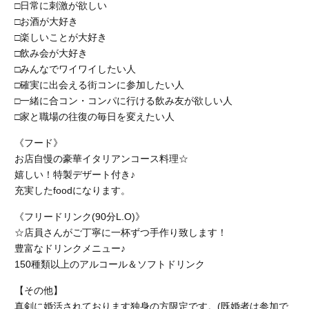
□日常に刺激が欲しい
□お酒が大好き
□楽しいことが大好き
□飲み会が大好き
□みんなでワイワイしたい人
□確実に出会える街コンに参加したい人
□一緒に合コン・コンパに行ける飲み友が欲しい人
□家と職場の往復の毎日を変えたい人
《フード》
お店自慢の豪華イタリアンコース料理☆
嬉しい！特製デザート付き♪
充実したfoodになります。
《フリードリンク(90分L.O)》
☆店員さんがご丁寧に一杯ずつ手作り致します！
豊富なドリンクメニュー♪
150種類以上のアルコール＆ソフトドリンク
【その他】
真剣に婚活されております独身の方限定です。(既婚者は参加で