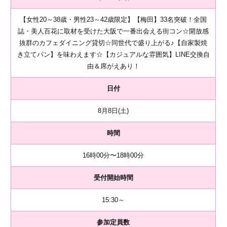
【女性20～38歳・男性23～42歳限定】【梅田】33名突破！全国
誌・美人百花に取材を受けた大阪で一番出会える街コン☆開放感
抜群のカフェダイニング貸切☆同世代で盛り上がる♪【自家製焼
き立てパン】を味わえます☆【カジュアルな雰囲気】LINE交換自
由＆席がえあり！
日付
8月8日(土)
時間
16時00分〜18時00分
受付開始時間
15:30～
参加定員数