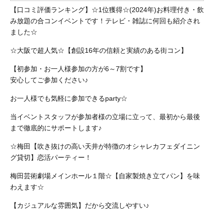
【口コミ評価ランキング】☆1位獲得☆(2024年)お料理付き・飲
み放題の合コンイベントです！テレビ・雑誌に何回も紹介され
ました☆
☆大阪で超人気☆【創設16年の信頼と実績のある街コン】
【初参加・お一人様参加の方が6～7割です】
安心してご参加ください♪
お一人様でも気軽に参加できるparty☆
当イベントスタッフが参加者様の立場に立って、最初から最後
まで徹底的にサポートします♪
☆梅田【吹き抜けの高い天井が特徴のオシャレカフェダイニン
グ貸切】恋活パーティー！
梅田芸術劇場メインホール１階☆【自家製焼き立てパン】を味
わえます☆
【カジュアルな雰囲気】だから交流しやすい♪