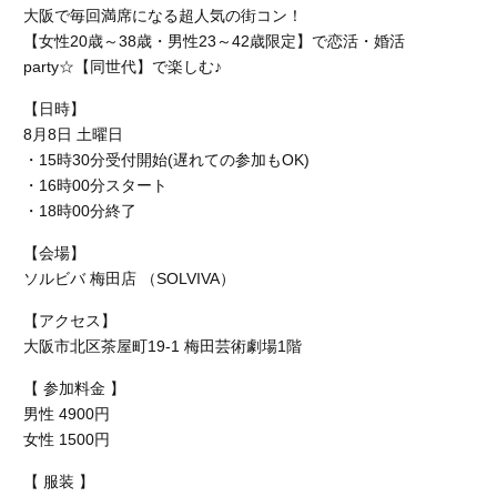
大阪で毎回満席になる超人気の街コン！
【女性20歳～38歳・男性23～42歳限定】で恋活・婚活
party☆【同世代】で楽しむ♪
【日時】
8月8日 土曜日
・15時30分受付開始(遅れての参加もOK)
・16時00分スタート
・18時00分終了
【会場】
ソルビバ 梅田店 （SOLVIVA）
【アクセス】
大阪市北区茶屋町19-1 梅田芸術劇場1階
【 参加料金 】
男性 4900円
女性 1500円
【 服装 】