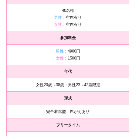
40名様
男性
：空席有り
女性
：空席有り
参加料金
男性
：4900円
女性
：1500円
年代
女性20歳～38歳・男性23～42歳限定
形式
完全着席型、席がえあり
フリータイム