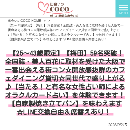
MENU
出会いのCOCO HOME
>
>
【25～43歳限定】【梅田】59名突破！全国誌・美人百花に取材を受けた大阪で一
番出会える街コン☆開放感抜群のカフェダイニング貸切☆同世代で盛り上がる
♪【当たる！と有名な女性占い師によるオラクルカード占い】を体験できます！
【自家製焼き立てパン】を味わえます☆LINE交換自由＆席替えあり！
【25～43歳限定】【梅田】59名突破！
全国誌・美人百花に取材を受けた大阪で
一番出会える街コン☆開放感抜群のカフ
ェダイニング貸切☆同世代で盛り上がる
♪【当たる！と有名な女性占い師による
オラクルカード占い】を体験できます！
【自家製焼き立てパン】を味わえます
☆LINE交換自由＆席替えあり！
2026/06/15