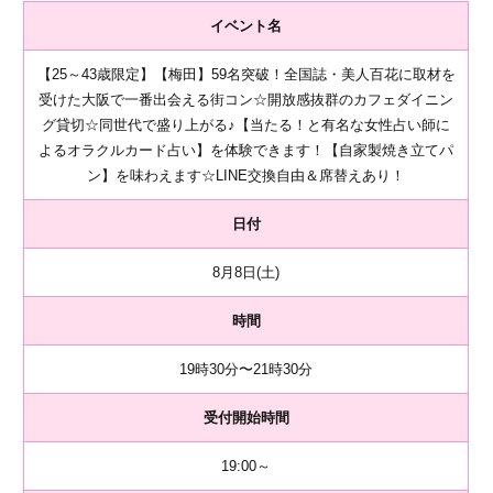
イベント名
【25～43歳限定】【梅田】59名突破！全国誌・美人百花に取材を
受けた大阪で一番出会える街コン☆開放感抜群のカフェダイニン
グ貸切☆同世代で盛り上がる♪【当たる！と有名な女性占い師に
よるオラクルカード占い】を体験できます！【自家製焼き立てパ
ン】を味わえます☆LINE交換自由＆席替えあり！
日付
8月8日(土)
時間
19時30分〜21時30分
受付開始時間
19:00～