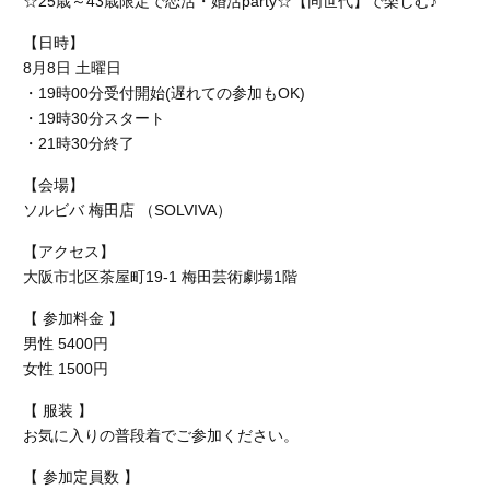
☆25歳～43歳限定で恋活・婚活party☆【同世代】で楽しむ♪
【日時】
8月8日 土曜日
・19時00分受付開始(遅れての参加もOK)
・19時30分スタート
・21時30分終了
【会場】
ソルビバ 梅田店 （SOLVIVA）
【アクセス】
大阪市北区茶屋町19-1 梅田芸術劇場1階
【 参加料金 】
男性 5400円
女性 1500円
【 服装 】
お気に入りの普段着でご参加ください。
【 参加定員数 】