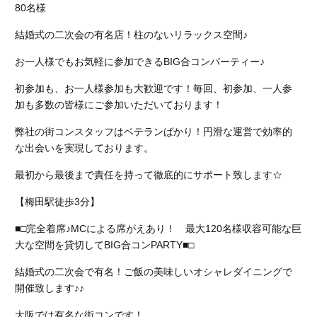
80名様
結婚式の二次会の有名店！柱のないリラックス空間♪
お一人様でもお気軽に参加できるBIG合コンパーティー♪
初参加も、お一人様参加も大歓迎です！毎回、初参加、一人参
加も多数の皆様にご参加いただいております！
弊社の街コンスタッフはベテランばかり！円滑な運営で効率的
な出会いを実現しております。
最初から最後まで責任を持って徹底的にサポート致します☆
【梅田駅徒歩3分】
■□完全着席♪MCによる席がえあり！ 最大120名様収容可能な巨
大な空間を貸切してBIG合コンPARTY■□
結婚式の二次会で有名！ご飯の美味しいオシャレダイニングで
開催致します♪♪
大阪では有名な街コンです！