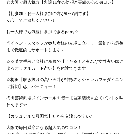
☆大阪で超人気☆【創設16年の信頼と実績のある街コン】
【初参加・お一人様参加の方が6～7割です】
安心してご参加ください♪
お一人様でも気軽に参加できるparty☆
当イベントスタッフが参加者様の立場に立って、最初から最後
まで徹底的にサポートします♪
☆☆某大手占い会社に所属の【当たる！と有名な女性占い師に
よるオラクルカード占い】を体験できます！
☆梅田【吹き抜けの高い天井が特徴のオシャレカフェダイニン
グ貸切】恋活パーティー！
梅田芸術劇場メインホール１階☆【自家製焼き立てパン】を味
わえます☆
【カジュアルな雰囲気】だから交流しやすい♪
大阪で毎回満席になる超人気の街コン！