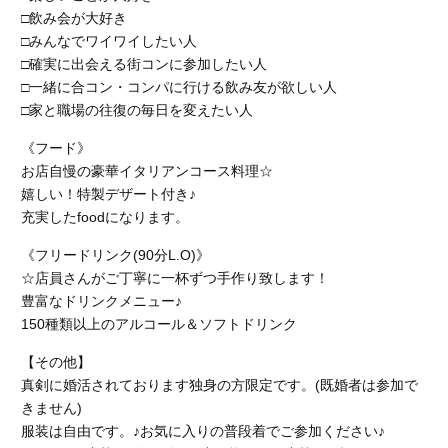
□飲み会が大好き
□みんなでワイワイしたい人
□確実に出会える街コンに参加したい人
□一緒に合コン・コンパに行ける飲み友が欲しい人
□家と職場の往復の毎日を変えたい人
《フード》
お店自慢の豪華イタリアンコース料理☆
嬉しい！特製デザート付き♪
充実したfoodになります。
《フリードリンク(90分L.O)》
☆店員さんがご丁寧に一杯ずつ手作り致します！
豊富なドリンクメニュー♪
150種類以上のアルコール＆ソフトドリンク
【その他】
真剣に婚活されております独身の方限定です。(既婚者は参加で
きません)
服装は自由です。♪お気に入りの普段着でご参加ください♪