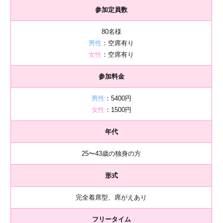
参加定員数
80名様
男性
：空席有り
女性
：空席有り
参加料金
男性
：5400円
女性
：1500円
年代
25〜43歳の独身の方
形式
完全着席型、席がえあり
フリータイム