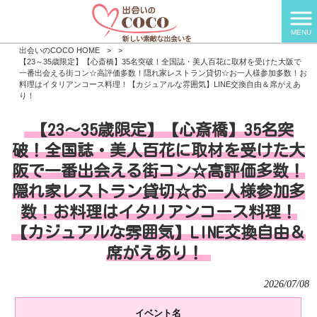
MENU
出会いのCOCO HOME
>
>
【23～35歳限定】【心斎橋】35名突破！全国誌・美人百花に取材を受けた大阪で
一番出会える街コン☆高評価多数！隠れ家レストラン貸切☆お一人様参加多数！お
料理はイタリアンコース料理！【カジュアルな雰囲気】LINE交換自由＆席がえあ
り！
【23～35歳限定】【心斎橋】35名突
破！全国誌・美人百花に取材を受けた大
阪で一番出会える街コン☆高評価多数！
隠れ家レストラン貸切☆お一人様参加多
数！お料理はイタリアンコース料理！
【カジュアルな雰囲気】LINE交換自由＆
席がえあり！
2026/07/08
イベント名