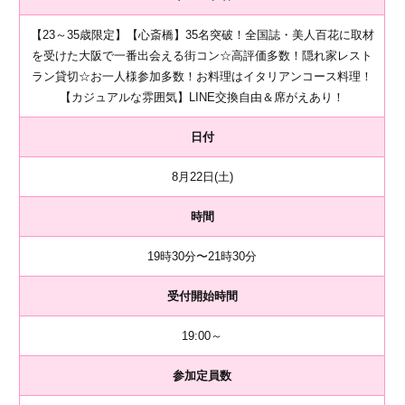
【23～35歳限定】【心斎橋】35名突破！全国誌・美人百花に取材
を受けた大阪で一番出会える街コン☆高評価多数！隠れ家レスト
ラン貸切☆お一人様参加多数！お料理はイタリアンコース料理！
【カジュアルな雰囲気】LINE交換自由＆席がえあり！
日付
8月22日(土)
時間
19時30分〜21時30分
受付開始時間
19:00～
参加定員数