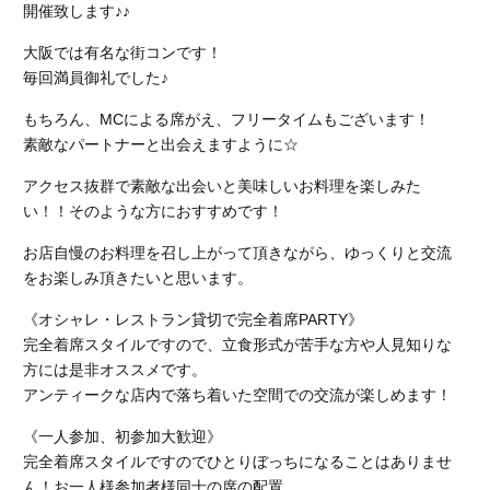
開催致します♪♪
大阪では有名な街コンです！
毎回満員御礼でした♪
もちろん、MCによる席がえ、フリータイムもございます！
素敵なパートナーと出会えますように☆
アクセス抜群で素敵な出会いと美味しいお料理を楽しみた
い！！そのような方におすすめです！
お店自慢のお料理を召し上がって頂きながら、ゆっくりと交流
をお楽しみ頂きたいと思います。
《オシャレ・レストラン貸切で完全着席PARTY》
完全着席スタイルですので、立食形式が苦手な方や人見知りな
方には是非オススメです。
アンティークな店内で落ち着いた空間での交流が楽しめます！
《一人参加、初参加大歓迎》
完全着席スタイルですのでひとりぼっちになることはありませ
ん！お一人様参加者様同士の席の配置。