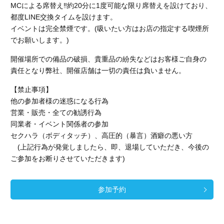
MCによる席替え‼︎約20分に1度可能な限り席替えを設けており、
都度LINE交換タイムを設けます。
イベントは完全禁煙です。(吸いたい方はお店の指定する喫煙所
でお願いします。)
開催場所での備品の破損、貴重品の紛失などはお客様ご自身の
責任となり弊社、開催店舗
は一切の責任は負いません。
【禁止事項】
他の参加者様の迷惑になる行為
営業・販売・全ての勧誘行為
同業者・イベント関係者の参加
セクハラ（ボディタッチ）、高圧的（暴言）酒癖の悪い方
(上記行為が発覚しましたら、即、退場していただき、今後の
ご参加をお断りさせていただきます)
参加予約