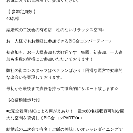
お気に入りの普段着でご参加ください。
【 参加定員数 】
40名様
結婚式の二次会の有名店！柱のないリラックス空間♪
お一人様でもお気軽に参加できるBIG合コンパーティー♪
初参加も、お一人様参加も大歓迎です！毎回、初参加、一人参
加も多数の皆様にご参加いただいております！
弊社の街コンスタッフはベテランばかり！円滑な運営で効率的
な出会いを実現しております。
最初から最後まで責任を持って徹底的にサポート致します☆
【心斎橋徒歩1分】
■□完全着席♪MCによる席がえあり！ 最大80名様収容可能な巨
大な空間を貸切してBIG合コンPARTY■□
結婚式の二次会で有名！ご飯の美味しいオシャレダイニングで