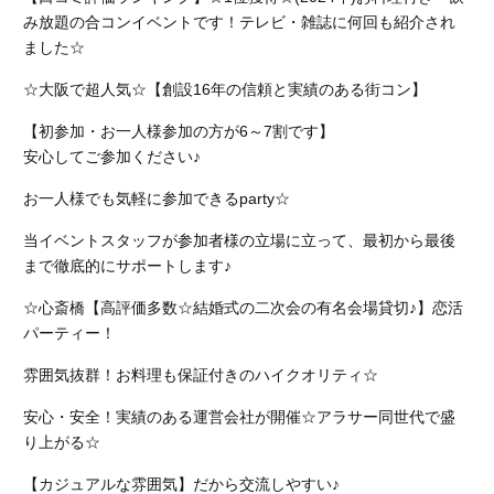
み放題の合コンイベントです！テレビ・雑誌に何回も紹介され
ました☆
☆大阪で超人気☆【創設16年の信頼と実績のある街コン】
【初参加・お一人様参加の方が6～7割です】
安心してご参加ください♪
お一人様でも気軽に参加できるparty☆
当イベントスタッフが参加者様の立場に立って、最初から最後
まで徹底的にサポートします♪
☆心斎橋【高評価多数☆結婚式の二次会の有名会場貸切♪】恋活
パーティー！
雰囲気抜群！お料理も保証付きのハイクオリティ☆
安心・安全！実績のある運営会社が開催☆アラサー同世代で盛
り上がる☆
【カジュアルな雰囲気】だから交流しやすい♪