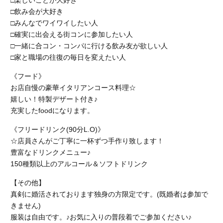
□楽しいことが大好き
□飲み会が大好き
□みんなでワイワイしたい人
□確実に出会える街コンに参加したい人
□一緒に合コン・コンパに行ける飲み友が欲しい人
□家と職場の往復の毎日を変えたい人
《フード》
お店自慢の豪華イタリアンコース料理☆
嬉しい！特製デザート付き♪
充実したfoodになります。
《フリードリンク(90分L.O)》
☆店員さんがご丁寧に一杯ずつ手作り致します！
豊富なドリンクメニュー♪
150種類以上のアルコール＆ソフトドリンク
【その他】
真剣に婚活されております独身の方限定です。(既婚者は参加で
きません)
服装は自由です。♪お気に入りの普段着でご参加ください♪