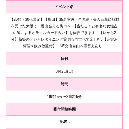
イベント名
【20代・30代限定】【梅田】35名突破！全国誌・美人百花に取材
を受けた大阪で一番出会える街コン♪【当たる！と有名な女性占
い師によるオラクルカード占い】を体験できます！【駅から2
分】新築のオシャレダイニング貸切☆同世代で楽しむ♪【充実お
料理＆飲み放題付】LINE交換自由＆席替えあり！
日付
8月2日(日)
時間
19時15分〜21時15分
受付開始時間
18:45～