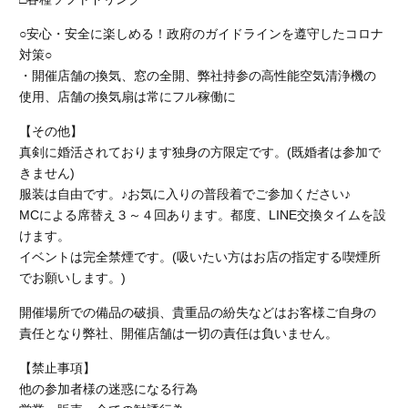
○安心・安全に楽しめる！政府のガイドラインを遵守したコロナ
対策○
・開催店舗の換気、窓の全開、弊社持参の高性能空気清浄機の
使用、店舗の換気扇は常にフル稼働に
【その他】
真剣に婚活されております独身の方限定です。(既婚者は参加で
きません)
服装は自由です。♪お気に入りの普段着でご参加ください♪
MCによる席替え３～４回あります。都度、LINE交換タイムを設
けます。
イベントは完全禁煙です。
(吸いたい方はお店の指定する喫煙所
でお願いします。)
開催場所での備品の破損、貴重品の紛失などはお客様ご自身の
責任となり弊社、開催店舗
は一切の責任は負いません。
【禁止事項】
他の参加者様の迷惑になる行為