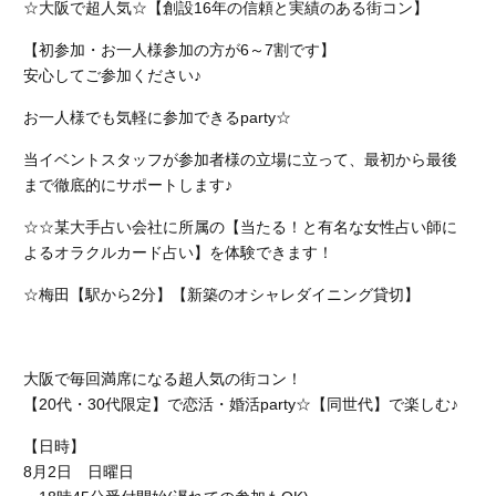
☆大阪で超人気☆【創設16年の信頼と実績のある街コン】
【初参加・お一人様参加の方が6～7割です】
安心してご参加ください♪
お一人様でも気軽に参加できるparty☆
当イベントスタッフが参加者様の立場に立って、最初から最後
まで徹底的にサポートします♪
☆☆某大手占い会社に所属の【当たる！と有名な女性占い師に
よるオラクルカード占い】を体験できます！
☆梅田【駅から2分】【新築のオシャレダイニング貸切】
大阪で毎回満席になる超人気の街コン！
【20代・30代限定】で恋活・婚活party☆【同世代】で楽しむ♪
【日時】
8月2日 日曜日