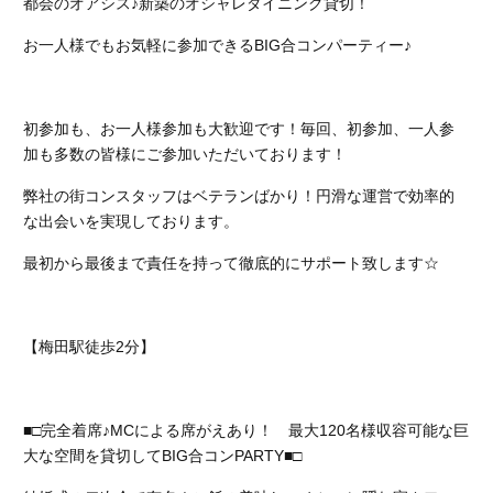
都会のオアシス♪新築のオシャレダイニング貸切！
お一人様でもお気軽に参加できるBIG合コンパーティー♪
初参加も、お一人様参加も大歓迎です！
毎回、初参加、一人参
加も多数の皆様にご参加いただいております！
弊社の街コンスタッフはベテランばかり！円滑な運営で効率的
な出会いを実現しております。
最初から最後まで責任を持って徹底的にサポート致します☆
【梅田駅徒歩2分】
■□完全着席♪MCによる席がえあり！ 最大120名様収容可能な巨
大な空間を貸切してBIG合コンPARTY■□