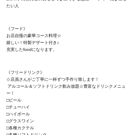
たい人
《フード》
お店自慢の豪華コース料理☆
嬉しい！特製デザート付き♪
充実したfoodになります。
《フリードリンク》
☆店員さんがご丁寧に一杯ずつ手作り致します！
アルコール＆ソフトドリンク飲み放題☆豊富なドリンクメニュ
ー！
□ビール
□チューハイ
□ハイボール
□グラスワイン
□各種カクテル
□各種ソフトドリンク