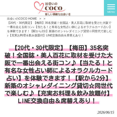
MENU
出会いのCOCO HOME
>
>
【20代・30代限定】【梅田】35名突破！全国誌・美人百花に取材を受けた大阪で
一番出会える街コン♪【当たる！と有名な女性占い師によるオラクルカード占い】
を体験できます！【駅から2分】新築のオシャレダイニング貸切☆同世代で楽しむ
♪【充実お料理＆飲み放題付】LINE交換自由＆席替えあり！
【20代・30代限定】【梅田】35名突
破！全国誌・美人百花に取材を受けた大
阪で一番出会える街コン♪【当たる！と
有名な女性占い師によるオラクルカード
占い】を体験できます！【駅から2分】
新築のオシャレダイニング貸切☆同世代
で楽しむ♪【充実お料理＆飲み放題付】
LINE交換自由＆席替えあり！
2026/06/15