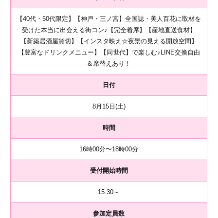
【40代・50代限定】【神戸・三ノ宮】全国誌・美人百花に取材を
受けた本当に出会える街コン♪【完全着席】【産地直送食材】
【新築居酒屋貸切】【インスタ映え☆夜景の見える開放空間】
【豊富なドリンクメニュー】【同世代】で楽しむ♪LINE交換自由
＆席替えあり！
日付
8月15日(土)
時間
16時00分〜18時00分
受付開始時間
15:30～
参加定員数