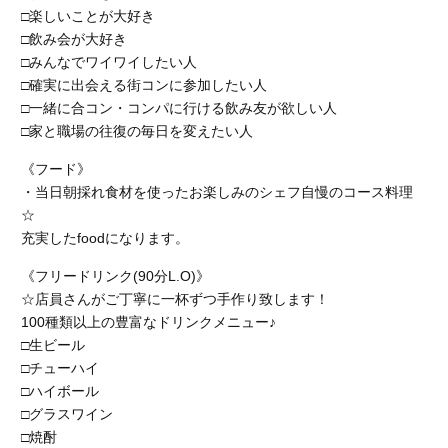
□楽しいことが大好き
□飲み会が大好き
□みんなでワイワイしたい人
□確実に出会える街コンに参加したい人
□一緒に合コン・コンパに行ける飲み友が欲しい人
□家と職場の往復の毎日を変えたい人
《フード》
・当日朝採れ食材を使ったお楽しみのシェフ自慢のコース料理
☆
充実したfoodになります。
《フリードリンク(90分L.O)》
☆店員さんがご丁寧に一杯ずつ手作り致します！
100種類以上の豊富なドリンクメニュー♪
□生ビール
□チューハイ
□ハイボール
□グラスワイン
□焼酎