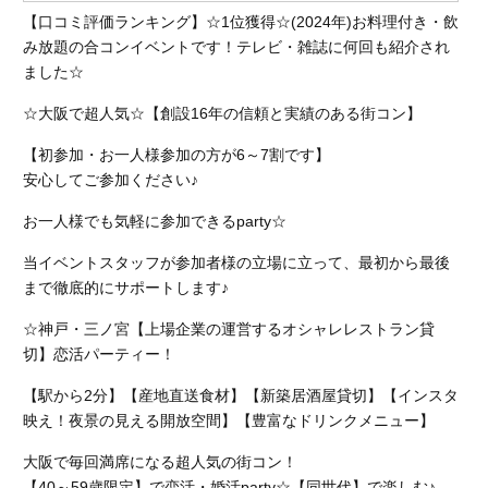
【口コミ評価ランキング】☆1位獲得☆(2024年)お料理付き・飲
み放題の合コンイベントです！テレビ・雑誌に何回も紹介され
ました☆
☆大阪で超人気☆【創設16年の信頼と実績のある街コン】
【初参加・お一人様参加の方が6～7割です】
安心してご参加ください♪
お一人様でも気軽に参加できるparty☆
当イベントスタッフが参加者様の立場に立って、最初から最後
まで徹底的にサポートします♪
☆神戸・三ノ宮【上場企業の運営するオシャレレストラン貸
切】恋活パーティー！
【駅から2分】【産地直送食材】【新築居酒屋貸切】【インスタ
映え！夜景の見える開放空間】【豊富なドリンクメニュー】
大阪で毎回満席になる超人気の街コン！
【40～59歳限定】で恋活・婚活party☆【同世代】で楽しむ♪