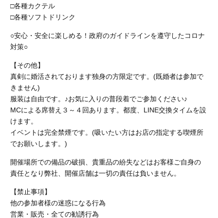
□各種カクテル
□各種ソフトドリンク
○安心・安全に楽しめる！政府のガイドラインを遵守したコロナ
対策○
【その他】
真剣に婚活されております独身の方限定です。(既婚者は参加で
きません)
服装は自由です。♪お気に入りの普段着でご参加ください♪
MCによる席替え３～４回あります。都度、LINE交換タイムを設
けます。
イベントは完全禁煙です。(吸いたい方はお店の指定する喫煙所
でお願いします。)
開催場所での備品の破損、貴重品の紛失などはお客様ご自身の
責任となり弊社、開催店舗
は一切の責任は負いません。
【禁止事項】
他の参加者様の迷惑になる行為
営業・販売・全ての勧誘行為