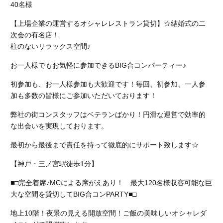
40名様
【上場企業の運営するオシャレレストラン貸切】☆結婚式の二
次会の有名店！
柱のないリラックス空間♪
お一人様でもお気軽に参加できるBIG合コンパーティー♪
初参加も、お一人様参加も大歓迎です！毎回、初参加、一人参
加も多数の皆様にご参加いただいております！
弊社の街コンスタッフはベテランばかり！円滑な運営で効率的
な出会いを実現しております。
最初から最後まで責任を持って徹底的にサポート致します☆
【神戸・三ノ宮駅徒歩1分】
■□完全着席♪MCによる席がえあり！ 最大120名様収容可能な巨
大な空間を貸切してBIG合コンPARTY■□
地上10階！夜景の見える開放空間！ご飯の美味しいオシャレダ