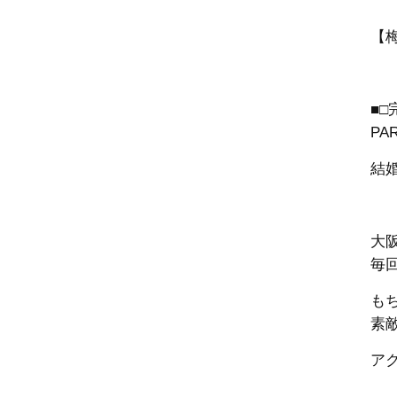
【
■
PA
結
大
毎
も
素
ア