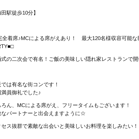
梅田駅徒歩10分】
□完全着席♪MCによる席がえあり！ 最大120名様収容可能な
RTY■□
婚式の二次会で有名！ご飯の美味しい隠れ家レストランで開
阪では有名な街コンです！
回満員御礼でした♪
ちろん、MCによる席がえ、フリータイムもございます！
敵なパートナーと出会えますように☆
クセス抜群で素敵な出会いと美味しいお料理を楽しみたい！