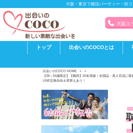
大阪・東京で婚活パーティー・街コ
大阪エリア
トップ
出会いのCOCOとは
出会いのCOCO HOME
>
>
【38～54歳限定】【梅田】20名突破！全国誌・美人百花
LINE交換自由＆席替えあり！