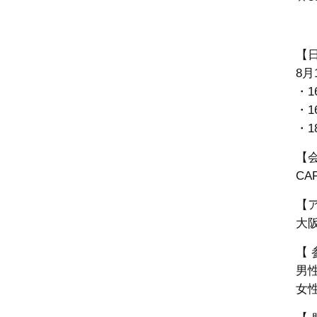
【
8月
・1
・1
・1
【
CA
【
大
【 
男性
女