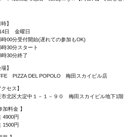
日時】
14日 金曜日
6時00分受付開始(遅れての参加もOK)
6時30分スタート
8時30分終了
会場】
FFE PIZZA DEL POPOLO 梅田スカイビル店
アクセス】
阪市北区大淀中１－１－９０ 梅田スカイビル地下1階
参加料金 】
 4900円
性
1500円