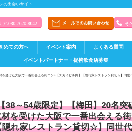
ンの出会いサイト
:080-7620-8042
その
初めての方へ
イベント案内
よくある質問
イベントパートナー・提携飲食店募集
に取材を受けた大阪で一番出会える街コン♪【スカイビル内】【隠れ家レストラン貸切☆】同
【38～54歳限定】【梅田】20名
取材を受けた大阪で一番出会える街
【隠れ家レストラン貸切☆】同世代