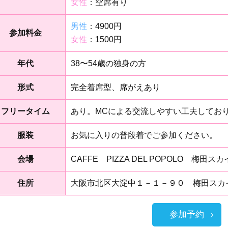
女性
：空席有り
男性
：4900円
参加料金
女性
：1500円
年代
38〜54歳の独身の方
形式
完全着席型、席がえあり
フリータイム
あり。MCによる交流しやすい工夫してお
服装
お気に入りの普段着でご参加ください。
会場
CAFFE PIZZA DEL POPOLO 梅田ス
住所
大阪市北区大淀中１－１－９０ 梅田スカ
参加予約