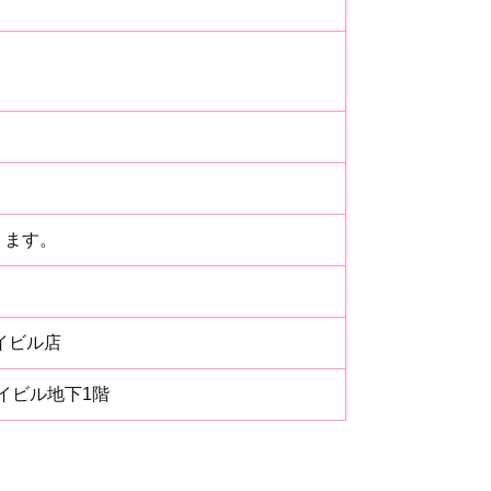
ります。
カイビル店
イビル地下1階