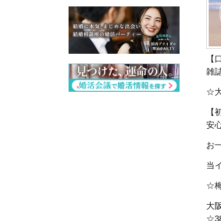
【
雑
☆
【
安
お一
当
☆
大
☆3