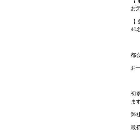
【 
お
【 
40
都
お
初
ま
弊
最