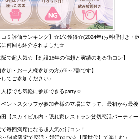
口コミ評価ランキング】☆1位獲得☆(2024年)お料理付き
誌に何回も紹介されました☆
大阪で超人気☆【創設16年の信頼と実績のある街コン】
初参加・お一人様参加の方が6～7割です】
心してご参加ください♪
人様でも気軽に参加できるparty☆
イベントスタッフが参加者様の立場に立って、最初から最後
梅田【スカイビル内・隠れ家レストラン貸切恋活パーティー
阪で毎回満席になる超人気の街コン！
8～54歳限定で恋活・婚活party☆【同世代】で楽しむ♪