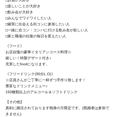
□お酒が大好き
□楽しいことが大好き
□飲み会が大好き
□みんなでワイワイしたい人
□確実に出会える街コンに参加したい人
□一緒に合コン・コンパに行ける飲み友が欲しい人
□家と職場の往復の毎日を変えたい人
《フード》
お店自慢の豪華イタリアンコース料理☆
嬉しい！特製デザート付き♪
充実したfoodになります。
《フリードリンク(90分L.O)》
☆店員さんがご丁寧に一杯ずつ手作り致します！
豊富なドリンクメニュー♪
150種類以上のアルコール＆ソフトドリンク
【その他】
真剣に婚活されております独身の方限定です。(既婚者は参加で
きません)