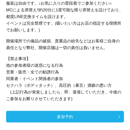
服装は自由です。♪お気に入りの普段着でご参加ください♪
MCによる席替え‼︎約20分に1度可能な限り席替えを設けており、
都度LINE交換タイムを設けます。
イベントは完全禁煙です。(吸いたい方はお店の指定する喫煙所
でお願いします。)
開催場所での備品の破損、貴重品の紛失などはお客様ご自身の
責任となり弊社、開催店舗
は一切の責任は負いません。
【禁止事項】
他の参加者様の迷惑になる行為
営業・販売・全ての勧誘行為
同業者・イベント関係者の参加
セクハラ（ボディタッチ）、高圧的（暴言）酒癖の悪い方
(上記行為が発覚しましたら、即、退場していただき、今後の
ご参加をお断りさせていただきます)
参加予約