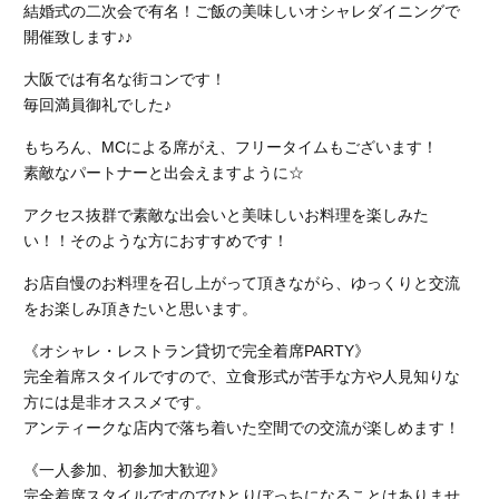
結婚式の二次会で有名！ご飯の美味しいオシャレダイニングで
開催致します♪♪
大阪では有名な街コンです！
毎回満員御礼でした♪
もちろん、MCによる席がえ、フリータイムもございます！
素敵なパートナーと出会えますように☆
アクセス抜群で素敵な出会いと美味しいお料理を楽しみた
い！！そのような方におすすめです！
お店自慢のお料理を召し上がって頂きながら、ゆっくりと交流
をお楽しみ頂きたいと思います。
《オシャレ・レストラン貸切で完全着席PARTY》
完全着席スタイルですので、立食形式が苦手な方や人見知りな
方には是非オススメです。
アンティークな店内で落ち着いた空間での交流が楽しめます！
《一人参加、初参加大歓迎》
完全着席スタイルですのでひとりぼっちになることはありませ