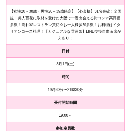
【女性20～38歳・男性20～39歳限定】【心斎橋】31名突破！全国
誌・美人百花に取材を受けた大阪で一番出会える街コン☆高評価
多数！隠れ家レストラン貸切☆お一人様参加多数！お料理はイタ
リアンコース料理！【カジュアルな雰囲気】LINE交換自由＆席が
えあり！
日付
8月1日(土)
時間
19時30分〜21時30分
受付開始時間
19:00～
参加定員数