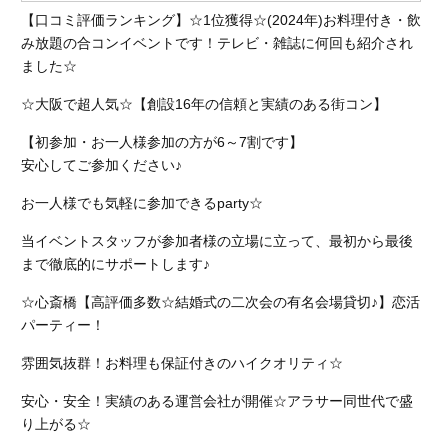
【口コミ評価ランキング】☆1位獲得☆(2024
年)お料理付き・飲
み放題の合コンイベントです！テレビ・雑誌に何回も紹介され
ました☆
☆大阪で超人気☆【創設16年の信頼と実績のある街コン】
【初参加・お一人様参加の方が6～7割です】
安心してご参加ください♪
お一人様でも気軽に参加できるparty☆
当イベントスタッフが参加者様の立場に立って、最初から最後
まで徹底的にサポートします♪
☆心斎橋【高評価多数☆結婚式の二次会の有名会場貸切♪】恋活
パーティー！
雰囲気抜群！お料理も保証付きのハイクオリティ☆
安心・安全！実績のある運営会社が開催☆アラサー同世代で盛
り上がる☆