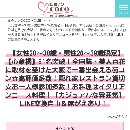
MENU
出会いのCOCO HOME
>
>
【女性20～38歳・男性20～39歳限定】【心斎橋】31名突破！全国誌・美人百花に
取材を受けた大阪で一番出会える街コン☆高評価多数！隠れ家レストラン貸切☆お
一人様参加多数！お料理はイタリアンコース料理！【カジュアルな雰囲気】LINE
交換自由＆席がえあり！
【女性20～38歳・男性20～39歳限定】
【心斎橋】31名突破！全国誌・美人百花
に取材を受けた大阪で一番出会える街コ
ン☆高評価多数！隠れ家レストラン貸切
☆お一人様参加多数！お料理はイタリア
ンコース料理！【カジュアルな雰囲気】
LINE交換自由＆席がえあり！
2026/06/12
イベント名