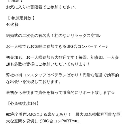
【 服装 】
お気に入りの普段着でご参加ください。
【 参加定員数 】
40名様
結婚式の二次会の有名店！柱のないリラックス空間♪
お一人様でもお気軽に参加できるBIG合コンパーティー♪
初参加も、お一人様参加も大歓迎です！毎回、初参加、一人参
加も多数の皆様にご参加いただいております！
弊社の街コンスタッフはベテランばかり！円滑な運営で効率的
な出会いを実現しております。
最初から最後まで責任を持って徹底的にサポート致します☆
【心斎橋徒歩1分】
■□完全着席♪MCによる席がえあり！ 最大80名様収容可能な巨
大な空間を貸切してBIG合コンPARTY■□