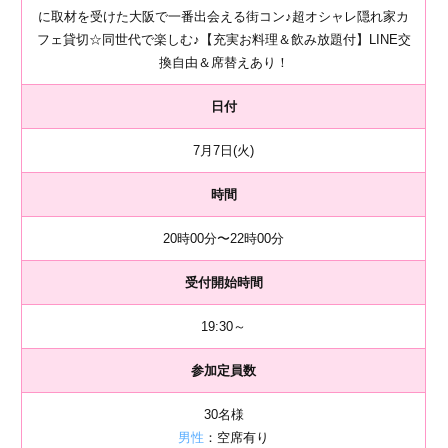
に取材を受けた大阪で一番出会える街コン♪超オシャレ隠れ家カ
フェ貸切☆同世代で楽しむ♪【充実お料理＆飲み放題付】LINE交
換自由＆席替えあり！
日付
7月7日(火)
時間
20時00分〜22時00分
受付開始時間
19:30～
参加定員数
30名様
男性
：空席有り