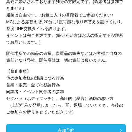
真剣に婚活されております独身の方限定です。(既婚者は参加で
きません)
服装は自由です。♪お気に入りの普段着でご参加ください♪
MCによる席替え‼︎約20分に1度可能な限り席替えを設けており、
都度LINE交換タイムを設けます。
イベントは完全禁煙です。
(吸いたい方はお店の指定する喫煙所
でお願いします。)
開催場所での備品の破損、貴重品の紛失などはお客様ご自身の
責任となり弊社、開催店舗
は一切の責任は負いません。
【禁止事項】
他の参加者様の迷惑になる行為
営業・販売・全ての勧誘行為
同業者・イベント関係者の参加
セクハラ（ボディタッチ）、高圧的（暴言）酒癖の悪い方
(上記行為が発覚しましたら、即、退場していただき、今後の
ご参加をお断りさせていただきます)
参加予約