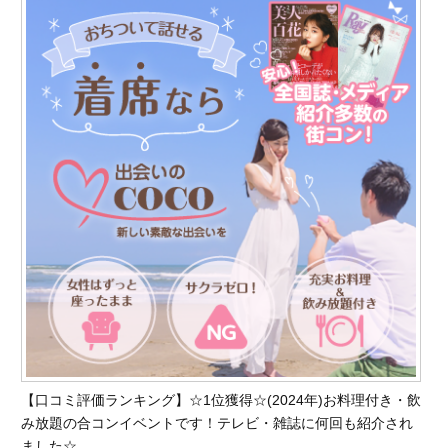
【口コミ評価ランキング】☆1位獲得☆(2024年)お料理付き・飲
み放題の合コンイベントです！テレビ・雑誌に何回も紹介され
ました☆