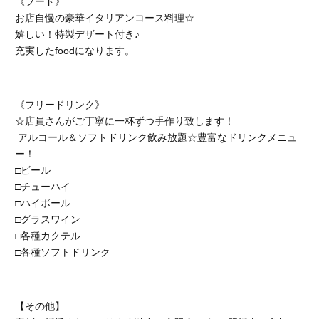
《フード》
お店自慢の豪華イタリアンコース料理☆
嬉しい！特製デザート付き♪
充実したfoodになります。
《フリードリンク》
☆店員さんがご丁寧に一杯ずつ手作り致します！
アルコール＆ソフトドリンク飲み放題☆豊富なドリンクメニュ
ー！
□ビール
□チューハイ
□ハイボール
□グラスワイン
□各種カクテル
□各種ソフトドリンク
【その他】