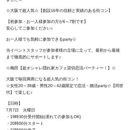
☆大阪で超人気☆【創設16年の信頼と実績のある街コン】
【初参加・お一人様参加の方が6～7割です】
安心してご参加ください♪
お一人様でも気軽に参加できるparty☆
当イベントスタッフが参加者様の立場に立って、最初から最後
まで徹底的にサポートします♪
☆梅田【超オシャレ隠れ家カフェ貸切恋活パーティー！】☆
大阪で毎回満席になる超人気の街コン！
☆女性20～38歳・男性20～42歳限定で恋活・婚活party☆【同世
代】で楽しむ♪
【日時】
7月7日 火曜日
・19時30分受付開始(遅れての参加もOK)
・20時00分スタート