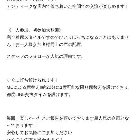
アンティークな店内で落ち着いた空間での交流が楽しめます！
《一人参加、初参加大歓迎》
完全着席スタイルですのでひとりぼっちになることはありませ
ん！お一人様参加者様同士の席の配置。
スタッフのフォローが人気の理由です。
すぐに打ち解けられます！
MCによる席替え‼︎約20分に1度可能な限り席替えを設けており、
都度LINE交換タイムを設けます。
毎回、楽しかったとご報告を頂いております超人気の企画とな
っております！
安心してお気軽にご参加ください
たくさんの方と出会えます！