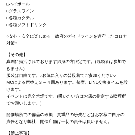
□ハイボール
□グラスワイン
□各種カクテル
□各種ソフトドリンク
○安心・安全に楽しめる！政府のガイドラインを遵守したコロナ
対策○
【その他】
真剣に婚活されております独身の方限定です。(既婚者は参加で
きません)
服装は自由です。♪お気に入りの普段着でご参加ください♪
MCによる席替え３～４回あります。都度、LINE交換タイムを設
けます。
イベントは完全禁煙です。
(吸いたい方はお店の指定する喫煙所
でお願いします。)
開催場所での備品の破損、貴重品の紛失などはお客様ご自身の
責任となり弊社、開催店舗
は一切の責任は負いません。
【禁止事項】