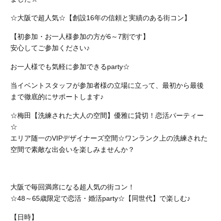
☆大阪で超人気☆【創設16年の信頼と実績のある街コン】
【初参加・お一人様参加の方が6～7割です】
安心してご参加ください♪
お一人様でも気軽に参加できるparty☆
当イベントスタッフが参加者様の立場に立って、最初から最後
まで徹底的にサポートします♪
☆梅田【洗練された大人の空間】優雅に貸切！恋活パーティー
☆
エリア随一のVIPデザイナーズ空間☆
ワンランク上の洗練された
空間で素敵な出会いを楽しみませんか？
大阪で毎回満席になる超人気の街コン！
☆48～65歳限定で恋活・婚活party☆【同世代】で楽しむ♪
【日時】