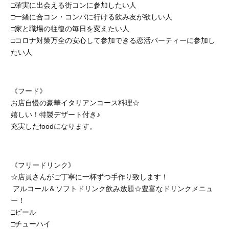
□確実に出会える街コンに参加したい人
□一緒に合コン・コンパに行ける飲み友が欲しい人
□家と職場の往復の毎日を変えたい人
□コロナ対策万全の安心して参加できる恋活パーティーに参加し
たい人
《フード》
お店自慢の豪華イタリアンコース料理☆
嬉しい！特製デザート付き♪
充実したfoodになります。
《フリードリンク》
☆店員さんがご丁寧に一杯ずつ手作り致します！
アルコール＆ソフトドリンク飲み放題☆豊富なドリンクメニュ
ー！
□ビール
□チューハイ