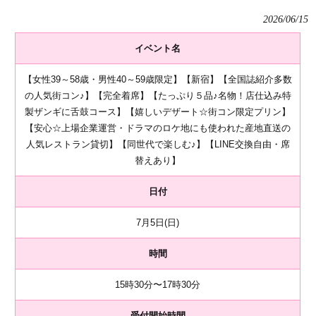
2026/06/15
イベント名
【女性39～58歳・男性40～59歳限定】【新宿】【全国誌紹介多数
の人気街コン♪】【完全着席】【たっぷり５品♪名物！店仕込み特
製ザンギに舌鼓コース】【嬉しいデザート☆街コン限定プリン】
【安心☆上場企業運営・ドラマのロケ地にも使われた産地直送の
人気レストラン貸切】【同世代で楽しむ♪】【LINE交換自由・席
替えあり】
日付
7月5日(日)
時間
15時30分〜17時30分
受付開始時間