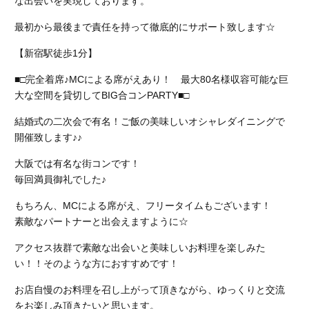
な出会いを実現しております。
最初から最後まで責任を持って徹底的にサポート致します☆
【新宿駅徒歩1分】
■□完全着席♪MCによる席がえあり！ 最大80名様収容可能な巨
大な空間を貸切してBIG合コンPARTY■□
結婚式の二次会で有名！ご飯の美味しいオシャレダイニングで
開催致します♪♪
大阪では有名な街コンです！
毎回満員御礼でした♪
もちろん、MCによる席がえ、フリータイムもございます！
素敵なパートナーと出会えますように☆
アクセス抜群で素敵な出会いと美味しいお料理を楽しみた
い！！そのような方におすすめです！
お店自慢のお料理を召し上がって頂きながら、ゆっくりと交流
をお楽しみ頂きたいと思います。