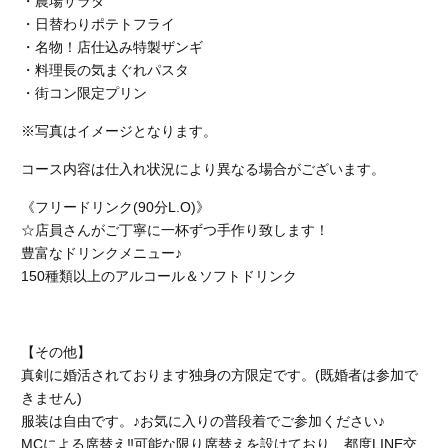
・農場サラダ
・日替わりポテトフライ
・名物！店仕込み特製ザンギ
・料理長の気まぐれパスタ
・街コン限定プリン
※写真はイメージとなります。
コース内容は仕入れ状況により異なる場合がございます。
《フリードリンク(90分L.O)》
☆店員さんがご丁寧に一杯ずつ手作り致します！
豊富なドリンクメニュー♪
150種類以上のアルコール＆ソフトドリンク
【その他】
真剣に婚活されております独身の方限定です。(既婚者は参加で
きません)
服装は自由です。♪お気に入りの普段着でご参加ください♪
MCによる席替え‼︎可能な限り席替えを設けており、都度LINE交