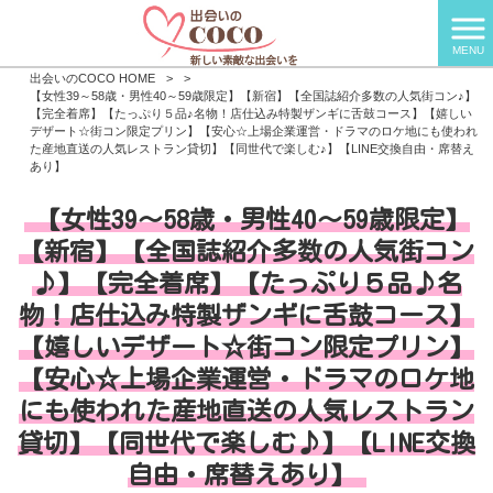
MENU
出会いのCOCO HOME
>
>
【女性39～58歳・男性40～59歳限定】【新宿】【全国誌紹介多数の人気街コン♪】
【完全着席】【たっぷり５品♪名物！店仕込み特製ザンギに舌鼓コース】【嬉しい
デザート☆街コン限定プリン】【安心☆上場企業運営・ドラマのロケ地にも使われ
た産地直送の人気レストラン貸切】【同世代で楽しむ♪】【LINE交換自由・席替え
あり】
【女性39～58歳・男性40～59歳限定】
【新宿】【全国誌紹介多数の人気街コン
♪】【完全着席】【たっぷり５品♪名
物！店仕込み特製ザンギに舌鼓コース】
【嬉しいデザート☆街コン限定プリン】
【安心☆上場企業運営・ドラマのロケ地
にも使われた産地直送の人気レストラン
貸切】【同世代で楽しむ♪】【LINE交換
自由・席替えあり】