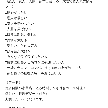
《恋人、友人、人脈、必ず出会える！大阪で超人気の飲み
会！》
□結婚がしたい
□恋人が欲しい
□友人を増やしたい
□人脈を広げたい
□日常に刺激が欲しい
□お酒が大好き
□楽しいことが大好き
□飲み会が大好き
□みんなでワイワイしたい人
□確実に出会える街コンに参加したい人
□一緒に合コン・コンパに行ける飲み友が欲しい人
□家と職場の往復の毎日を変えたい人
《フード》
お店自慢の豪華店仕込み特製ザンギ付きコース料理☆
嬉しい！特製デザート付き♪
充実したfoodになります。