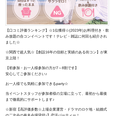
【口コミ評価ランキング】☆1位獲得☆(2023年)お料理付き・飲
み放題の合コンイベントです！テレビ・雑誌に何回も紹介され
ました☆
☆関西で超人気☆【創設16年の信頼と実績のある街コン】が東
京上陸！
【初参加・お一人様参加の方が7～8割です】
安心してご参加ください♪
お一人様でも気軽に参加できるparty☆
当イベントスタッフが参加者様の立場に立って、最初から最後
まで徹底的にサポートします♪
☆新宿【高評価多数☆上場企業運営・ドラマのロケ地・結婚式
の二次会の有名会場貸切♪】恋活パーティー！