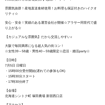
雰囲気抜群！産地直送食材使用！お料理も保証付きのハイクオ
リティ☆
安心・安全！実績のある運営会社が開催☆アラサー同世代で盛
り上がる☆
【カジュアルな雰囲気】だから交流しやすい♪
大阪で毎回満席になる超人気の街コン！
☆女性39～58歳・男性40～59歳限定☆恋活・婚活party☆
【日時】
7月5日 日曜日
・15時00分受付開始(遅れての参加もOK)
・15時30分スタート
・17時30分終了
【会場】
北海道シントク町 塚田農場 新宿西口店
【アクセス】