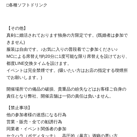
□各種ソフトドリンク
【その他】
真剣に婚活されております独身の方限定です。(既婚者は参加で
きません)
服装は自由です。♪お気に入りの普段着でご参加ください♪
MCによる席替え‼︎約20分に1度可能な限り席替えを設けており、
都度LINE交換タイムを設けます。
イベントは完全禁煙です。
(吸いたい方はお店の指定する喫煙所
でお願いします。)
開催場所での備品の破損、貴重品の紛失などはお客様ご自身の
責任となり弊社、開催店舗
は一切の責任は負いません。
【禁止事項】
他の参加者様の迷惑になる行為
営業・販売・全ての勧誘行為
同業者・イベント関係者の参加
セクハラ（ボディタッチ）、高圧的（暴言）酒癖の悪い方