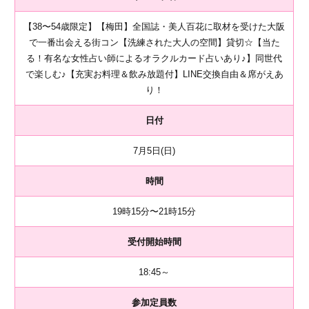
【38〜54歳限定】【梅田】全国誌・美人百花に取材を受けた大阪
で一番出会える街コン【洗練された大人の空間】貸切☆【当た
る！有名な女性占い師によるオラクルカード占いあり♪】同世代
で楽しむ♪【充実お料理＆飲み放題付】LINE交換自由＆席がえあ
り！
日付
7月5日(日)
時間
19時15分〜21時15分
受付開始時間
18:45～
参加定員数