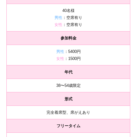
40名様
男性
：空席有り
女性
：空席有り
参加料金
男性
：5400円
女性
：1500円
年代
38〜54歳限定
形式
完全着席型、席がえあり
フリータイム