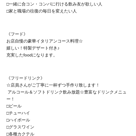
□一緒に合コン・コンパに行ける飲み友が欲しい人
□家と職場の往復の毎日を変えたい人
《フード》
お店自慢の豪華イタリアンコース料理☆
嬉しい！特製デザート付き♪
充実したfoodになります。
《フリードリンク》
☆店員さんがご丁寧に一杯ずつ手作り致します！
アルコール＆ソフトドリンク飲み放題☆豊富なドリンクメニュ
ー！
□ビール
□チューハイ
□ハイボール
□グラスワイン
□各種カクテル