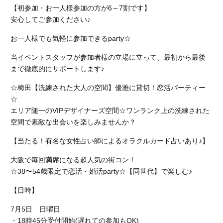
【初参加・お一人様参加の方が6～7割です】
安心してご参加ください♪
お一人様でも気軽に参加できるparty☆
当イベントスタッフが参加者様の立場に立って、最初から最後
まで徹底的にサポートします♪
☆梅田【洗練された大人の空間】優雅に貸切！恋活パーティー
☆
エリア随一のVIPデザイナーズ空間☆
ワンランク上の洗練された
空間で素敵な出会いを楽しみませんか？
【当たる！有名な女性占い師によるオラクルカード占いあり♪】
大阪で毎回満席になる超人気の街コン！
☆38〜54歳限定で恋活・婚活party☆【同世代】で楽しむ♪
【日時】
7月5日 日曜日
・18時45分受付開始(遅れての参加もOK)