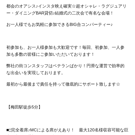
都会のオアシス♪インスタ映え確実☆超オシャレ・ラグジュアリ
ー・ダイニングBAR貸切♪結婚式の二次会で有名な会場！
お一人様でもお気軽に参加できるBIG合コンパーティー♪
初参加も、お一人様参加も大歓迎です！
毎回、初参加、一人参
加も多数の皆様にご参加いただいております！
弊社の街コンスタッフはベテランばかり！円滑な運営で効率的
な出会いを実現しております。
最初から最後まで責任を持って徹底的にサポート致します☆
【梅田駅徒歩5分】
■□完全着席♪MCによる席がえあり！ 最大120名様収容可能な巨