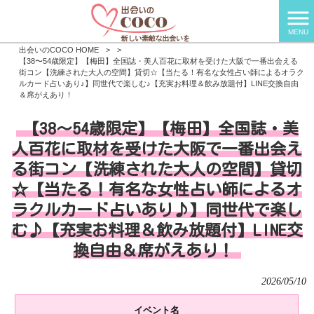
MENU
出会いのCOCO HOME
>
>
【38〜54歳限定】【梅田】全国誌・美人百花に取材を受けた大阪で一番出会える
街コン【洗練された大人の空間】貸切☆【当たる！有名な女性占い師によるオラク
ルカード占いあり♪】同世代で楽しむ♪【充実お料理＆飲み放題付】LINE交換自由
＆席がえあり！
【38〜54歳限定】【梅田】全国誌・美
人百花に取材を受けた大阪で一番出会え
る街コン【洗練された大人の空間】貸切
☆【当たる！有名な女性占い師によるオ
ラクルカード占いあり♪】同世代で楽し
む♪【充実お料理＆飲み放題付】LINE交
換自由＆席がえあり！
2026/05/10
イベント名