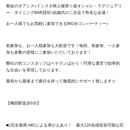
都会のオアシス♪インスタ映え確実☆超オシャレ・ラグジュアリ
ー・ダイニングBAR貸切♪結婚式の二次会で有名な会場！
お一人様でもお気軽に参加できるBIG合コンパーティー♪
初参加も、お一人様参加も大歓迎です！
毎回、初参加、一人参
加も多数の皆様にご参加いただいております！
弊社の街コンスタッフはベテランばかり！円滑な運営で効率的
な出会いを実現しております。
最初から最後まで責任を持って徹底的にサポート致します☆
【梅田駅徒歩5分】
■□完全着席♪MCによる席がえあり！ 最大120名様収容可能な巨