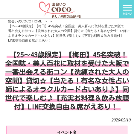
MENU
出会いのCOCO HOME
>
>
【25～43歳限定】【梅田】45名突破！全国誌・美人百花に取材を受けた大阪で一
番出会える街コン【洗練された大人の空間】貸切☆【当たる！有名な女性占い師に
よるオラクルカード占いあり♪】同世代で楽しむ♪【充実お料理＆飲み放題付】
LINE交換自由＆席がえあり！
【25～43歳限定】【梅田】45名突破！
全国誌・美人百花に取材を受けた大阪で
一番出会える街コン【洗練された大人の
空間】貸切☆【当たる！有名な女性占い
師によるオラクルカード占いあり♪】同
世代で楽しむ♪【充実お料理＆飲み放題
付】LINE交換自由＆席がえあり！
2026/05/10
イベント名