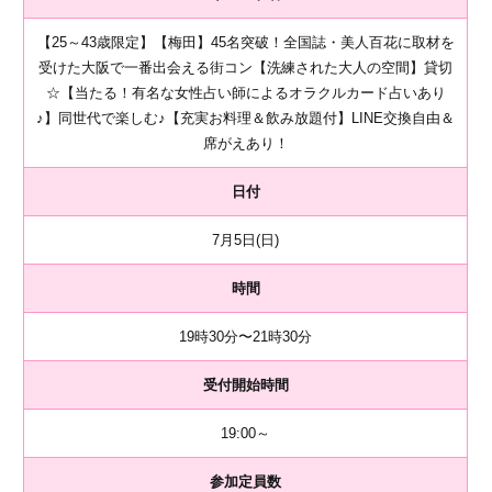
【25～43歳限定】【梅田】45名突破！全国誌・美人百花に取材を
受けた大阪で一番出会える街コン【洗練された大人の空間】貸切
☆【当たる！有名な女性占い師によるオラクルカード占いあり
♪】同世代で楽しむ♪【充実お料理＆飲み放題付】LINE交換自由＆
席がえあり！
日付
7月5日(日)
時間
19時30分〜21時30分
受付開始時間
19:00～
参加定員数