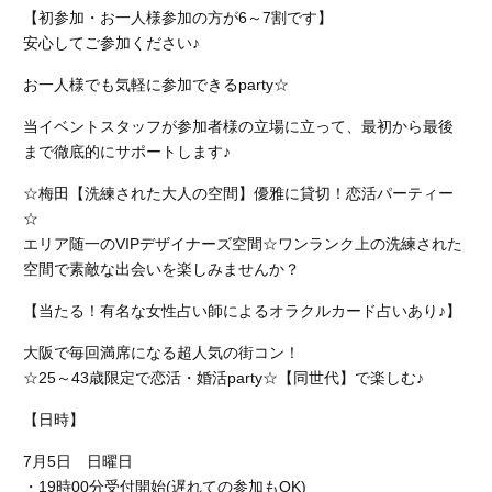
【初参加・お一人様参加の方が6～7割です】
安心してご参加ください♪
お一人様でも気軽に参加できるparty☆
当イベントスタッフが参加者様の立場に立って、最初から最後
まで徹底的にサポートします♪
☆梅田【洗練された大人の空間】優雅に貸切！恋活パーティー
☆
エリア随一のVIPデザイナーズ空間☆
ワンランク上の洗練された
空間で素敵な出会いを楽しみませんか？
【当たる！有名な女性占い師によるオラクルカード占いあり♪】
大阪で毎回満席になる超人気の街コン！
☆25～43歳限定で恋活・婚活party☆【同世代】で楽しむ♪
【日時】
7月5日 日曜日
・19時00分受付開始(遅れての参加もOK)