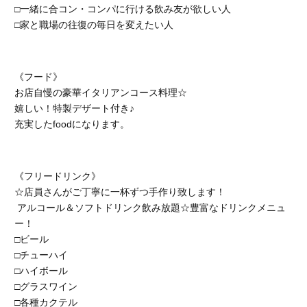
□一緒に合コン・コンパに行ける飲み友が欲しい人
□家と職場の往復の毎日を変えたい人
《フード》
お店自慢の豪華イタリアンコース料理☆
嬉しい！特製デザート付き♪
充実したfoodになります。
《フリードリンク》
☆店員さんがご丁寧に一杯ずつ手作り致します！
アルコール＆ソフトドリンク飲み放題☆豊富なドリンクメニュ
ー！
□ビール
□チューハイ
□ハイボール
□グラスワイン
□各種カクテル