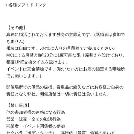
□各種ソフトドリンク
【その他】
真剣に婚活されております独身の方限定です。(既婚者は参加で
きません)
服装は自由です。♪お気に入りの普段着でご参加ください♪
MCによる席替え‼︎約20分に1度可能な限り席替えを設けており、
都度LINE交換タイムを設けます。
イベントは完全禁煙です。
(吸いたい方はお店の指定する喫煙所
でお願いします。)
開催場所での備品の破損、貴重品の紛失などはお客様ご自身の
責任となり弊社、開催店舗
は一切の責任は負いません。
【禁止事項】
他の参加者様の迷惑になる行為
営業・販売・全ての勧誘行為
同業者・イベント関係者の参加
セクハラ（ボディタッチ）、高圧的（暴言）酒癖の悪い方