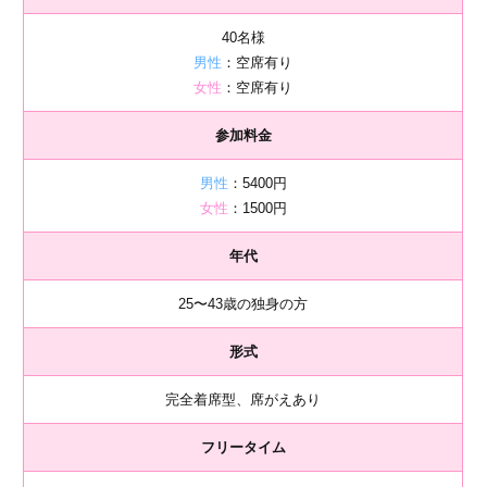
40名様
男性
：空席有り
女性
：空席有り
参加料金
男性
：5400円
女性
：1500円
年代
25〜43歳の独身の方
形式
完全着席型、席がえあり
フリータイム