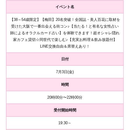
イベント名
【38～54歳限定】【梅田】20名突破！全国誌・美人百花に取材を
受けた大阪で一番出会える街コン♪【当たる！と有名な女性占い
師によるオラクルカード占い】を体験できます！超オシャレ隠れ
家カフェ貸切☆同世代で楽しむ♪【充実お料理＆飲み放題付】
LINE交換自由＆席替えあり！
日付
7月3日(金)
時間
20時00分〜22時00分
受付開始時間
19:30～