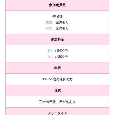
参加定員数
40名様
男性
：空席有り
女性
：空席有り
参加料金
男性
：5400円
女性
：1500円
年代
38〜54歳の独身の方
形式
完全着席型、席がえあり
フリータイム