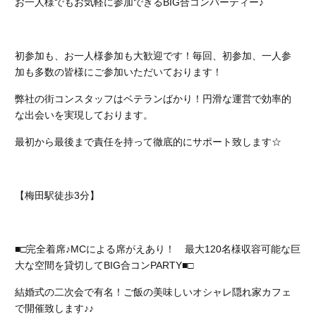
お一人様でもお気軽に参加できるBIG合コンパーティー♪
初参加も、お一人様参加も大歓迎です！
毎回、初参加、一人参
加も多数の皆様にご参加いただいております！
弊社の街コンスタッフはベテランばかり！円滑な運営で効率的
な出会いを実現しております。
最初から最後まで責任を持って徹底的にサポート致します☆
【梅田駅徒歩3分】
■□完全着席♪MCによる席がえあり！ 最大120名様収容可能な巨
大な空間を貸切してBIG合コンPARTY■□
結婚式の二次会で有名！ご飯の美味しいオシャレ隠れ家カフェ
で開催致します♪♪