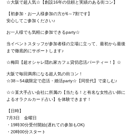
☆大阪で超人気☆【創設16年の信頼と実績のある街コン】
【初参加・お一人様参加の方が6～7割です】
安心してご参加ください♪
お一人様でも気軽に参加できるparty☆
当イベントスタッフが参加者様の立場に立って、最初から最後
まで徹底的にサポートします♪
☆梅田【超オシャレ隠れ家カフェ貸切恋活パーティー！】☆
大阪で毎回満席になる超人気の街コン！
☆38～54歳限定で恋活・婚活party☆【同世代】で楽しむ♪
☆☆某大手占い会社に所属の【当たる！と有名な女性占い師に
よるオラクルカード占い】を体験できます！
【日時】
7月3日 金曜日
・19時30分受付開始(遅れての参加もOK)
・20時00分スタート