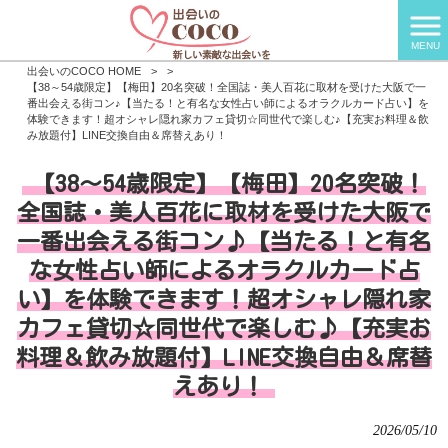
MENU
出会いのCOCO HOME
>
>
【38～54歳限定】【梅田】20名突破！全国誌・美人百花に取材を受けた大阪で一
番出会える街コン♪【当たる！と有名な女性占い師によるオラクルカード占い】を
体験できます！超オシャレ隠れ家カフェ貸切☆同世代で楽しむ♪【充実お料理＆飲
み放題付】LINE交換自由＆席替えあり！
【38～54歳限定】【梅田】20名突破！
全国誌・美人百花に取材を受けた大阪で
一番出会える街コン♪【当たる！と有名
な女性占い師によるオラクルカード占
い】を体験できます！超オシャレ隠れ家
カフェ貸切☆同世代で楽しむ♪【充実お
料理＆飲み放題付】LINE交換自由＆席替
えあり！
2026/05/10