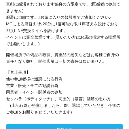
真剣に婚活されております独身の方限定です。(既婚者は参加で
きません)
服装は自由です。♪お気に入りの普段着でご参加ください♪
MCによる席替え‼︎約20分に1度可能な限り席替えを設けており、
都度LINE交換タイムを設けます。
イベントは完全禁煙です。
(吸いたい方はお店の指定する喫煙所
でお願いします。)
開催場所での備品の破損、貴重品の紛失などはお客様ご自身の
責任となり弊社、開催店舗
は一切の責任は負いません。
【禁止事項】
他の参加者様の迷惑になる行為
営業・販売・全ての勧誘行為
同業者・イベント関係者の参加
セクハラ（ボディタッチ）、高圧的（暴言）酒癖の悪い方
(上記行為が発覚しましたら、即、退場していただき、今後の
ご参加をお断りさせていただきます)