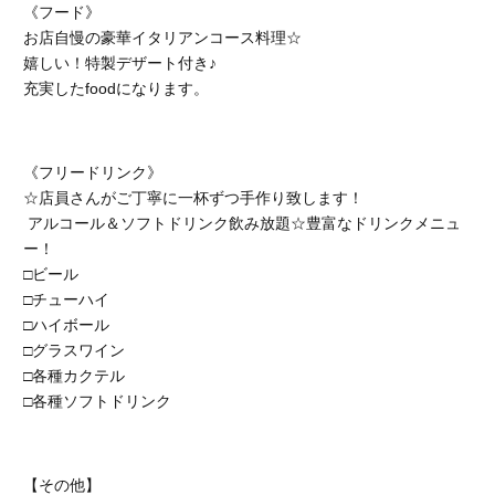
《フード》
お店自慢の豪華イタリアンコース料理☆
嬉しい！特製デザート付き♪
充実したfoodになります。
《フリードリンク》
☆店員さんがご丁寧に一杯ずつ手作り致します！
アルコール＆ソフトドリンク飲み放題☆豊富なドリンクメニュ
ー！
□ビール
□チューハイ
□ハイボール
□グラスワイン
□各種カクテル
□各種ソフトドリンク
【その他】