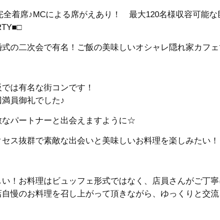
□完全着席♪MCによる席がえあり！ 最大120名様収容可能な
RTY■□
婚式の二次会で有名！ご飯の美味しいオシャレ隠れ家カフェ
阪では有名な街コンです！
回満員御礼でした♪
敵なパートナーと出会えますように☆
クセス抜群で素敵な出会いと美味しいお料理を楽しみたい！
しい！お料理はビュッフェ形式ではなく、店員さんがご丁寧
店自慢のお料理を召し上がって頂きながら、ゆっくりと交流