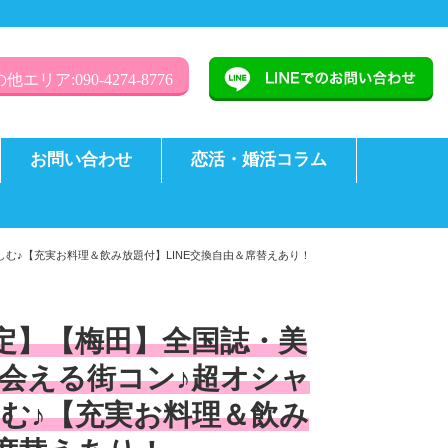
他エリア:090-4274-8776
お問い合わせ
恋活・婚活コラム
しむ♪【充実お料理＆飲み放題付】LINE交換自由＆席替えあり！
歳限定】【梅田】全国誌・美
会える街コン♪超オシャ
む♪【充実お料理＆飲み