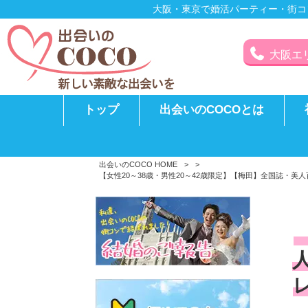
大阪・東京で婚活パーティー・街コ
大阪エリア
トップ
出会いのCOCOとは
出会いのCOCO HOME
>
>
【女性20～38歳・男性20～42歳限定】【梅田】全国誌・