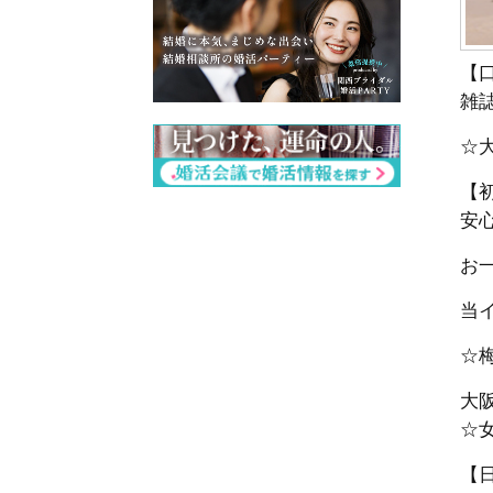
【
雑
☆
【
安
お一
当
☆
大
☆女
【