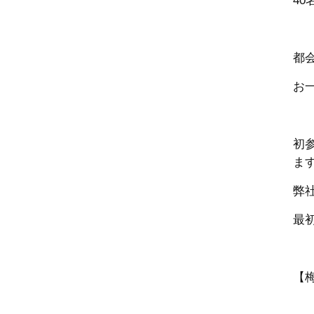
40
都
お
初
ま
弊
最
【