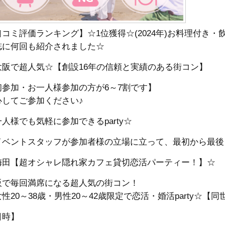
口コミ評価ランキング】☆1位獲得☆(2024年)お料理付き
誌に何回も紹介されました☆
大阪で超人気☆【創設16年の信頼と実績のある街コン】
初参加・お一人様参加の方が6～7割です】
心してご参加ください♪
人様でも気軽に参加できるparty☆
イベントスタッフが参加者様の立場に立って、最初から最後
梅田【超オシャレ隠れ家カフェ貸切恋活パーティー！】☆
阪で毎回満席になる超人気の街コン！
性20～38歳・男性20～42歳限定で恋活・婚活party☆【
日時】