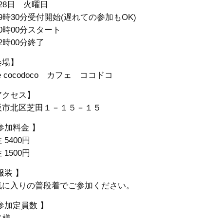
28日 火曜日
9時30分受付開始(遅れての参加もOK)
0時00分スタート
2時00分終了
会場】
e
cocodoco
カフェ ココド
コ
アクセス】
阪市北区芝田１－１５－１５
参加料金 】
 5400円
性
1500円
服装 】
気に入りの普段着でご参加ください。
参加定員数 】