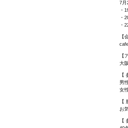
7月
・1
・2
・2
【
caf
【
大
【 
男性
女
【 
お
【 