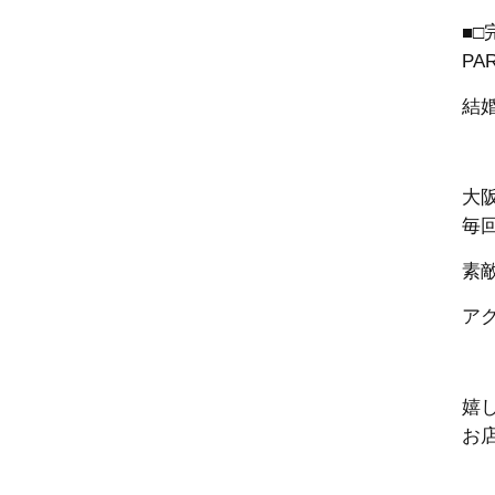
■
PA
結
大
毎
素
ア
嬉
お