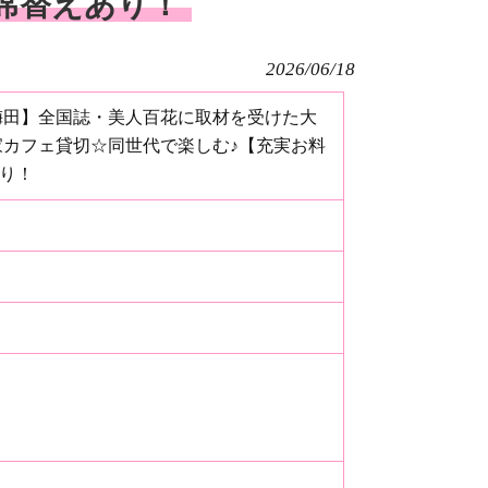
＆席替えあり！
2026/06/18
【梅田】全国誌・美人百花に取材を受けた大
家カフェ貸切☆同世代で楽しむ♪【充実お料
あり！