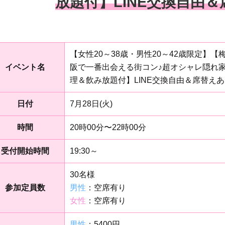
放題付】LINE交換自由
【女性20～38歳・男性20～42歳限定】
イベント名
阪で一番出会える街コン♪超オシャレ隠れ
理＆飲み放題付】LINE交換自由＆席替え
日付
7月28日(火)
時間
20時00分〜22時00分
受付開始時間
19:30～
30名様
参加定員数
男性
：空席有り
女性
：空席有り
男性
：5400円