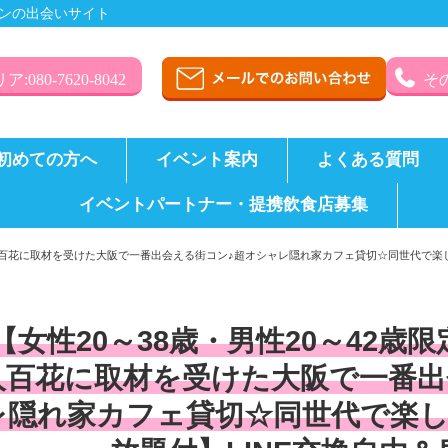
ンの出会いサイト
:080-7620-8042
その
初めての方へ
イベント案内
よくある質問
イベントパートナー・提携飲食店募集
美人百花に取材を受けた大阪で一番出会える街コン♪超オシャレ隠れ家カフェ貸切☆同世代で楽
【女性20～38歳・男性20～42
人百花に取材を受けた大阪で一番出
レ隠れ家カフェ貸切☆同世代で楽し