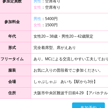
参加定員数
男性
：空席有り
女性
：空席有り
男性
：5400円
参加料金
女性
：1500円
年代
女性20～38歳・男性20～42歳限定
形式
完全着席型、席がえあり
フリータイム
あり。MCによる交流しやすい工夫してお
服装
お気に入りの普段着でご参加ください。
会場
しゃぶしゃぶ あいち【駅から3分】
住所
大阪市中央区難波千日前4-29 【アパホテ
参加予約