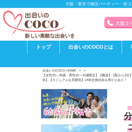
大阪・東京で婚活パーティー・街コ
大阪エリア
トップ
出会いのCOCOとは
出会いのCOCO HOME
>
>
【女性20～38歳・男性20～42歳限定】【難波】【駅か
供】【カジュアルな雰囲気】LINE交換自由＆席がえあり！