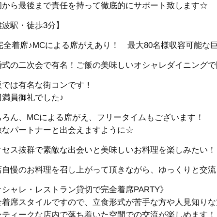
初から最後まで責任を持って徹底的にサポート致します☆
難波駅・徒歩3分】
完全着席♪MCによる席がえあり！ 最大80名様収容可能な巨大
婚式の二次会で有名！ご飯の美味しいオシャレダイニングで
阪では有名な街コンです！
回満員御礼でした♪
ちろん、MCによる席がえ、フリータイムもございます！
敵なパートナーと出会えますように☆
クセス抜群で素敵な出会いと美味しいお料理を楽しみたい！
店自慢のお料理を召し上がって頂きながら、ゆっくりと交流
オシャレ・レストラン貸切で完全着席PARTY》
全着席スタイルですので、立食形式が苦手な方や人見知りな
ンティークな店内で落ち着いた空間での交流が楽しめます！