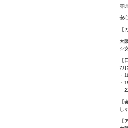
雰
安
【
大
☆女
【
7月
・1
・1
・2
【
し
【