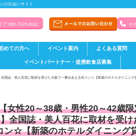
ンの出会いサイト
:080-7620-8042
その
初めての方へ
イベント案内
よくある質問
イベントパートナー・提携飲食店募集
ら3分】全国誌・美人百花に取材を受けた大阪で一番出会える街コン☆【新築のホテルダイニン
【女性20～38歳・男性20～42歳
分】全国誌・美人百花に取材を受け
コン☆【新築のホテルダイニング