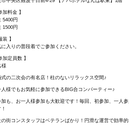
阪市中央区難波千日前4-29 【アパホテルなんば駅東】1階
参加料金 】
 5400円
 1500円
服装 】
気に入りの普段着でご参加ください。
参加定員数 】
名様
婚式の二次会の有名店！柱のないリラックス空間♪
一人様でもお気軽に参加できるBIG合コンパーティー♪
参加も、お一人様参加も大歓迎です！毎回、初参加、一人参
す！
社の街コンスタッフはベテランばかり！円滑な運営で効率的