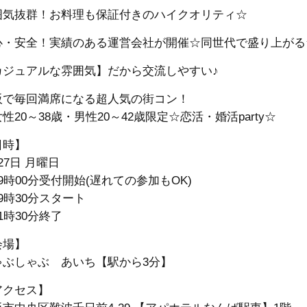
囲気抜群！お料理も保証付きのハイクオリティ☆
心・安全！実績のある運営会社が開催☆同世代で盛り上がる
カジュアルな雰囲気】だから交流しやすい♪
阪で毎回満席になる超人気の街コン！
性20～38歳・男性20～42歳限定☆恋活・婚活party☆
日時】
27日 月曜日
9時00分受付開始(遅れての参加もOK)
9時30分スタート
1時30分終了
会場】
ゃぶしゃぶ あいち【駅から3分】
アクセス】