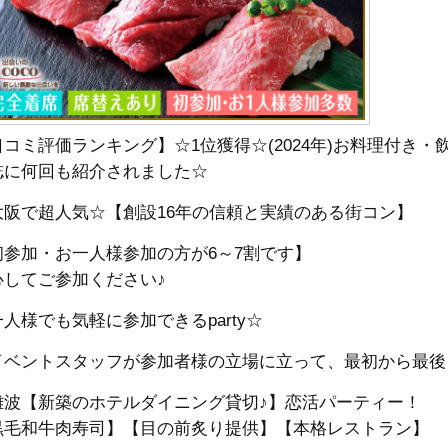
口コミ評価ランキング】☆1位獲得☆(2024年)お料理付き
誌に何回も紹介されました☆
大阪で超人気☆【創設16年の信頼と実績のある街コン】
初参加・お一人様参加の方が6～7割です】
心してご参加ください♪
人様でも気軽に参加できるparty☆
イベントスタッフが参加者様の立場に立って、最初から最後
難波【新築のホテルダイニング貸切♪】恋活パーティー！
黒毛和牛肉寿司】【目の前炙り提供】【本格レストラン】