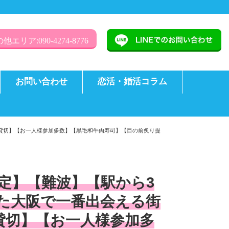
他エリア:090-4274-8776
お問い合わせ
恋活・婚活コラム
グ貸切】【お一人様参加多数】【黒毛和牛肉寿司】【目の前炙り提
限定】【難波】【駅から3
た大阪で一番出会える街
貸切】【お一人様参加多