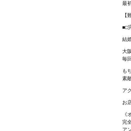
最
【
■□
結
大
毎
も
素
ア
お
《
完
ア