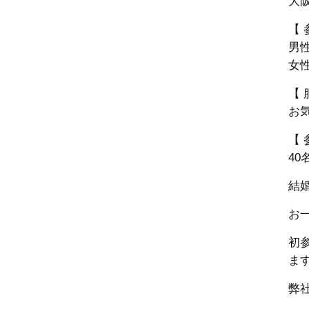
大
【 
男性
女性
【 
お
【 
40
結
お
初
ま
弊