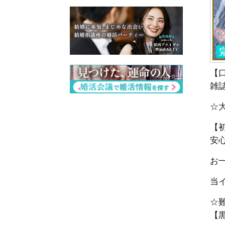
【
雑
☆
【
安
お一
当
☆
【