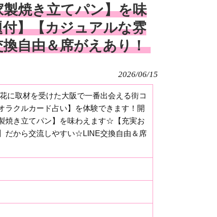
家製焼き立てパン】を味
題付】【カジュアルな雰
交換自由＆席がえあり！
2026/06/15
百花に取材を受けた大阪で一番出会える街コ
オラクルカード占い】を体験できます！開
製焼き立てパン】を味わえます☆【充実お
だから交流しやすい☆LINE交換自由＆席