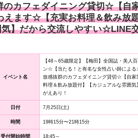
群のカフェダイニング貸切☆【自
わえます☆【充実お料理＆飲み放
囲気】だから交流しやすい☆LINE
【48～65歳限定】【梅田】全国誌・美人
ン☆【当たる！と有名な女性占い師による
イベント名
放感抜群のカフェダイニング貸切☆【自家
料理＆飲み放題付】【カジュアルな雰囲気】
がえあり！
日付
7月25日(土)
時間
19時15分〜21時15分
受付開始時間
18:45～