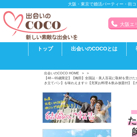
大阪・東京で婚活パーティー・街コ
大阪エリア
トップ
出会いのCOCOとは
出会いのCOCO HOME
>
>
【48～65歳限定】【梅田】全国誌・美人百花に取材を受け
き立てパン】を味わえます☆【充実お料理＆飲み放題付】【カ
た