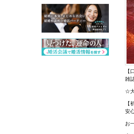
【
雑
☆
【
安
お一