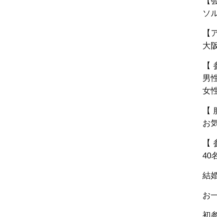
【
ソル
【
大阪
【 
男性
女性
【 
お
【 
40
結
お
初