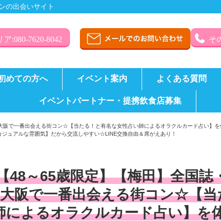
ンの出会いサイト
:080-7620-8042
その
初めての方へ
イベント案内
よくある質問
イベントパートナー・提携飲食店募集
た大阪で一番出会える街コン☆【当たる！と有名な女性占い師によるオラクルカード占い】
ジュアルな雰囲気】だから交流しやすい☆LINE交換自由＆席がえあり！
【48～65歳限定】【梅田】全国
大阪で一番出会える街コン☆【当
師によるオラクルカード占い】を