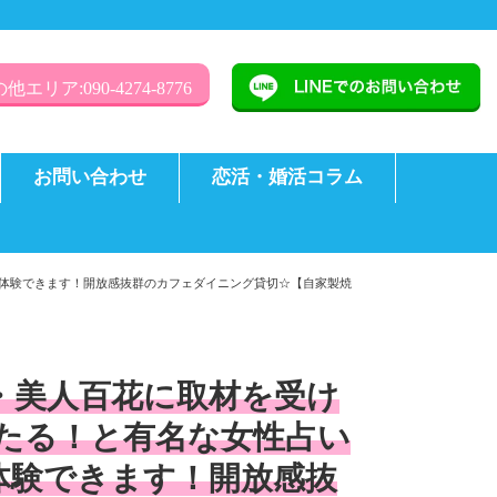
他エリア:090-4274-8776
お問い合わせ
恋活・婚活コラム
を体験できます！開放感抜群のカフェダイニング貸切☆【自家製焼
誌・美人百花に取材を受け
たる！と有名な女性占い
体験できます！開放感抜