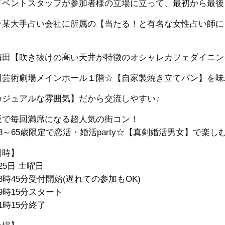
イベントスタッフが参加者様の立場に立って、最初から最後
☆某大手占い会社に所属の【当たる！と有名な女性占い師に
！
梅田【吹き抜けの高い天井が特徴のオシャレカフェダイニン
田芸術劇場メインホール１階☆【自家製焼き立てパン】を味
カジュアルな雰囲気】だから交流しやすい♪
阪で毎回満席になる超人気の街コン！
8～65歳限定で恋活・婚活party☆【真剣婚活男女】で楽しむ
日時】
25日 土曜日
8時45分受付開始(遅れての参加もOK)
9時15分スタート
1時15分終了