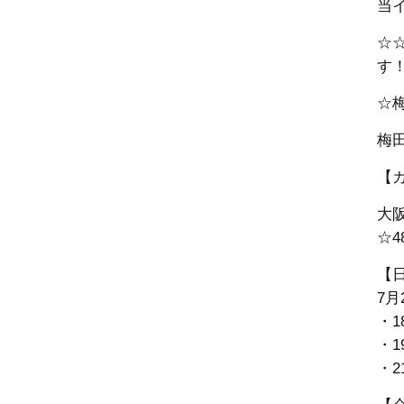
当
☆
す
☆
梅
【
大
☆4
【
7月
・1
・1
・2