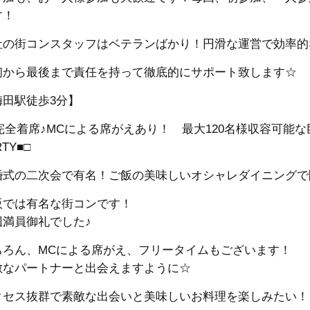
す！
社の街コンスタッフはベテランばかり！円滑な運営で効率的
初から最後まで責任を持って徹底的にサポート致します☆
梅田駅徒歩3分】
□完全着席♪MCによる席がえあり！ 最大120名様収容可能な
RTY■□
婚式の二次会で有名！ご飯の美味しいオシャレダイニングで
阪では有名な街コンです！
回満員御礼でした♪
ちろん、MCによる席がえ、フリータイムもございます！
敵なパートナーと出会えますように☆
クセス抜群で素敵な出会いと美味しいお料理を楽しみたい！