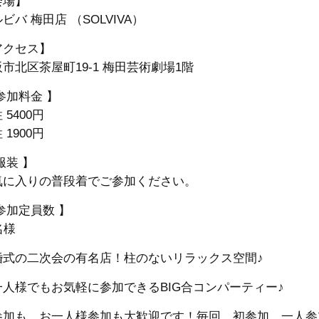
会場】
ビバ 梅田店 （SOLVIVA）
アクセス】
市北区茶屋町19-1 梅田芸術劇場1階
参加料金 】
 5400円
 1900円
服装 】
気に入りの普段着でご参加ください。
参加定員数 】
名様
婚式の二次会の有名店！柱のないリラックス空間♪
一人様でもお気軽に参加できるBIG合コンパーティー♪
参加も、お一人様参加も大歓迎です！毎回、初参加、一人参