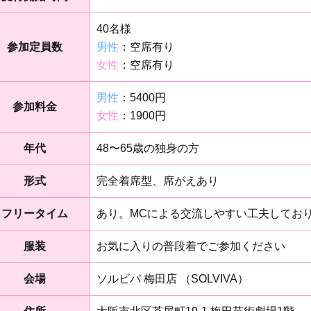
40名様
参加定員数
男性
：空席有り
女性
：空席有り
男性
：5400円
参加料金
女性
：1900円
年代
48〜65歳の独身の方
形式
完全着席型、席がえあり
フリータイム
あり。MCによる交流しやすい工夫してお
服装
お気に入りの普段着でご参加ください
会場
ソルビバ 梅田店 （SOLVIVA）