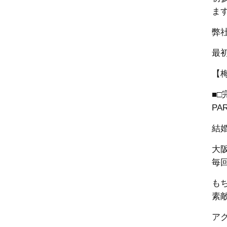
ま
弊
最
【
■
PA
結
大
毎
も
素
ア