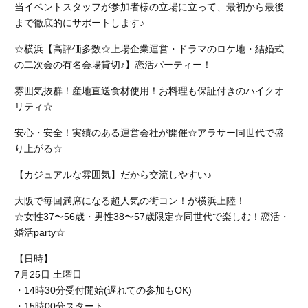
当イベントスタッフが参加者様の立場に立って、最初から最後
まで徹底的にサポートします♪
☆横浜【高評価多数☆上場企業運営・ドラマのロケ地・結婚式
の二次会の有名会場貸切♪】恋活パーティー！
雰囲気抜群！産地直送食材使用！お料理も保証付きのハイクオ
リティ☆
安心・安全！実績のある運営会社が開催☆アラサー同世代で盛
り上がる☆
【カジュアルな雰囲気】だから交流しやすい♪
大阪で毎回満席になる超人気の街コン！が横浜上陸！
☆女性37〜56歳・男性38〜57歳限定☆同世代で楽しむ！恋活・
婚活party☆
【日時】
7月25日 土曜日
・14時30分受付開始(遅れての参加もOK)
・15時00分スタート