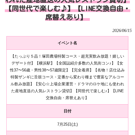
【同世代で楽しむ♪】【LINE交換自由・
席替えあり】
2026/06/15
イベント名
【たっぷり５品！塚田農場特製コース・超充実飲み放題！嬉しい
デザート付】【横浜駅】【全国誌紹介多数の人気街コン♪】【女
性37〜56歳・男性38〜57歳限定】【完全着席】【名物！店仕込み
特製ザンギに舌鼓コース・定番から変わり種まで豊富なアルコー
ル飲み放題】【安心☆上場企業運営・ドラマのロケ地にも使われ
た産地直送の人気レストラン貸切】【同世代で楽しむ♪】【LINE
交換自由・席替えあり】
日付
7月25日(土)