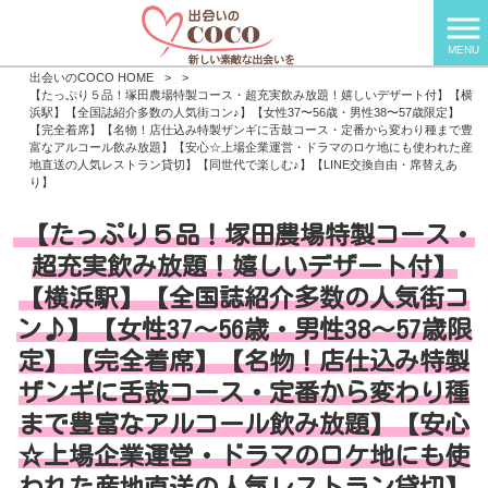
MENU
出会いのCOCO HOME
>
>
【たっぷり５品！塚田農場特製コース・超充実飲み放題！嬉しいデザート付】【横
浜駅】【全国誌紹介多数の人気街コン♪】【女性37〜56歳・男性38〜57歳限定】
【完全着席】【名物！店仕込み特製ザンギに舌鼓コース・定番から変わり種まで豊
富なアルコール飲み放題】【安心☆上場企業運営・ドラマのロケ地にも使われた産
地直送の人気レストラン貸切】【同世代で楽しむ♪】【LINE交換自由・席替えあ
り】
【たっぷり５品！塚田農場特製コース・
超充実飲み放題！嬉しいデザート付】
【横浜駅】【全国誌紹介多数の人気街コ
ン♪】【女性37〜56歳・男性38〜57歳限
定】【完全着席】【名物！店仕込み特製
ザンギに舌鼓コース・定番から変わり種
まで豊富なアルコール飲み放題】【安心
☆上場企業運営・ドラマのロケ地にも使
われた産地直送の人気レストラン貸切】