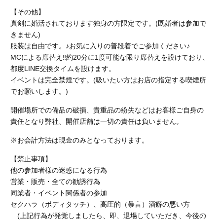
【その他】
真剣に婚活されております独身の方限定です。(既婚者は参加で
きません)
服装は自由です。♪お気に入りの普段着でご参加ください♪
MCによる席替え‼︎約20分に1度可能な限り席替えを設けており、
都度LINE交換タイムを設けます。
イベントは完全禁煙です。(吸いたい方はお店の指定する喫煙所
でお願いします。)
開催場所での備品の破損、貴重品の紛失などはお客様ご自身の
責任となり弊社、開催店舗
は一切の責任は負いません。
※お会計方法は現金のみとなっております。
【禁止事項】
他の参加者様の迷惑になる行為
営業・販売・全ての勧誘行為
同業者・イベント関係者の参加
セクハラ（ボディタッチ）、高圧的（暴言）酒癖の悪い方
(上記行為が発覚しましたら、即、退場していただき、今後の