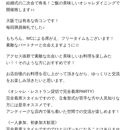
結婚式の二次会で有名！ご飯の美味しいオシャレダイニングで
開催致します♪♪
大阪では有名な街コンです！
毎回満員御礼でした♪
もちろん、MCによる席がえ、フリータイムもございます！
素敵なパートナーと出会えますように☆
アクセス抜群で素敵な出会いと美味しいお料理を楽しみた
い！！そのような方におすすめです！
お店自慢のお料理を召し上がって頂きながら、ゆっくりと交流
をお楽しみ頂きたいと思います。
《オシャレ・レストラン貸切で完全着席PARTY》
完全着席スタイルですので、立食形式が苦手な方や人見知りな
方には是非オススメです。
アンティークな店内で落ち着いた空間での交流が楽しめます！
《一人参加、初参加大歓迎》
完全着席スタイルですのでひとりぼっちになることはありませ