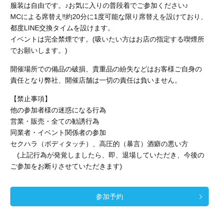
服装は自由です。♪お気に入りの普段着でご参加ください♪
MCによる席替え‼︎約20分に1度可能な限り席替えを設けており、
都度LINE交換タイムを設けます。
イベントは完全禁煙です。(吸いたい方はお店の指定する喫煙所
でお願いします。)
開催場所での備品の破損、貴重品の紛失などはお客様ご自身の
責任となり弊社、開催店舗
は一切の責任は負いません。
【禁止事項】
他の参加者様の迷惑になる行為
営業・販売・全ての勧誘行為
同業者・イベント関係者の参加
セクハラ（ボディタッチ）、高圧的（暴言）酒癖の悪い方
(上記行為が発覚しましたら、即、退場していただき、今後の
ご参加をお断りさせていただきます)
参加予約