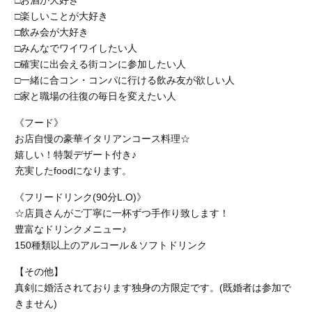
□お酒が大好き
□楽しいことが大好き
□飲み会が大好き
□みんなでワイワイしたい人
□確実に出会える街コンに参加したい人
□一緒に合コン・コンパに行ける飲み友が欲しい人
□家と職場の往復の毎日を変えたい人
《フード》
お店自慢の豪華イタリアンコース料理☆
嬉しい！特製デザート付き♪
充実したfoodになります。
《フリードリンク(90分L.O)》
☆店員さんがご丁寧に一杯ずつ手作り致します！
豊富なドリンクメニュー♪
150種類以上のアルコール＆ソフトドリンク
【その他】
真剣に婚活されております独身の方限定です。(既婚者は参加で
きません)