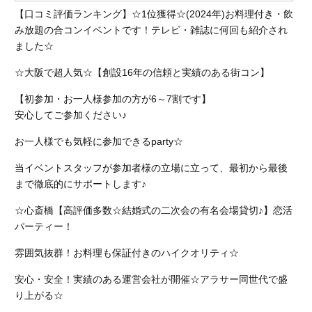
【口コミ評価ランキング】☆1位獲得☆(2024
年)お料理付き・飲
み放題の合コンイベントです！テレビ・雑誌に何回も紹介され
ました☆
☆大阪で超人気☆【創設16年の信頼と実績のある街コン】
【初参加・お一人様参加の方が6～7割です】
安心してご参加ください♪
お一人様でも気軽に参加できるparty☆
当イベントスタッフが参加者様の立場に立って、最初から最後
まで徹底的にサポートします♪
☆心斎橋【高評価多数☆結婚式の二次会の有名会場貸切♪】恋活
パーティー！
雰囲気抜群！お料理も保証付きのハイクオリティ☆
安心・安全！実績のある運営会社が開催☆アラサー同世代で盛
り上がる☆