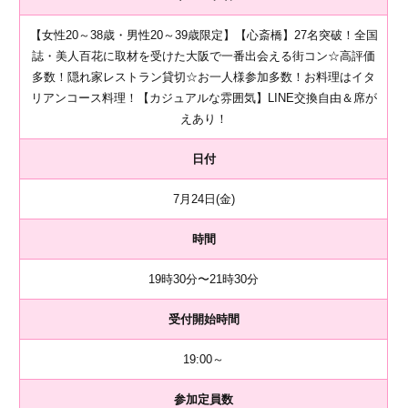
【女性20～38歳・男性20～39歳限定】【心斎橋】27名突破！全国
誌・美人百花に取材を受けた大阪で一番出会える街コン☆高評価
多数！隠れ家レストラン貸切☆お一人様参加多数！お料理はイタ
リアンコース料理！【カジュアルな雰囲気】LINE交換自由＆席が
えあり！
日付
7月24日(金)
時間
19時30分〜21時30分
受付開始時間
19:00～
参加定員数