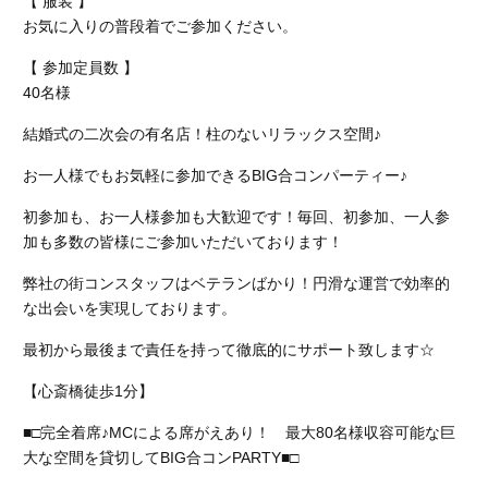
【 服装 】
お気に入りの普段着でご参加ください。
【 参加定員数 】
40名様
結婚式の二次会の有名店！柱のないリラックス空間♪
お一人様でもお気軽に参加できるBIG合コンパーティー♪
初参加も、お一人様参加も大歓迎です！毎回、初参加、一人参
加も多数の皆様にご参加いただいております！
弊社の街コンスタッフはベテランばかり！円滑な運営で効率的
な出会いを実現しております。
最初から最後まで責任を持って徹底的にサポート致します☆
【心斎橋徒歩1分】
■□完全着席♪MCによる席がえあり！ 最大80名様収容可能な巨
大な空間を貸切してBIG合コンPARTY■□