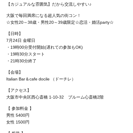
【カジュアルな雰囲気】だから交流しやすい♪
大阪で毎回満席になる超人気の街コン！
☆女性20～38歳・男性20～39歳限定☆恋活・婚活party☆
【日時】
7月24日 金曜日
・19時00分受付開始(遅れての参加もOK)
・19時30分スタート
・21時30分終了
【会場】
Italian Bar＆cafe docile （ドーチレ）
【アクセス】
大阪市中央区西心斎橋 1-10-32 ブルーム心斎橋2階
【 参加料金 】
男性 5400円
女性 1500円