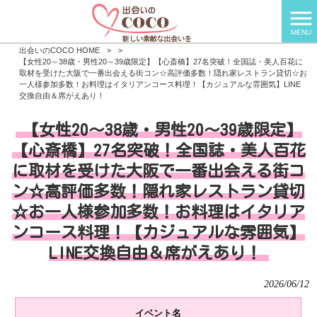
MENU
出会いのCOCO HOME
>
>
【女性20～38歳・男性20～39歳限定】【心斎橋】27名突破！全国誌・美人百花に
取材を受けた大阪で一番出会える街コン☆高評価多数！隠れ家レストラン貸切☆お
一人様参加多数！お料理はイタリアンコース料理！【カジュアルな雰囲気】LINE
交換自由＆席がえあり！
【女性20～38歳・男性20～39歳限定】
【心斎橋】27名突破！全国誌・美人百花
に取材を受けた大阪で一番出会える街コ
ン☆高評価多数！隠れ家レストラン貸切
☆お一人様参加多数！お料理はイタリア
ンコース料理！【カジュアルな雰囲気】
LINE交換自由＆席がえあり！
2026/06/12
イベント名