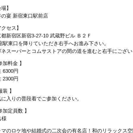
会場】
年の宴 新宿東口駅前店
アクセス】
都新宿区新宿3-27-10 武蔵野ビル Ｂ２Ｆ
新宿駅東口を降りていただき右手へお進み下さい。
ガネスーパーとコムサストアの間の道を進むと右手にございま
参加料金 】
 6300円
 2300円
服装 】
気に入りの普段着でご参加ください。
参加定員数 】
名様
ラマのロケ地や結婚式の二次会の有名店！和のリラックス空