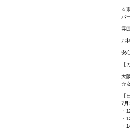
☆
パ
雰
お
安
【
大
☆女
【
7月
・1
・1
・1