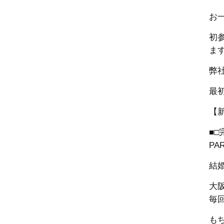
お
初
ま
弊
最
【
■
PA
結
大
毎
も