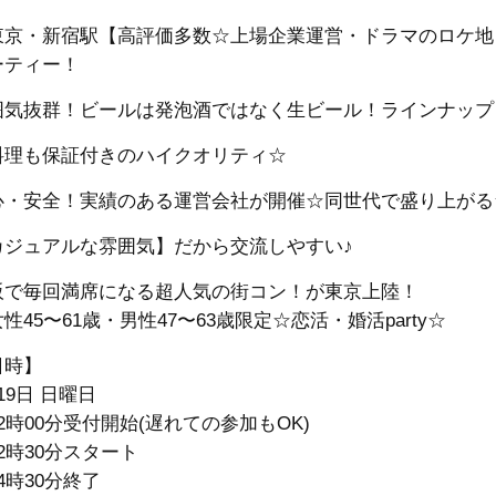
東京・新宿駅【高評価多数☆上場企業運営・ドラマのロケ地
ーティー！
囲気抜群！ビールは発泡酒ではなく生ビール！ラインナップ
料理も保証付きのハイクオリティ☆
心・安全！実績のある運営会社が開催☆同世代で盛り上がる
カジュアルな雰囲気】だから交流しやすい♪
阪で毎回満席になる超人気の街コン！が東京上陸！
性45〜61歳・男性47〜63歳限定☆恋活・婚活party☆
日時】
19日 日曜日
2時00分受付開始(遅れての参加もOK)
2時30分スタート
4時30分終了