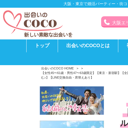
大阪・東京で婚活パーティー・街コ
大阪エリア
トップ
出会いのCOCOとは
出会いのCOCO HOME
>
>
【女性45〜61歳・男性47〜63歳限定】【東京・新宿駅
む♪】【LINE交換自由・席替えあり】