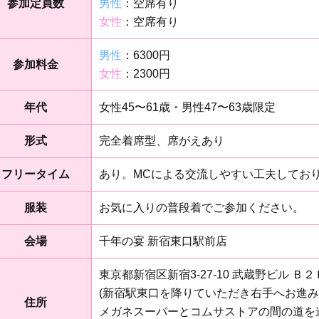
参加定員数
男性
：空席有り
女性
：空席有り
男性
：6300円
参加料金
女性
：2300円
年代
女性45〜61歳・男性47〜63歳限定
形式
完全着席型、席がえあり
フリータイム
あり。MCによる交流しやすい工夫してお
服装
お気に入りの普段着でご参加ください。
会場
千年の宴 新宿東口駅前店
東京都新宿区新宿3-27-10 武蔵野ビル Ｂ２
(新宿駅東口を降りていただき右手へお進
住所
メガネスーパーとコムサストアの間の道を