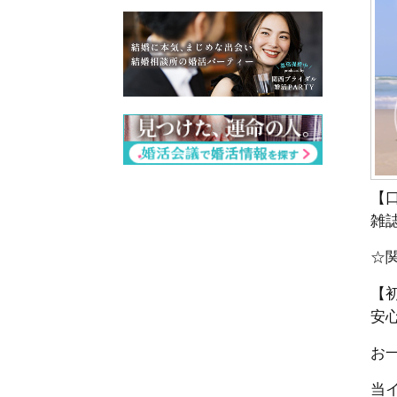
【
雑
☆
【
安
お一
当