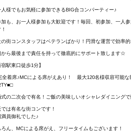
一人様でもお気軽に参加できるBIG合コンパーティー♪
参加も、お一人様参加も大歓迎です！毎回、初参加、一人参
す！
社の街コンスタッフはベテランばかり！円滑な運営で効率的
初から最後まで責任を持って徹底的にサポート致します☆
新宿駅東口徒歩1分】
□完全着席♪MCによる席がえあり！ 最大120名様収容可能な
RTY■□
婚式の二次会で有名！ご飯の美味しいオシャレダイニングで
阪では有名な街コンです！
回満員御礼でした♪
ちろん、MCによる席がえ、フリータイムもございます！