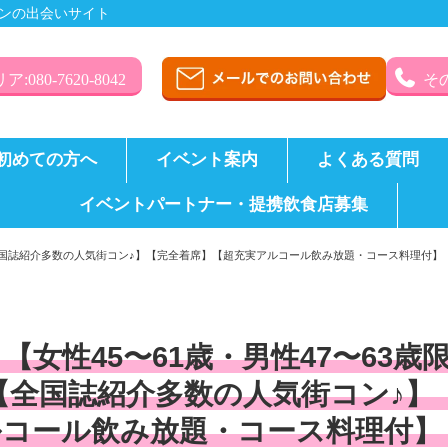
ンの出会いサイト
:080-7620-8042
その
初めての方へ
イベント案内
よくある質問
イベントパートナー・提携飲食店募集
】【全国誌紹介多数の人気街コン♪】【完全着席】【超充実アルコール飲み放題・コース料理付
【女性45〜61歳・男性47〜63
【全国誌紹介多数の人気街コン♪】
ルコール飲み放題・コース料理付】