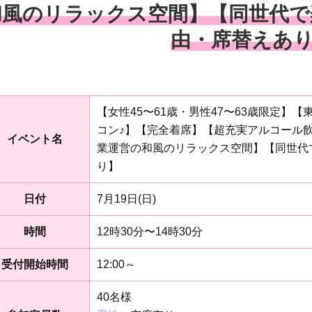
和風のリラックス空間】【同世代で楽
由・席替えあ
【女性45〜61歳・男性47〜63歳限定】
コン♪】【完全着席】【超充実アルコール
イベント名
業運営の和風のリラックス空間】【同世代で
り】
日付
7月19日(日)
時間
12時30分〜14時30分
受付開始時間
12:00～
40名様