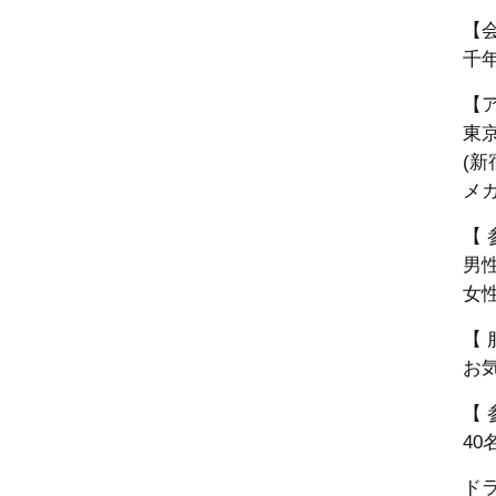
【
千
【
東京
(
メ
【 
男性
女性
【 
お
【 
40
ド