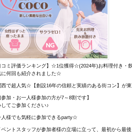
口コミ評価ランキング】☆1位獲得☆(2024年)お料理付き
誌に何回も紹介されました☆
関西で超人気☆【創設16年の信頼と実績のある街コン】が
初参加・お一人様参加の方が7～8割です】
心してご参加ください♪
人様でも気軽に参加できるparty☆
イベントスタッフが参加者様の立場に立って、最初から最後