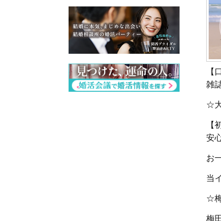
【
雑
☆
【
安
お一
当
☆
梅