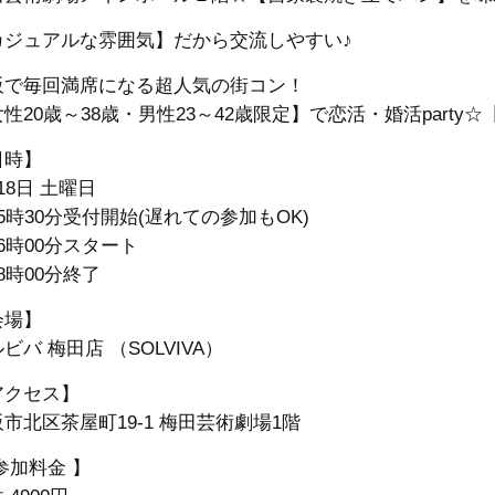
カジュアルな雰囲気】だから交流しやすい♪
阪で毎回満席になる超人気の街コン！
性20歳～38歳・男性23～42歳限定】で恋活・婚活party
日時】
18日 土曜日
5時30分受付開始(遅れての参加もOK)
6時00分スタート
8時00分終了
会場】
ビバ 梅田店 （SOLVIVA）
アクセス】
市北区茶屋町19-1 梅田芸術劇場1階
参加料金 】