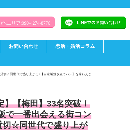
他エリア:090-4274-8776
お問い合わせ
恋活・婚活コラム
ング貸切☆同世代で盛り上がる♪【自家製焼き立てパン】を味わえま
限定】【梅田】33名突破！
阪で一番出会える街コン
貸切☆同世代で盛り上が