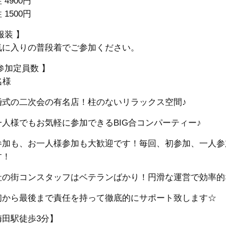
 4900円
 1500円
服装 】
気に入りの普段着でご参加ください。
参加定員数 】
名様
婚式の二次会の有名店！柱のないリラックス空間♪
一人様でもお気軽に参加できるBIG合コンパーティー♪
参加も、お一人様参加も大歓迎です！毎回、初参加、一人参
す！
社の街コンスタッフはベテランばかり！円滑な運営で効率的
初から最後まで責任を持って徹底的にサポート致します☆
梅田駅徒歩3分】