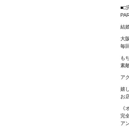
■
PA
結
大
毎
も
素
ア
嬉
お
《
完
ア