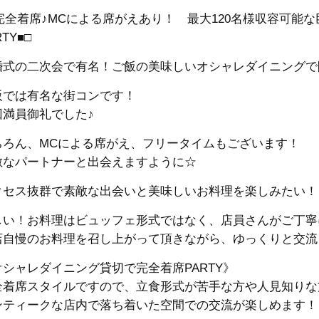
□完全着席♪MCによる席がえあり！ 最大120名様収容可能な
RTY■□
婚式の二次会で有名！ご飯の美味しいオシャレダイニングで
阪では有名な街コンです！
回満員御礼でした♪
ちろん、MCによる席がえ、フリータイムもございます！
敵なパートナーと出会えますように☆
クセス抜群で素敵な出会いと美味しいお料理を楽しみたい！
しい！お料理はビュッフェ形式ではなく、店員さんがご丁寧
店自慢のお料理を召し上がって頂きながら、ゆっくりと交流
オシャレダイニング貸切で完全着席PARTY》
全着席スタイルですので、立食形式が苦手な方や人見知りな
ンティークな店内で落ち着いた空間での交流が楽しめます！