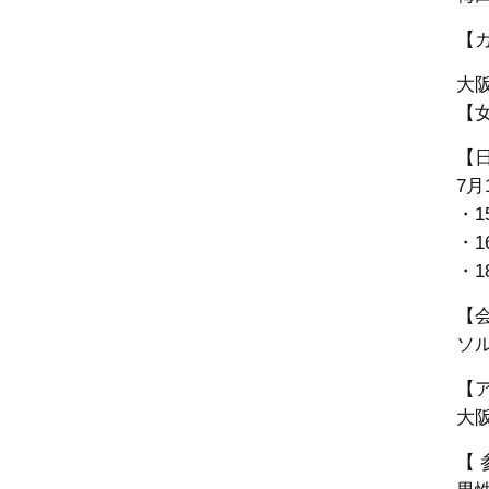
【
大
【女
【
7月
・1
・1
・1
【
ソル
【
大阪
【 