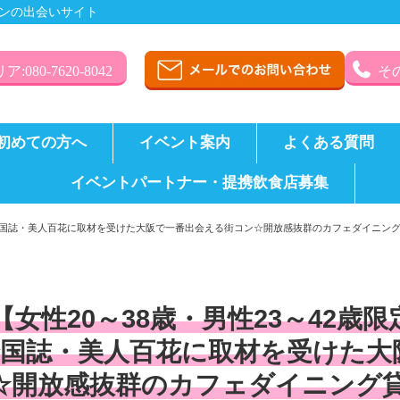
ンの出会いサイト
:080-7620-8042
その
初めての方へ
イベント案内
よくある質問
イベントパートナー・提携飲食店募集
破！全国誌・美人百花に取材を受けた大阪で一番出会える街コン☆開放感抜群のカフェダイニ
【女性20～38歳・男性23～42歳
全国誌・美人百花に取材を受けた大
☆開放感抜群のカフェダイニング