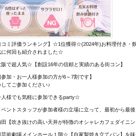
口コミ評価ランキング】☆1位獲得☆(2024年)お料理付き
誌に何回も紹介されました☆
大阪で超人気☆【創設16年の信頼と実績のある街コン】
初参加・お一人様参加の方が6～7割です】
心してご参加ください♪
人様でも気軽に参加できるparty☆
イベントスタッフが参加者様の立場に立って、最初から最後
梅田【吹き抜けの高い天井が特徴のオシャレカフェダイニン
田芸術劇場メインホール１階☆【自家製焼き立てパン】を味