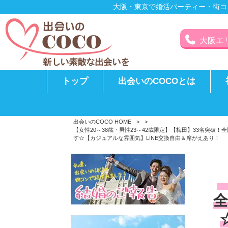
大阪・東京で婚活パーティー・街コ
大阪エリア
トップ
出会いのCOCOとは
出会いのCOCO HOME
>
>
【女性20～38歳・男性23～42歳限定】【梅田】33名突
す☆【カジュアルな雰囲気】LINE交換自由＆席がえあり！