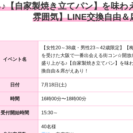
る♪【自家製焼き立てパン】を味わ
雰囲気】LINE交換自由
【女性20～38歳・男性23～42歳限定】
を受けた大阪で一番出会える街コン☆開放
イベント名
盛り上がる♪【自家製焼き立てパン】を味わ
換自由＆席がえあり！
日付
7月18日(土)
時間
16時00分〜18時00分
受付開始時間
15:30～
40名様