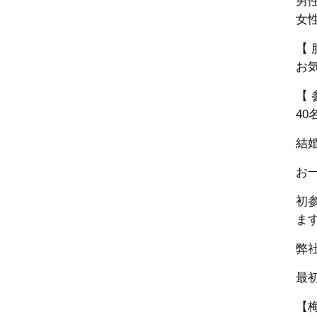
男性
女性
【 
お
【 
40
結
お
初
ま
弊
最
【