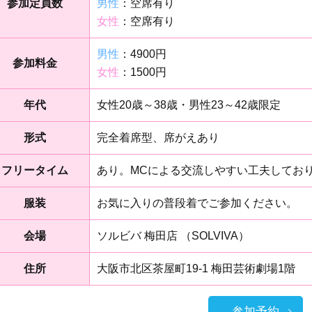
参加定員数
男性
：空席有り
女性
：空席有り
男性
：4900円
参加料金
女性
：1500円
年代
女性20歳～38歳・男性23～42歳限定
形式
完全着席型、席がえあり
フリータイム
あり。MCによる交流しやすい工夫してお
服装
お気に入りの普段着でご参加ください。
会場
ソルビバ 梅田店 （SOLVIVA）
住所
大阪市北区茶屋町19-1 梅田芸術劇場1階
参加予約