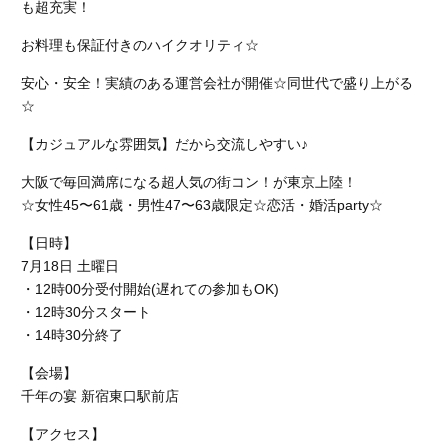
も超充実！
お料理も保証付きのハイクオリティ☆
安心・安全！実績のある運営会社が開催☆同世代で盛り上がる
☆
【カジュアルな雰囲気】だから交流しやすい♪
大阪で毎回満席になる超人気の街コン！が東京上陸！
☆女性45〜61歳・男性47〜63歳限定☆恋活・婚活party☆
【日時】
7月18日 土曜日
・12時00分受付開始(遅れての参加もOK)
・12時30分スタート
・14時30分終了
【会場】
千年の宴 新宿東口駅前店
【アクセス】