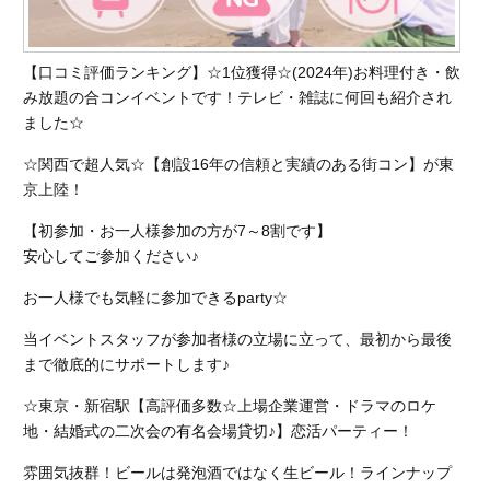
【口コミ評価ランキング】☆1位獲得☆(2024年)お料理付き・飲
み放題の合コンイベントです！テレビ・雑誌に何回も紹介され
ました☆
☆関西で超人気☆【創設16年の信頼と実績のある街コン】が東
京上陸！
【初参加・お一人様参加の方が7～8割です】
安心してご参加ください♪
お一人様でも気軽に参加できるparty☆
当イベントスタッフが参加者様の立場に立って、最初から最後
まで徹底的にサポートします♪
☆東京・新宿駅【高評価多数☆上場企業運営・ドラマのロケ
地・結婚式の二次会の有名会場貸切♪】恋活パーティー！
雰囲気抜群！ビールは発泡酒ではなく生ビール！ラインナップ