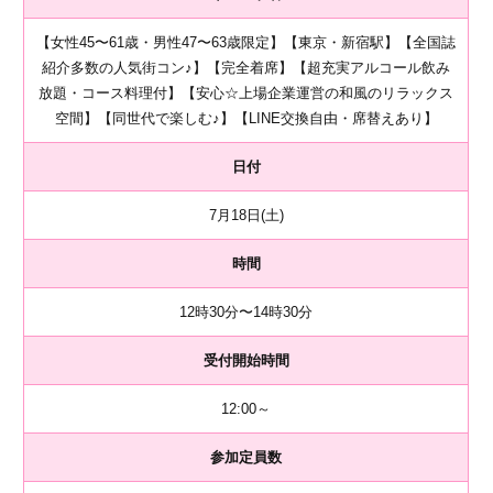
【女性45〜61歳・男性47〜63歳限定】【東京・新宿駅】【全国誌
紹介多数の人気街コン♪】【完全着席】【超充実アルコール飲み
放題・コース料理付】【安心☆上場企業運営の和風のリラックス
空間】【同世代で楽しむ♪】【LINE交換自由・席替えあり】
日付
7月18日(土)
時間
12時30分〜14時30分
受付開始時間
12:00～
参加定員数