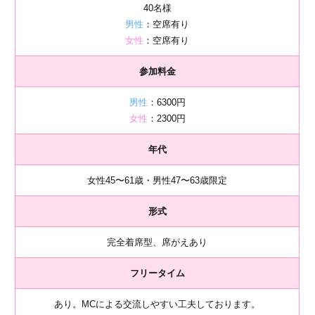
40名様
男性
：空席有り
女性
：空席有り
参加料金
男性
：6300円
女性
：2300円
年代
女性45〜61歳・男性47〜63歳限定
形式
完全着席型、席がえあり
フリータイム
あり。MCによる交流しやすい工夫しております。