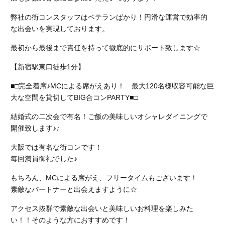
弊社の街コンスタッフはベテランばかり！円滑な運営で効率的
な出会いを実現しております。
最初から最後まで責任を持って徹底的にサポート致します☆
【新宿駅東口徒歩1分】
■□完全着席♪MCによる席がえあり！ 最大120名様収容可能な巨
大な空間を貸切してBIG合コンPARTY■□
結婚式の二次会で有名！ご飯の美味しいオシャレダイニングで
開催致します♪♪
大阪では有名な街コンです！
毎回満員御礼でした♪
もちろん、MCによる席がえ、フリータイムもございます！
素敵なパートナーと出会えますように☆
アクセス抜群で素敵な出会いと美味しいお料理を楽しみた
い！！そのような方におすすめです！