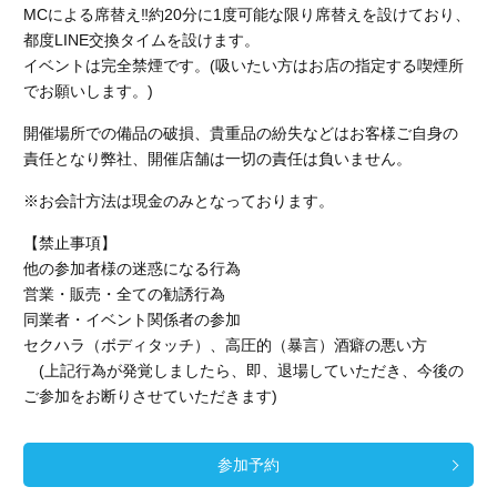
MCによる席替え‼︎約20分に1度可能な限り席替えを設けており、
都度LINE交換タイムを設けます。
イベントは完全禁煙です。(吸いたい方はお店の指定する喫煙所
でお願いします。)
開催場所での備品の破損、貴重品の紛失などはお客様ご自身の
責任となり弊社、開催店舗
は一切の責任は負いません。
※お会計方法は現金のみとなっております。
【禁止事項】
他の参加者様の迷惑になる行為
営業・販売・全ての勧誘行為
同業者・イベント関係者の参加
セクハラ（ボディタッチ）、高圧的（暴言）酒癖の悪い方
(上記行為が発覚しましたら、即、退場していただき、今後の
ご参加をお断りさせていただきます)
参加予約