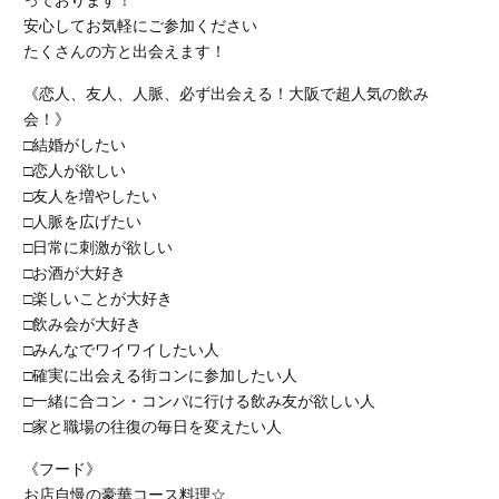
っております！
安心してお気軽にご参加ください
たくさんの方と出会えます！
《恋人、友人、人脈、必ず出会える！大阪で超人気の飲み
会！》
□結婚がしたい
□恋人が欲しい
□友人を増やしたい
□人脈を広げたい
□日常に刺激が欲しい
□お酒が大好き
□楽しいことが大好き
□飲み会が大好き
□みんなでワイワイしたい人
□確実に出会える街コンに参加したい人
□一緒に合コン・コンパに行ける飲み友が欲しい人
□家と職場の往復の毎日を変えたい人
《フード》
お店自慢の豪華コース料理☆