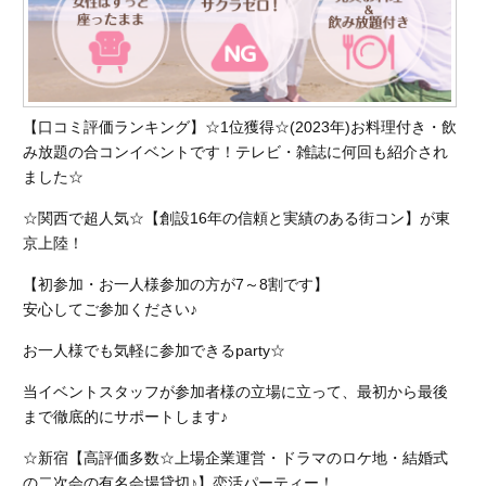
【口コミ評価ランキング】☆1位獲得☆(2023年)お料理付き・飲
み放題の合コンイベントです！テレビ・雑誌に何回も紹介され
ました☆
☆関西で超人気☆【創設16年の信頼と実績のある街コン】が東
京上陸！
【初参加・お一人様参加の方が7～8割です】
安心してご参加ください♪
お一人様でも気軽に参加できるparty☆
当イベントスタッフが参加者様の立場に立って、最初から最後
まで徹底的にサポートします♪
☆新宿【高評価多数☆上場企業運営・ドラマのロケ地・結婚式
の二次会の有名会場貸切♪】恋活パーティー！