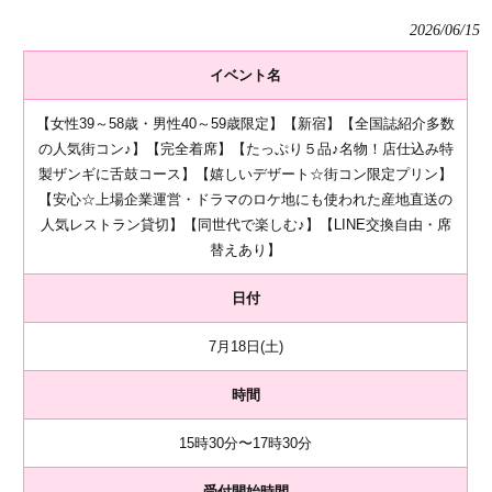
2026/06/15
イベント名
【女性39～58歳・男性40～59歳限定】【新宿】【全国誌紹介多数
の人気街コン♪】【完全着席】【たっぷり５品♪名物！店仕込み特
製ザンギに舌鼓コース】【嬉しいデザート☆街コン限定プリン】
【安心☆上場企業運営・ドラマのロケ地にも使われた産地直送の
人気レストラン貸切】【同世代で楽しむ♪】【LINE交換自由・席
替えあり】
日付
7月18日(土)
時間
15時30分〜17時30分
受付開始時間