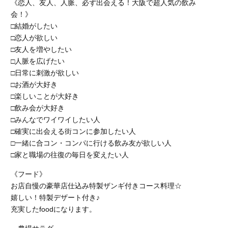
《恋人、友人、人脈、必ず出会える！大阪で超人気の飲み
会！》
□結婚がしたい
□恋人が欲しい
□友人を増やしたい
□人脈を広げたい
□日常に刺激が欲しい
□お酒が大好き
□楽しいことが大好き
□飲み会が大好き
□みんなでワイワイしたい人
□確実に出会える街コンに参加したい人
□一緒に合コン・コンパに行ける飲み友が欲しい人
□家と職場の往復の毎日を変えたい人
《フード》
お店自慢の豪華店仕込み特製ザンギ付きコース料理☆
嬉しい！特製デザート付き♪
充実したfoodになります。