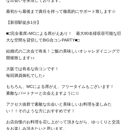
な出会いを実現しております。
最初から最後まで責任を持って徹底的にサポート致します☆
【新宿駅徒歩1分】
■□完全着席♪MCによる席がえあり！ 最大80名様収容可能な巨
大な空間を貸切してBIG合コンPARTY■□
結婚式の二次会で有名！ご飯の美味しいオシャレダイニングで
開催致します♪♪
大阪では有名な街コンです！
毎回満員御礼でした♪
もちろん、MCによる席がえ、フリータイムもございます！
素敵なパートナーと出会えますように☆
アクセス抜群で素敵な出会いと美味しいお料理を楽しみた
い！！そのような方におすすめです！
お店自慢のお料理を召し上がって頂きながら、ゆっくりと交流
をお楽しみ頂きたいと思います。