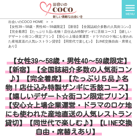
MENU
出会いのCOCO HOME
>
>
【女性39～58歳・男性40～59歳限定】【新宿】【全国誌紹介多数の人気街コン♪】
【完全着席】【たっぷり５品♪名物！店仕込み特製ザンギに舌鼓コース】【嬉しい
デザート☆街コン限定プリン】【安心☆上場企業運営・ドラマのロケ地にも使われ
た産地直送の人気レストラン貸切】【同世代で楽しむ♪】【LINE交換自由・席替え
あり】
【女性39～58歳・男性40～59歳限定】
【新宿】【全国誌紹介多数の人気街コン
♪】【完全着席】【たっぷり５品♪名
物！店仕込み特製ザンギに舌鼓コース】
【嬉しいデザート☆街コン限定プリン】
【安心☆上場企業運営・ドラマのロケ地
にも使われた産地直送の人気レストラン
貸切】【同世代で楽しむ♪】【LINE交換
自由・席替えあり】