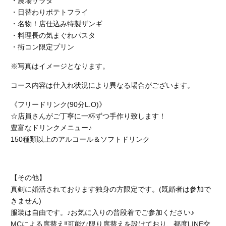
・農場サラダ
・日替わりポテトフライ
・名物！店仕込み特製ザンギ
・料理長の気まぐれパスタ
・街コン限定プリン
※写真はイメージとなります。
コース内容は仕入れ状況により異なる場合がございます。
《フリードリンク(90分L.O)》
☆店員さんがご丁寧に一杯ずつ手作り致します！
豊富なドリンクメニュー♪
150種類以上のアルコール＆ソフトドリンク
【その他】
真剣に婚活されております独身の方限定です。(既婚者は参加で
きません)
服装は自由です。♪お気に入りの普段着でご参加ください♪
MCによる席替え‼︎可能な限り席替えを設けており、都度LINE交