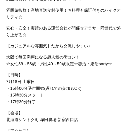
雰囲気抜群！産地直送食材使用！お料理も保証付きのハイクオ
リティ☆
安心・安全！実績のある運営会社が開催☆アラサー同世代で盛
り上がる☆
【カジュアルな雰囲気】だから交流しやすい♪
大阪で毎回満席になる超人気の街コン！
☆女性39～58歳・男性40～59歳限定☆恋活・婚活party☆
【日時】
7月18日 土曜日
・15時00分受付開始(遅れての参加もOK)
・15時30分スタート
・17時30分終了
【会場】
北海道シントク町 塚田農場 新宿西口店
【アクセス】