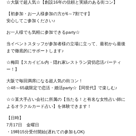
☆大阪で超人気☆【創設16年の信頼と実績のある街コン】
【初参加・お一人様参加の方が6～7割です】
安心してご参加ください♪
お一人様でも気軽に参加できるparty☆
当イベントスタッフが参加者様の立場に立って、最初から最後
まで徹底的にサポートします♪
☆梅田【スカイビル内・隠れ家レストラン貸切恋活パーティ
ー！】
大阪で毎回満席になる超人気の街コン！
☆48～65歳限定で恋活・婚活party☆【同世代】で楽しむ♪
☆☆某大手占い会社に所属の【当たる！と有名な女性占い師に
よるオラクルカード占い】を体験できます！
【日時】
7月17日 金曜日
・19時15分受付開始(遅れての参加もOK)