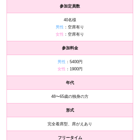
参加定員数
40名様
男性
：空席有り
女性
：空席有り
参加料金
男性
：5400円
女性
：1900円
年代
48〜65歳の独身の方
形式
完全着席型、席がえあり
フリータイム