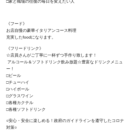
□家と職場の往復の毎日を変えたい人
《フード》
お店自慢の豪華イタリアンコース料理
充実したfoodになります。
《フリードリンク》
☆店員さんがご丁寧に一杯ずつ手作り致します！
アルコール＆ソフトドリンク飲み放題☆豊富なドリンクメニュ
ー！
□ビール
□チューハイ
□ハイボール
□グラスワイン
□各種カクテル
□各種ソフトドリンク
○安心・安全に楽しめる！政府のガイドラインを遵守したコロナ
対策○