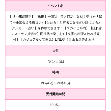
イベント名
【48～65歳限定】【梅田】全国誌・美人百花に取材を受けた大阪
で一番出会える街コン♪【当たる！と有名な女性占い師によるオ
ラクルカード占い】を体験できます！【スカイビル内】【隠れ家
レストラン貸切☆】同世代で楽しむ♪【充実お料理＆飲み放題
付】【カジュアルな雰囲気】LINE交換自由＆席替えあり！
日付
7月17日(金)
時間
19時45分〜21時45分
受付開始時間
19:15～