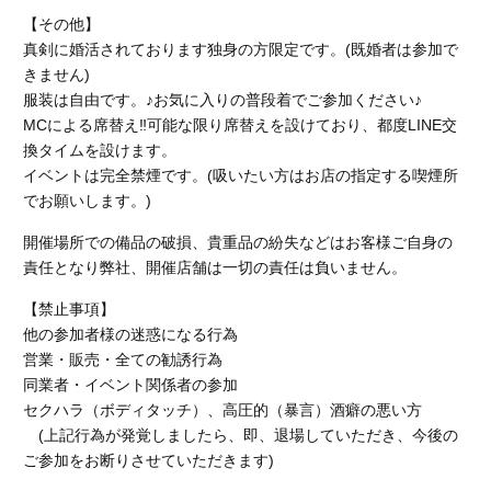
【その他】
真剣に婚活されております独身の方限定です。(既婚者は参加で
きません)
服装は自由です。♪お気に入りの普段着でご参加ください♪
MCによる席替え‼︎可能な限り席替えを設けており、都度LINE交
換タイムを設けます。
イベントは完全禁煙です。
(吸いたい方はお店の指定する喫煙所
でお願いします。)
開催場所での備品の破損、貴重品の紛失などはお客様ご自身の
責任となり弊社、開催店舗
は一切の責任は負いません。
【禁止事項】
他の参加者様の迷惑になる行為
営業・販売・全ての勧誘行為
同業者・イベント関係者の参加
セクハラ（ボディタッチ）、高圧的（暴言）酒癖の悪い方
(上記行為が発覚しましたら、即、退場していただき、今後の
ご参加をお断りさせていただきます)