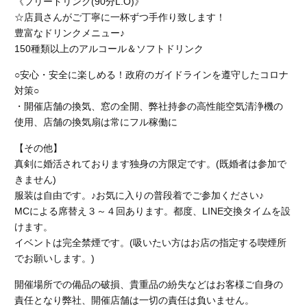
《フリードリンク(90分L.O)》
☆店員さんがご丁寧に一杯ずつ手作り致します！
豊富なドリンクメニュー♪
150種類以上のアルコール＆ソフトドリンク
○安心・安全に楽しめる！政府のガイドラインを遵守したコロナ
対策○
・開催店舗の換気、窓の全開、弊社持参の高性能空気清浄機の
使用、店舗の換気扇は常にフル稼働に
【その他】
真剣に婚活されております独身の方限定です。(既婚者は参加で
きません)
服装は自由です。♪お気に入りの普段着でご参加ください♪
MCによる席替え３～４回あります。都度、LINE交換タイムを設
けます。
イベントは完全禁煙です。(吸いたい方はお店の指定する喫煙所
でお願いします。)
開催場所での備品の破損、貴重品の紛失などはお客様ご自身の
責任となり弊社、開催店舗
は一切の責任は負いません。