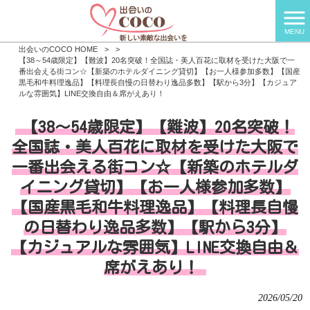
MENU
出会いのCOCO HOME
>
>
【38～54歳限定】【難波】20名突破！全国誌・美人百花に取材を受けた大阪で一
番出会える街コン☆【新築のホテルダイニング貸切】【お一人様参加多数】【国産
黒毛和牛料理逸品】【料理長自慢の日替わり逸品多数】【駅から3分】【カジュア
ルな雰囲気】LINE交換自由＆席がえあり！
【38～54歳限定】【難波】20名突破！
全国誌・美人百花に取材を受けた大阪で
一番出会える街コン☆【新築のホテルダ
イニング貸切】【お一人様参加多数】
【国産黒毛和牛料理逸品】【料理長自慢
の日替わり逸品多数】【駅から3分】
【カジュアルな雰囲気】LINE交換自由＆
席がえあり！
2026/05/20