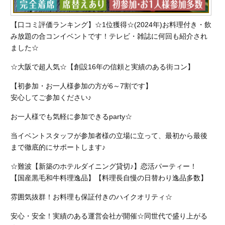
【口コミ評価ランキング】☆1位獲得☆(2024年)お料理付き・飲
み放題の合コンイベントです！テレビ・雑誌に何回も紹介され
ました☆
☆大阪で超人気☆【創設16年の信頼と実績のある街コン】
【初参加・お一人様参加の方が6～7割です】
安心してご参加ください♪
お一人様でも気軽に参加できるparty☆
当イベントスタッフが参加者様の立場に立って、最初から最後
まで徹底的にサポートします♪
☆難波【新築のホテルダイニング貸切♪】恋活パーティー！
【国産黒毛和牛料理逸品】【料理長自慢の日替わり逸品多数】
雰囲気抜群！お料理も保証付きのハイクオリティ☆
安心・安全！実績のある運営会社が開催☆同世代で盛り上がる