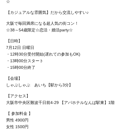
☆
【カジュアルな雰囲気】だから交流しやすい♪
大阪で毎回満席になる超人気の街コン！
☆38～54歳限定☆恋活・婚活party☆
【日時】
7月12日 日曜日
・12時30分受付開始(遅れての参加もOK)
・13時00分スタート
・15時00分終了
【会場】
しゃぶしゃぶ あいち【駅から3分】
【アクセス】
大阪市中央区難波千日前4-29 【アパホテルなんば駅東】1階
【 参加料金 】
男性 4900円
女性 1500円