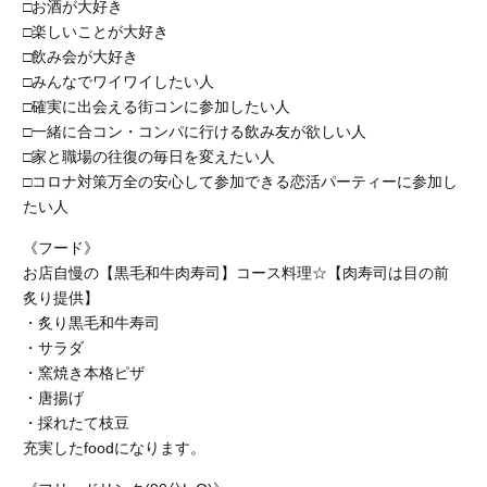
□お酒が大好き
□楽しいことが大好き
□飲み会が大好き
□みんなでワイワイしたい人
□確実に出会える街コンに参加したい人
□一緒に合コン・コンパに行ける飲み友が欲しい人
□家と職場の往復の毎日を変えたい人
□コロナ対策万全の安心して参加できる恋活パーティーに参加し
たい人
《フード》
お店自慢の【黒毛和牛肉寿司】コース料理☆【肉寿司は目の前
炙り提供】
・炙り黒毛和牛寿司
・サラダ
・窯焼き本格ピザ
・唐揚げ
・採れたて枝豆
充実したfoodになります。