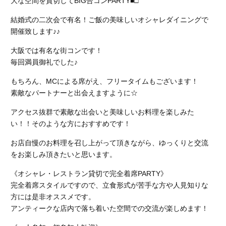
大な空間を貸切してBIG合コンPARTY■□
結婚式の二次会で有名！ご飯の美味しいオシャレダイニングで
開催致します♪♪
大阪では有名な街コンです！
毎回満員御礼でした♪
もちろん、MCによる席がえ、フリータイムもございます！
素敵なパートナーと出会えますように☆
アクセス抜群で素敵な出会いと美味しいお料理を楽しみた
い！！そのような方におすすめです！
お店自慢のお料理を召し上がって頂きながら、ゆっくりと交流
をお楽しみ頂きたいと思います。
《オシャレ・レストラン貸切で完全着席PARTY》
完全着席スタイルですので、立食形式が苦手な方や人見知りな
方には是非オススメです。
アンティークな店内で落ち着いた空間での交流が楽しめます！