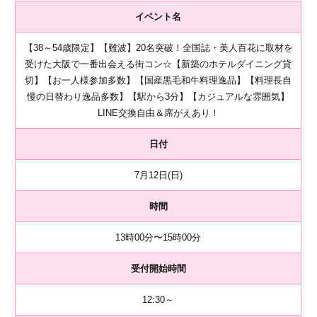
イベント名
【38～54歳限定】【難波】20名突破！全国誌・美人百花に取材を
受けた大阪で一番出会える街コン☆【新築のホテルダイニング貸
切】【お一人様参加多数】【国産黒毛和牛料理逸品】【料理長自
慢の日替わり逸品多数】【駅から3分】【カジュアルな雰囲気】
LINE交換自由＆席がえあり！
日付
7月12日(日)
時間
13時00分〜15時00分
受付開始時間
12:30～