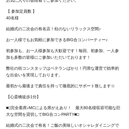
お気に入りの普段着でご参加ください。
【 参加定員数 】
40名様
結婚式の二次会の有名店！柱のないリラックス空間♪
お一人様でもお気軽に参加できるBIG合コンパーティー♪
初参加も、お一人様参加も大歓迎です！毎回、初参加、一人参
加も多数の皆様にご参加いただいております！
弊社の街コンスタッフはベテランばかり！円滑な運営で効率的
な出会いを実現しております。
最初から最後まで責任を持って徹底的にサポート致します☆
【心斎橋徒歩1分】
■□完全着席♪MCによる席がえあり！ 最大80名様収容可能な巨
大な空間を貸切してBIG合コンPARTY■□
結婚式の二次会で有名！ご飯の美味しいオシャレダイニングで