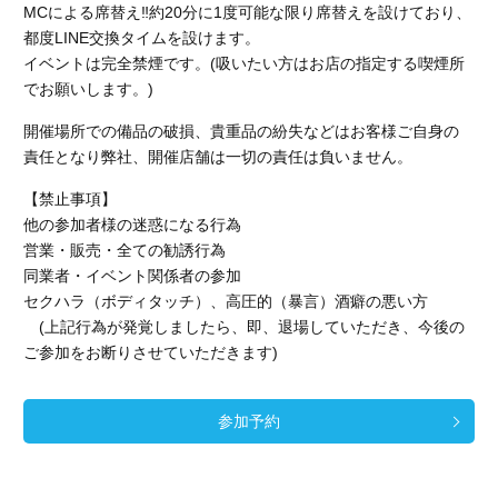
MCによる席替え‼︎約20分に1度可能な限り席替えを設けており、
都度LINE交換タイムを設けます。
イベントは完全禁煙です。(吸いたい方はお店の指定する喫煙所
でお願いします。)
開催場所での備品の破損、貴重品の紛失などはお客様ご自身の
責任となり弊社、開催店舗
は一切の責任は負いません。
【禁止事項】
他の参加者様の迷惑になる行為
営業・販売・全ての勧誘行為
同業者・イベント関係者の参加
セクハラ（ボディタッチ）、高圧的（暴言）酒癖の悪い方
(上記行為が発覚しましたら、即、退場していただき、今後の
ご参加をお断りさせていただきます)
参加予約