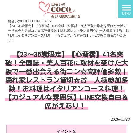
MENU
出会いのCOCO HOME
>
>
【23～35歳限定】【心斎橋】41名突破！全国誌・美人百花に取材を受けた大阪で
一番出会える街コン☆高評価多数！隠れ家レストラン貸切☆お一人様参加多数！お
料理はイタリアンコース料理！【カジュアルな雰囲気】LINE交換自由＆席がえあ
り！
【23～35歳限定】【心斎橋】41名突
破！全国誌・美人百花に取材を受けた大
阪で一番出会える街コン☆高評価多数！
隠れ家レストラン貸切☆お一人様参加多
数！お料理はイタリアンコース料理！
【カジュアルな雰囲気】LINE交換自由＆
席がえあり！
2026/05/20
イベント名