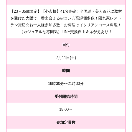
【23～35歳限定】【心斎橋】41名突破！全国誌・美人百花に取材
を受けた大阪で一番出会える街コン☆高評価多数！隠れ家レスト
ラン貸切☆お一人様参加多数！お料理はイタリアンコース料理！
【カジュアルな雰囲気】LINE交換自由＆席がえあり！
日付
7月11日(土)
時間
19時30分〜21時30分
受付開始時間
19:00～
参加定員数