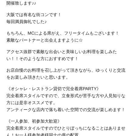
開催致します♪♪
大阪では有名な街コンです！
毎回満員御礼でした♪
もちろん、MCによる席がえ、フリータイムもございます！
素敵なパートナーと出会えますように☆
アクセス抜群で素敵な出会いと美味しいお料理を楽しみた
い！！そのような方におすすめです！
お店自慢のお料理を召し上がって頂きながら、ゆっくりと交流
をお楽しみ頂きたいと思います。
《オシャレ・レストラン貸切で完全着席PARTY》
完全着席スタイルですので、立食形式が苦手な方や人見知りな
方には是非オススメです。
アンティークな店内で落ち着いた空間での交流が楽しめます！
《一人参加、初参加大歓迎》
完全着席スタイルですのでひとりぼっちになることはありませ
ん！お一人様参加者様同士の席の配置。