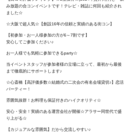
み放題の合コンイベントです！テレビ・雑誌に何回も紹介され
ました☆
☆大阪で超人気☆【創設16年の信頼と実績のある街コン】
【初参加・お一人様参加の方が6～7割です】
安心してご参加ください♪
お一人様でも気軽に参加できるparty☆
当イベントスタッフが参加者様の立場に立って、最初から最後
まで徹底的にサポートします♪
☆心斎橋【高評価多数☆結婚式の二次会の有名会場貸切♪】恋活
パーティー！
雰囲気抜群！お料理も保証付きのハイクオリティ☆
安心・安全！実績のある運営会社が開催☆アラサー同世代で盛
り上がる☆
【カジュアルな雰囲気】だから交流しやすい♪