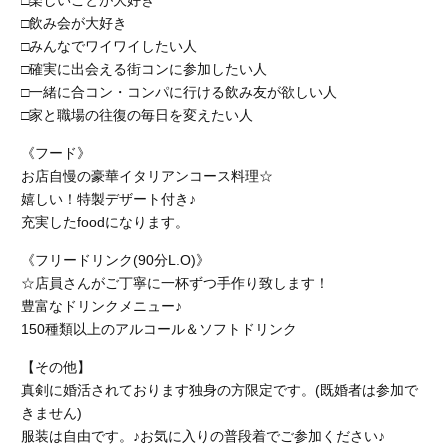
□楽しいことが大好き
□飲み会が大好き
□みんなでワイワイしたい人
□確実に出会える街コンに参加したい人
□一緒に合コン・コンパに行ける飲み友が欲しい人
□家と職場の往復の毎日を変えたい人
《フード》
お店自慢の豪華イタリアンコース料理☆
嬉しい！特製デザート付き♪
充実したfoodになります。
《フリードリンク(90分L.O)》
☆店員さんがご丁寧に一杯ずつ手作り致します！
豊富なドリンクメニュー♪
150種類以上のアルコール＆ソフトドリンク
【その他】
真剣に婚活されております独身の方限定です。(既婚者は参加で
きません)
服装は自由です。♪お気に入りの普段着でご参加ください♪