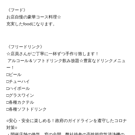
《フード》
お店自慢の豪華コース料理☆
充実したfoodになります。
《フリードリンク》
☆店員さんがご丁寧に一杯ずつ手作り致します！
アルコール＆ソフトドリンク飲み放題☆豊富なドリンクメニュ
ー！
□ビール
□チューハイ
□ハイボール
□グラスワイン
□各種カクテル
□各種ソフトドリンク
○安心・安全に楽しめる！政府のガイドラインを遵守したコロナ
対策○
・開催店舗の換気、窓の全開、弊社持参の高性能空気清浄機の