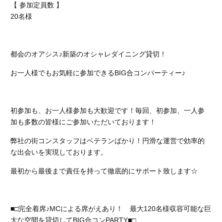
【 参加定員数 】
20名様
都会のオアシス♪新築のオシャレダイニング貸切！
お一人様でもお気軽に参加できるBIG合コンパーティー♪
初参加も、お一人様参加も大歓迎です！
毎回、初参加、一人参
加も多数の皆様にご参加いただいております！
弊社の街コンスタッフはベテランばかり！円滑な運営で効率的
な出会いを実現しております。
最初から最後まで責任を持って徹底的にサポート致します☆
■□完全着席♪MCによる席がえあり！ 最大120名様収容可能な巨
大な空間を貸切してBIG合コンPARTY■□