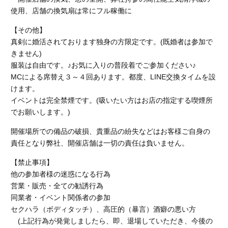
使用、店舗の換気扇は常にフル稼働に
【その他】
真剣に婚活されております独身の方限定です。(既婚者は参加で
きません)
服装は自由です。♪お気に入りの普段着でご参加ください♪
MCによる席替え３～４回あります。都度、LINE交換タイムを設
けます。
イベントは完全禁煙です。
(吸いたい方はお店の指定する喫煙所
でお願いします。)
開催場所での備品の破損、貴重品の紛失などはお客様ご自身の
責任となり弊社、開催店舗
は一切の責任は負いません。
【禁止事項】
他の参加者様の迷惑になる行為
営業・販売・全ての勧誘行為
同業者・イベント関係者の参加
セクハラ（ボディタッチ）、高圧的（暴言）酒癖の悪い方
(上記行為が発覚しましたら、即、退場していただき、今後の