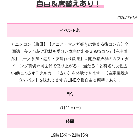
自由＆席替えあり！
2026/05/19
イベント名
アニメコン【梅田】【アニメ・マンガ好きの集まる街コン☆】全
国誌・美人百花に取材を受けた本当に出会える街コン♪【完全着
席】【一人参加・恋活・友達作り歓迎】☆開放感抜群のカフェダ
イニング貸切☆同世代で盛り上がる♪【当たる！と有名な女性占
い師によるオラクルカード占い】を体験できます！【自家製焼き
立てパン】を味わえます☆LINE交換自由＆席替えあり！
日付
7月11日(土)
時間
19時15分〜21時15分