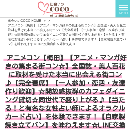
MENU
出会いのCOCO HOME
>
>
アニメコン【梅田】【アニメ・マンガ好きの集まる街コン☆】全国誌・美人百花に
取材を受けた本当に出会える街コン♪【完全着席】【一人参加・恋活・友達作り歓
迎】☆開放感抜群のカフェダイニング貸切☆同世代で盛り上がる♪【当たる！と有
名な女性占い師によるオラクルカード占い】を体験できます！【自家製焼き立てパ
ン】を味わえます☆LINE交換自由＆席替えあり！
アニメコン【梅田】【アニメ・マンガ好
きの集まる街コン☆】全国誌・美人百花
に取材を受けた本当に出会える街コン
♪【完全着席】【一人参加・恋活・友達
作り歓迎】☆開放感抜群のカフェダイニ
ング貸切☆同世代で盛り上がる♪【当た
る！と有名な女性占い師によるオラクル
カード占い】を体験できます！【自家製
焼き立てパン】を味わえます☆LINE交換