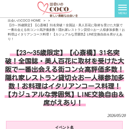
MENU
出会いのCOCO HOME
>
>
【23～35歳限定】【心斎橋】31名突破！全国誌・美人百花に取材を受けた大阪で
一番出会える街コン☆高評価多数！隠れ家レストラン貸切☆お一人様参加多数！お
料理はイタリアンコース料理！【カジュアルな雰囲気】LINE交換自由＆席がえあ
り！
【23～35歳限定】【心斎橋】31名突
破！全国誌・美人百花に取材を受けた大
阪で一番出会える街コン☆高評価多数！
隠れ家レストラン貸切☆お一人様参加多
数！お料理はイタリアンコース料理！
【カジュアルな雰囲気】LINE交換自由＆
席がえあり！
2026/05/20
イベント名