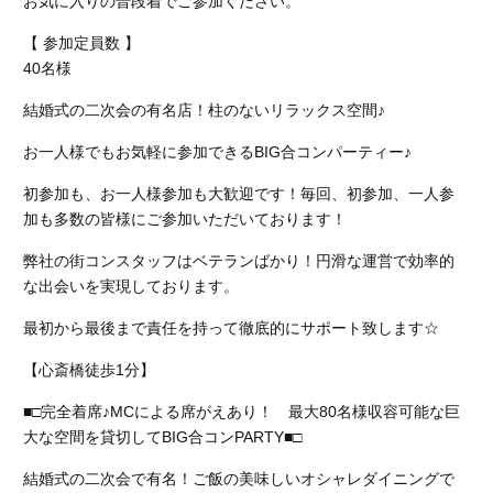
お気に入りの普段着でご参加ください。
【 参加定員数 】
40名様
結婚式の二次会の有名店！柱のないリラックス空間♪
お一人様でもお気軽に参加できるBIG合コンパーティー♪
初参加も、お一人様参加も大歓迎です！毎回、初参加、一人参
加も多数の皆様にご参加いただいております！
弊社の街コンスタッフはベテランばかり！円滑な運営で効率的
な出会いを実現しております。
最初から最後まで責任を持って徹底的にサポート致します☆
【心斎橋徒歩1分】
■□完全着席♪MCによる席がえあり！ 最大80名様収容可能な巨
大な空間を貸切してBIG合コンPARTY■□
結婚式の二次会で有名！ご飯の美味しいオシャレダイニングで