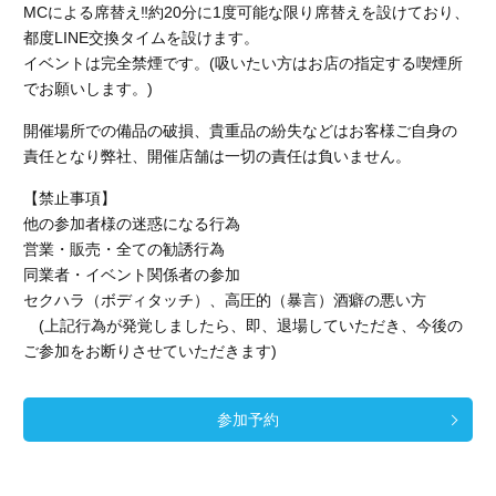
MCによる席替え‼︎約20分に1度可能な限り席替えを設けており、
都度LINE交換タイムを設けます。
イベントは完全禁煙です。(吸いたい方はお店の指定する喫煙所
でお願いします。)
開催場所での備品の破損、貴重品の紛失などはお客様ご自身の
責任となり弊社、開催店舗
は一切の責任は負いません。
【禁止事項】
他の参加者様の迷惑になる行為
営業・販売・全ての勧誘行為
同業者・イベント関係者の参加
セクハラ（ボディタッチ）、高圧的（暴言）酒癖の悪い方
(上記行為が発覚しましたら、即、退場していただき、今後の
ご参加をお断りさせていただきます)
参加予約