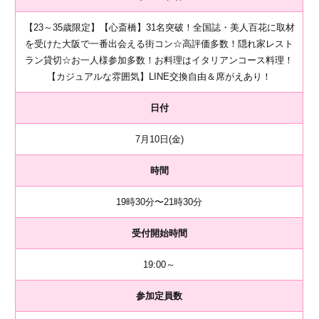
【23～35歳限定】【心斎橋】31名突破！全国誌・美人百花に取材
を受けた大阪で一番出会える街コン☆高評価多数！隠れ家レスト
ラン貸切☆お一人様参加多数！お料理はイタリアンコース料理！
【カジュアルな雰囲気】LINE交換自由＆席がえあり！
日付
7月10日(金)
時間
19時30分〜21時30分
受付開始時間
19:00～
参加定員数