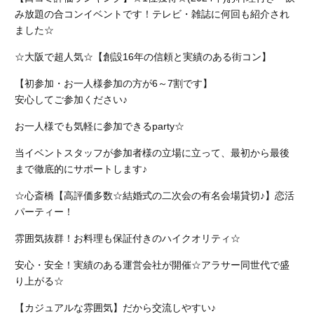
み放題の合コンイベントです！テレビ・雑誌に何回も紹介され
ました☆
☆大阪で超人気☆【創設16年の信頼と実績のある街コン】
【初参加・お一人様参加の方が6～7割です】
安心してご参加ください♪
お一人様でも気軽に参加できるparty☆
当イベントスタッフが参加者様の立場に立って、最初から最後
まで徹底的にサポートします♪
☆心斎橋【高評価多数☆結婚式の二次会の有名会場貸切♪】恋活
パーティー！
雰囲気抜群！お料理も保証付きのハイクオリティ☆
安心・安全！実績のある運営会社が開催☆アラサー同世代で盛
り上がる☆
【カジュアルな雰囲気】だから交流しやすい♪