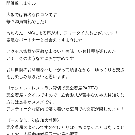
開催致します♪♪
大阪では有名な街コンです！
毎回満員御礼でした♪
もちろん、MCによる席がえ、フリータイムもございます！
素敵なパートナーと出会えますように☆
アクセス抜群で素敵な出会いと美味しいお料理を楽しみた
い！！そのような方におすすめです！
お店自慢のお料理を召し上がって頂きながら、ゆっくりと交流
をお楽しみ頂きたいと思います。
《オシャレ・レストラン貸切で完全着席PARTY》
完全着席スタイルですので、立食形式が苦手な方や人見知りな
方には是非オススメです。
アンティークな店内で落ち着いた空間での交流が楽しめます！
《一人参加、初参加大歓迎》
完全着席スタイルですのでひとりぼっちになることはありませ
ん！お一人様参加者様同士の席の配置。