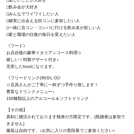
□楽しいことが大好き
□飲み会が大好き
□みんなでワイワイしたい人
□確実に出会える街コンに参加したい人
□一緒に合コン・コンパに行ける飲み友が欲しい人
□家と職場の往復の毎日を変えたい人
《フード》
お店自慢の豪華イタリアンコース料理☆
嬉しい！特製デザート付き♪
充実したfoodになります。
《フリードリンク(90分L.O)》
☆店員さんがご丁寧に一杯ずつ手作り致します！
豊富なドリンクメニュー♪
150種類以上のアルコール＆ソフトドリンク
【その他】
真剣に婚活されております独身の方限定です。(既婚者は参加で
きません)
服装は自由です。♪お気に入りの普段着でご参加ください♪