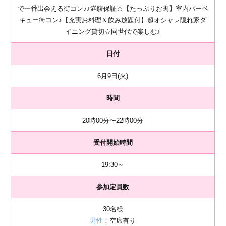
で一番出会える街コン♪♪満腹保証☆【たっぷりお肉】室内バーベ
キュー街コン♪【充実お料理＆飲み放題付】超オシャレ隠れ家ダ
イニング貸切☆同世代で楽しむ♪
日付
6月9日(火)
時間
20時00分〜22時00分
受付開始時間
19:30～
参加定員数
30名様
男性
：空席有り