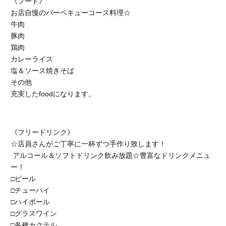
《フード》
お店自慢のバーベキューコース料理☆
牛肉
豚肉
鶏肉
カレーライス
塩＆ソース焼きそば
その他
充実したfoodになります。
《フリードリンク》
☆店員さんがご丁寧に一杯ずつ手作り致します！
アルコール＆ソフトドリンク飲み放題☆豊富なドリンクメニュ
ー！
□ビール
□チューハイ
□ハイボール
□グラスワイン
□各種カクテル