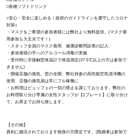
□各種ソフトドリンク
○安心・安全に楽しめる！政府のガイドラインを遵守したコロナ
対策○
・マスクをご希望の参加者様には弊社より無料提供。
(マスク着
用参加も大丈夫です！)
・スタッフ全員のマスク着用、健康診断問診票の記入
・参加者様の手へのアルコール消毒の実施
・受付時に非接触型体温計で体温測定
(37.5℃以上の方は参加で
きません)
・開催店舗の換気、窓の全開、弊社持参の高性能空気清浄機の
使用、店舗の換気扇は常にフル稼働に
・お料理はビュッフェの一切の禁止を講じております。弊社の
お料理取り分け専属の女性スタッフが【1プレート】に取り分け
て、お席までお持ち致します。
【その他】
真剣に婚活されております独身の方限定です。(既婚者は参加で