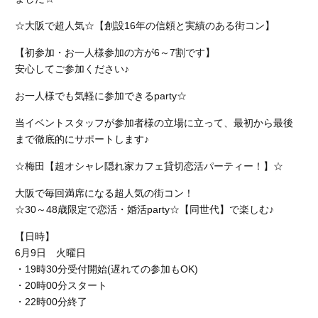
☆大阪で超人気☆【創設16年の信頼と実績のある街コン】
【初参加・お一人様参加の方が6～7割です】
安心してご参加ください♪
お一人様でも気軽に参加できるparty☆
当イベントスタッフが参加者様の立場に立って、最初から最後
まで徹底的にサポートします♪
☆梅田【超オシャレ隠れ家カフェ貸切恋活パーティー！】☆
大阪で毎回満席になる超人気の街コン！
☆30～48歳限定で恋活・婚活party☆【同世代】で楽しむ♪
【日時】
6月9日 火曜日
・19時30分受付開始(遅れての参加もOK)
・20時00分スタート
・22時00分終了