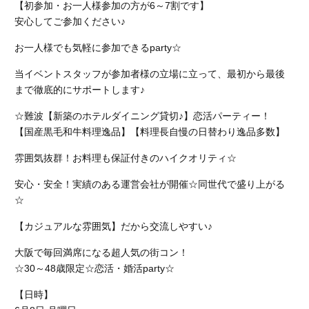
【初参加・お一人様参加の方が6～7割です】
安心してご参加ください♪
お一人様でも気軽に参加できるparty☆
当イベントスタッフが参加者様の立場に立って、最初から最後
まで徹底的にサポートします♪
☆難波【新築のホテルダイニング貸切♪】恋活パーティー！
【国産黒毛和牛料理逸品】【料理長自慢の日替わり逸品多数】
雰囲気抜群！お料理も保証付きのハイクオリティ☆
安心・安全！実績のある運営会社が開催☆同世代で盛り上がる
☆
【カジュアルな雰囲気】だから交流しやすい♪
大阪で毎回満席になる超人気の街コン！
☆30～48歳限定☆恋活・婚活party☆
【日時】