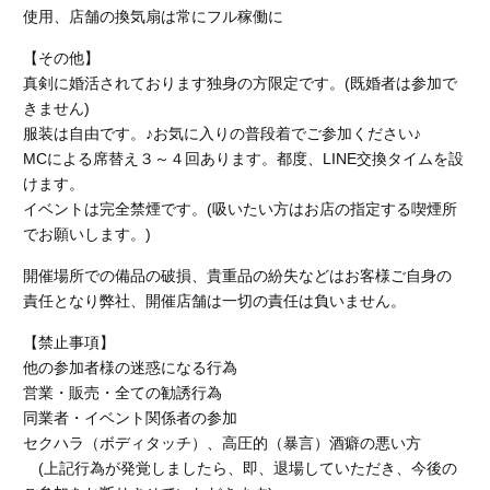
使用、店舗の換気扇は常にフル稼働に
【その他】
真剣に婚活されております独身の方限定です。(既婚者は参加で
きません)
服装は自由です。♪お気に入りの普段着でご参加ください♪
MCによる席替え３～４回あります。都度、LINE交換タイムを設
けます。
イベントは完全禁煙です。(吸いたい方はお店の指定する喫煙所
でお願いします。)
開催場所での備品の破損、貴重品の紛失などはお客様ご自身の
責任となり弊社、開催店舗
は一切の責任は負いません。
【禁止事項】
他の参加者様の迷惑になる行為
営業・販売・全ての勧誘行為
同業者・イベント関係者の参加
セクハラ（ボディタッチ）、高圧的（暴言）酒癖の悪い方
(上記行為が発覚しましたら、即、退場していただき、今後の