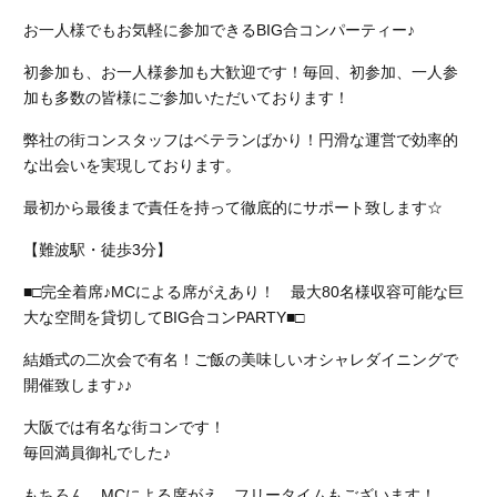
お一人様でもお気軽に参加できるBIG合コンパーティー♪
初参加も、お一人様参加も大歓迎です！毎回、初参加、一人参
加も多数の皆様にご参加いただいております！
弊社の街コンスタッフはベテランばかり！円滑な運営で効率的
な出会いを実現しております。
最初から最後まで責任を持って徹底的にサポート致します☆
【難波駅・徒歩3分】
■□完全着席♪MCによる席がえあり！ 最大80名様収容可能な巨
大な空間を貸切してBIG合コンPARTY■□
結婚式の二次会で有名！ご飯の美味しいオシャレダイニングで
開催致します♪♪
大阪では有名な街コンです！
毎回満員御礼でした♪
もちろん、MCによる席がえ、フリータイムもございます！