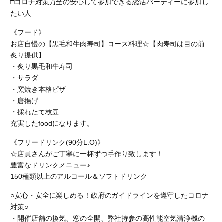
□コロナ対策万全の安心して参加できる恋活パーティーに参加し
たい人
《フード》
お店自慢の【黒毛和牛肉寿司】コース料理☆【肉寿司は目の前
炙り提供】
・炙り黒毛和牛寿司
・サラダ
・窯焼き本格ピザ
・唐揚げ
・採れたて枝豆
充実したfoodになります。
《フリードリンク(90分L.O)》
☆店員さんがご丁寧に一杯ずつ手作り致します！
豊富なドリンクメニュー♪
150種類以上のアルコール＆ソフトドリンク
○安心・安全に楽しめる！政府のガイドラインを遵守したコロナ
対策○
・開催店舗の換気、窓の全開、弊社持参の高性能空気清浄機の