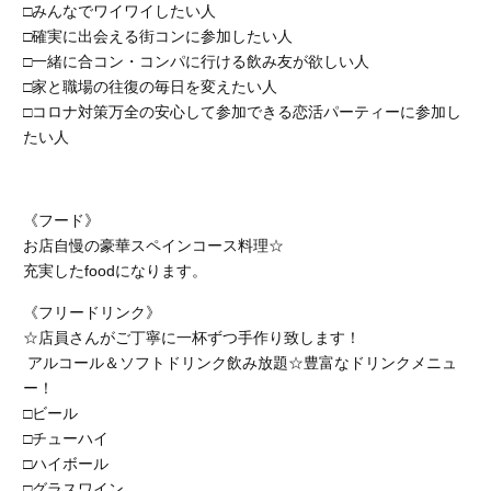
□みんなでワイワイしたい人
□確実に出会える街コンに参加したい人
□一緒に合コン・コンパに行ける飲み友が欲しい人
□家と職場の往復の毎日を変えたい人
□コロナ対策万全の安心して参加できる恋活パーティーに参加し
たい人
《フード》
お店自慢の豪華スペインコース料理☆
充実したfoodになります。
《フリードリンク》
☆店員さんがご丁寧に一杯ずつ手作り致します！
アルコール＆ソフトドリンク飲み放題☆豊富なドリンクメニュ
ー！
□ビール
□チューハイ
□ハイボール
□グラスワイン