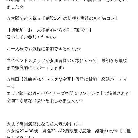
ました☆
☆大阪で超人気☆【創設16年の信頼と実績のある街コン】
【初参加・お一人様参加の方が6～7割です】
安心してご参加ください♪
お一人様でも気軽に参加できるparty☆
当イベントスタッフが参加者様の立場に立って、最初から最後
まで徹底的にサポートします♪
☆梅田【洗練されたシックな空間】優雅に貸切！恋活パーティ
ー☆
エリア随一のVIPデザイナーズ空間☆
ワンランク上の洗練された
空間で素敵な出会いを楽しみませんか？
大阪で毎回満席になる超人気の街コン！
☆女性20～38歳・男性23～42歳限定で恋活・婚活party☆【同世