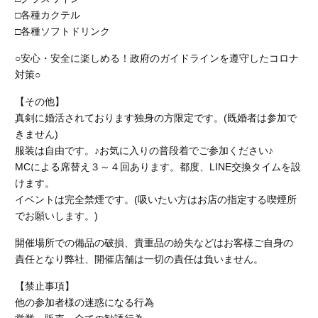
□各種カクテル
□各種ソフトドリンク
○安心・安全に楽しめる！政府のガイドラインを遵守したコロナ
対策○
【その他】
真剣に婚活されております独身の方限定です。(既婚者は参加で
きません)
服装は自由です。♪お気に入りの普段着でご参加ください♪
MCによる席替え３～４回あります。都度、LINE交換タイムを設
けます。
イベントは完全禁煙です。
(吸いたい方はお店の指定する喫煙所
でお願いします。)
開催場所での備品の破損、貴重品の紛失などはお客様ご自身の
責任となり弊社、開催店舗
は一切の責任は負いません。
【禁止事項】
他の参加者様の迷惑になる行為