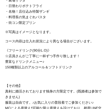
・農場サラダ
・日替わりポテトフライ
・名物！店仕込み特製ザンギ
・料理長の気まぐれパスタ
・街コン限定プリン
※写真はイメージとなります。
コース内容は仕入れ状況により異なる場合がございます。
《フリードリンク(90分L.O)》
☆店員さんがご丁寧に一杯ずつ手作り致します！
豊富なドリンクメニュー♪
150種類以上のアルコール＆ソフトドリンク
【その他】
真剣に婚活されております独身の方限定です。(既婚者は参加で
きません)
服装は自由です。♪お気に入りの普段着でご参加ください♪
MCによる席替え‼︎可能な限り席替えを設けており、都度LINE交