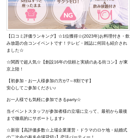
【口コミ評価ランキング】☆1位獲得☆(2023年)お料理付き・飲
み放題の合コンイベントです！テレビ・雑誌に何回も紹介され
ました☆
☆関西で超人気☆【創設16年の信頼と実績のある街コン】が東
京上陸！
【初参加・お一人様参加の方が7～8割です】
安心してご参加ください♪
お一人様でも気軽に参加できるparty☆
当イベントスタッフが参加者様の立場に立って、最初から最後
まで徹底的にサポートします♪
☆新宿【高評価多数☆上場企業運営・ドラマのロケ地・結婚式
の二次会の有名会場貸切♪】恋活パーティー！