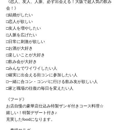
《恋人、友人、人脈、必ず出会える！大阪で超人気の飲み
会！》
□結婚がしたい
□恋人が欲しい
□友人を増やしたい
□人脈を広げたい
□日常に刺激が欲しい
□お酒が大好き
□楽しいことが大好き
□飲み会が大好き
□みんなでワイワイしたい人
□確実に出会える街コンに参加したい人
□一緒に合コン・コンパに行ける飲み友が欲しい人
□家と職場の往復の毎日を変えたい人
《フード》
お店自慢の豪華店仕込み特製ザンギ付きコース料理☆
嬉しい！特製デザート付き♪
充実したfoodになります。