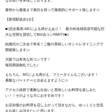
な出会いを実現しております。
最初から最後まで責任を持って徹底的にサポート致します☆
【新宿駅徒歩1分】
■□完全着席♪MCによる席がえあり！ 最大80名様収容可能な巨
大な空間を貸切してBIG合コンPARTY■□
結婚式の二次会で有名！ご飯の美味しいオシャレダイニングで
開催致します♪♪
大阪では有名な街コンです！
毎回満員御礼でした♪
もちろん、MCによる席がえ、フリータイムもございます！
素敵なパートナーと出会えますように☆
アクセス抜群で素敵な出会いと美味しいお料理を楽しみた
い！！そのような方におすすめです！
お店自慢のお料理を召し上がって頂きながら、ゆっくりと交流
をお楽しみ頂きたいと思います。