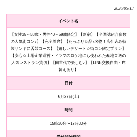
2026/05/13
イベント名
【女性39～58歳・男性40～59歳限定】【新宿】【全国誌紹介多数
の人気街コン♪】【完全着席】【たっぷり５品♪名物！店仕込み特
製ザンギに舌鼓コース】【嬉しいデザート☆街コン限定プリン】
【安心☆上場企業運営・ドラマのロケ地にも使われた産地直送の
人気レストラン貸切】【同世代で楽しむ♪】【LINE交換自由・席
替えあり】
日付
6月27日(土)
時間
15時30分〜17時30分
受付開始時間