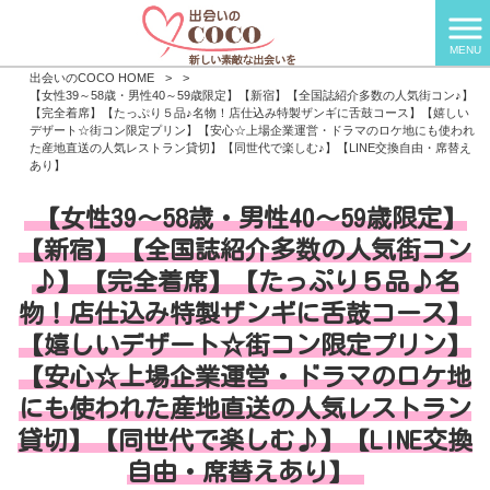
MENU
出会いのCOCO HOME
>
>
【女性39～58歳・男性40～59歳限定】【新宿】【全国誌紹介多数の人気街コン♪】
【完全着席】【たっぷり５品♪名物！店仕込み特製ザンギに舌鼓コース】【嬉しい
デザート☆街コン限定プリン】【安心☆上場企業運営・ドラマのロケ地にも使われ
た産地直送の人気レストラン貸切】【同世代で楽しむ♪】【LINE交換自由・席替え
あり】
【女性39～58歳・男性40～59歳限定】
【新宿】【全国誌紹介多数の人気街コン
♪】【完全着席】【たっぷり５品♪名
物！店仕込み特製ザンギに舌鼓コース】
【嬉しいデザート☆街コン限定プリン】
【安心☆上場企業運営・ドラマのロケ地
にも使われた産地直送の人気レストラン
貸切】【同世代で楽しむ♪】【LINE交換
自由・席替えあり】