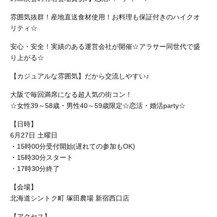
雰囲気抜群！産地直送食材使用！お料理も保証付きのハイクオ
リティ☆
安心・安全！実績のある運営会社が開催☆アラサー同世代で盛
り上がる☆
【カジュアルな雰囲気】だから交流しやすい♪
大阪で毎回満席になる超人気の街コン！
☆女性39～58歳・男性40～59歳限定☆恋活・婚活party☆
【日時】
6月27日 土曜日
・15時00分受付開始(遅れての参加もOK)
・15時30分スタート
・17時30分終了
【会場】
北海道シントク町 塚田農場 新宿西口店
【アクセス】