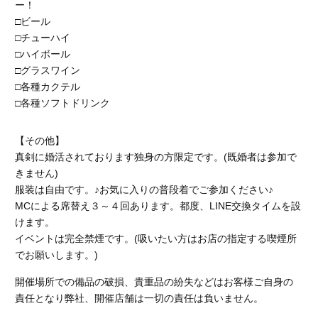
ー！
□ビール
□チューハイ
□ハイボール
□グラスワイン
□各種カクテル
□各種ソフトドリンク
【その他】
真剣に婚活されております独身の方限定です。(既婚者は参加で
きません)
服装は自由です。♪お気に入りの普段着でご参加ください♪
MCによる席替え３～４回あります。都度、LINE交換タイムを設
けます。
イベントは完全禁煙です。
(吸いたい方はお店の指定する喫煙所
でお願いします。)
開催場所での備品の破損、貴重品の紛失などはお客様ご自身の
責任となり弊社、開催店舗
は一切の責任は負いません。