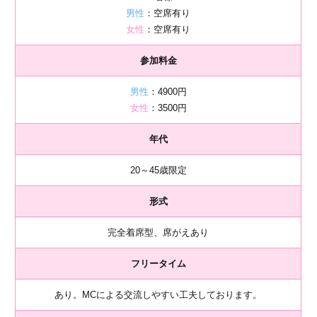
男性
：空席有り
女性
：空席有り
参加料金
男性
：4900円
女性
：3500円
年代
20～45歳限定
形式
完全着席型、席がえあり
フリータイム
あり。MCによる交流しやすい工夫しております。