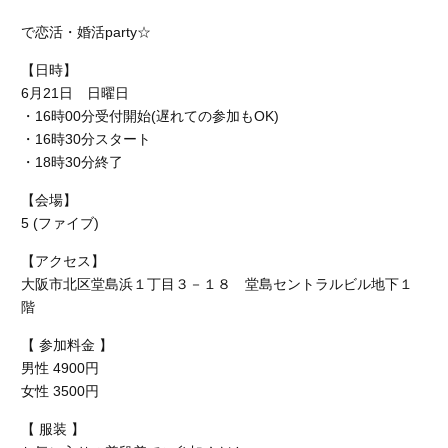
で恋活・婚活party☆
【日時】
6月21日 日曜日
・16時00分受付開始(遅れての参加もOK)
・16時30分スタート
・18時30分終了
【会場】
5 (ファイブ)
【アクセス】
大阪市北区堂島浜１丁目３－１８ 堂島セントラルビル地下１
階
【 参加料金 】
男性 4900円
女性 3500円
【 服装 】