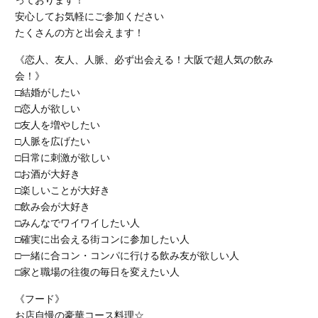
っております！
安心してお気軽にご参加ください
たくさんの方と出会えます！
《恋人、友人、人脈、必ず出会える！大阪で超人気の飲み
会！》
□結婚がしたい
□恋人が欲しい
□友人を増やしたい
□人脈を広げたい
□日常に刺激が欲しい
□お酒が大好き
□楽しいことが大好き
□飲み会が大好き
□みんなでワイワイしたい人
□確実に出会える街コンに参加したい人
□一緒に合コン・コンパに行ける飲み友が欲しい人
□家と職場の往復の毎日を変えたい人
《フード》
お店自慢の豪華コース料理☆