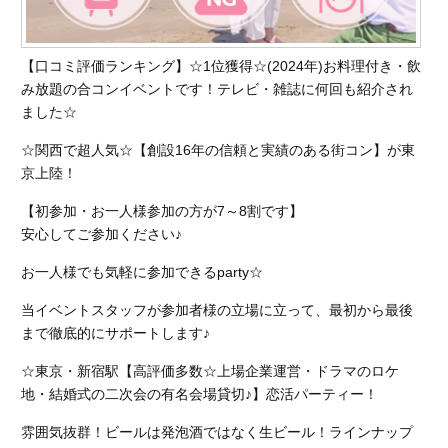
【口コミ評価ランキング】☆1位獲得☆(2024年)お料理付き・飲
み放題の合コンイベントです！テレビ・雑誌に何回も紹介され
ました☆
☆関西で超人気☆【創設16年の信頼と実績のある街コン】が東
京上陸！
【初参加・お一人様参加の方が7～8割です】
安心してご参加ください♪
お一人様でも気軽に参加できるparty☆
当イベントスタッフが参加者様の立場に立って、最初から最後
まで徹底的にサポートします♪
☆東京・新宿駅【高評価多数☆上場企業運営・ドラマのロケ
地・結婚式の二次会の有名会場貸切♪】恋活パーティー！
雰囲気抜群！ビールは発泡酒ではなく生ビール！ラインナップ