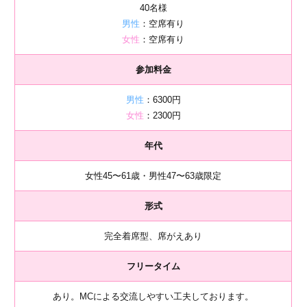
40名様
男性
：空席有り
女性
：空席有り
参加料金
男性
：6300円
女性
：2300円
年代
女性45〜61歳・男性47〜63歳限定
形式
完全着席型、席がえあり
フリータイム
あり。MCによる交流しやすい工夫しております。