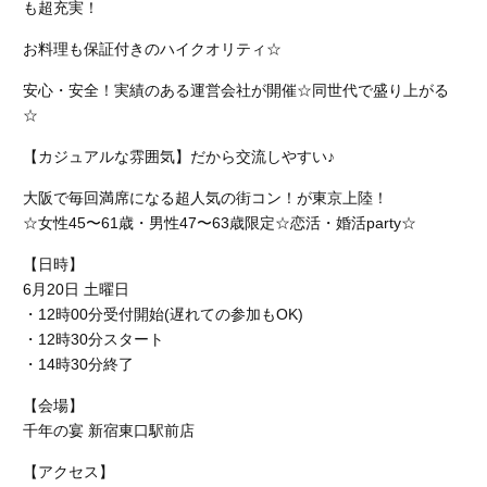
も超充実！
お料理も保証付きのハイクオリティ☆
安心・安全！実績のある運営会社が開催☆同世代で盛り上がる
☆
【カジュアルな雰囲気】だから交流しやすい♪
大阪で毎回満席になる超人気の街コン！が東京上陸！
☆女性45〜61歳・男性47〜63歳限定☆恋活・婚活party☆
【日時】
6月20日 土曜日
・12時00分受付開始(遅れての参加もOK)
・12時30分スタート
・14時30分終了
【会場】
千年の宴 新宿東口駅前店
【アクセス】