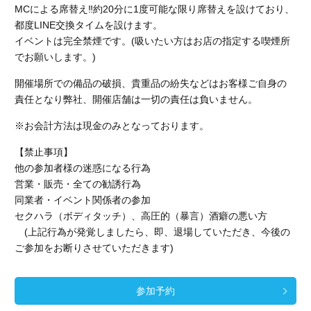
MCによる席替え‼︎約20分に1度可能な限り席替えを設けており、
都度LINE交換タイムを設けます。
イベントは完全禁煙です。(吸いたい方はお店の指定する喫煙所
でお願いします。)
開催場所での備品の破損、貴重品の紛失などはお客様ご自身の
責任となり弊社、開催店舗
は一切の責任は負いません。
※お会計方法は現金のみとなっております。
【禁止事項】
他の参加者様の迷惑になる行為
営業・販売・全ての勧誘行為
同業者・イベント関係者の参加
セクハラ（ボディタッチ）、高圧的（暴言）酒癖の悪い方
(上記行為が発覚しましたら、即、退場していただき、今後の
ご参加をお断りさせていただきます)
参加予約