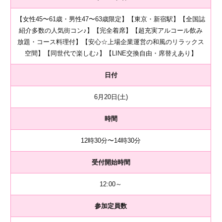
【女性45〜61歳・男性47〜63歳限定】【東京・新宿駅】【全国誌
紹介多数の人気街コン♪】【完全着席】【超充実アルコール飲み
放題・コース料理付】【安心☆上場企業運営の和風のリラックス
空間】【同世代で楽しむ♪】【LINE交換自由・席替えあり】
日付
6月20日(土)
時間
12時30分〜14時30分
受付開始時間
12:00～
参加定員数