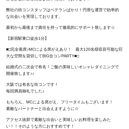
弊社の街コンスタッフはベテランばかり！円滑な運営で効率的
な出会いを実現しております。
最初から最後まで責任を持って徹底的にサポート致します☆
【新宿駅東口徒歩1分】
■□完全着席♪MCによる席がえあり！ 最大120名様収容可能な巨
大な空間を貸切してBIG合コンPARTY■□
結婚式の二次会で有名！ご飯の美味しいオシャレダイニングで
開催致します♪♪
大阪では有名な街コンです！
毎回満員御礼でした♪
もちろん、MCによる席がえ、フリータイムもございます！
素敵なパートナーと出会えますように☆
アクセス抜群で素敵な出会いと美味しいお料理を楽しみた
い！！そのような方におすすめです！