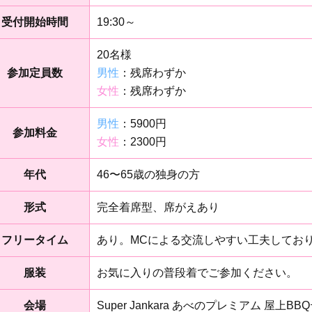
受付開始時間
19:30～
20名様
参加定員数
男性
：残席わずか
女性
：残席わずか
男性
：5900円
参加料金
女性
：2300円
年代
46〜65歳の独身の方
形式
完全着席型、席がえあり
フリータイム
あり。MCによる交流しやすい工夫してお
服装
お気に入りの普段着でご参加ください。
会場
Super Jankara あべのプレミアム 屋上BB