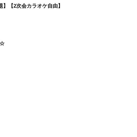
題】【2次会カラオケ自由】
☆