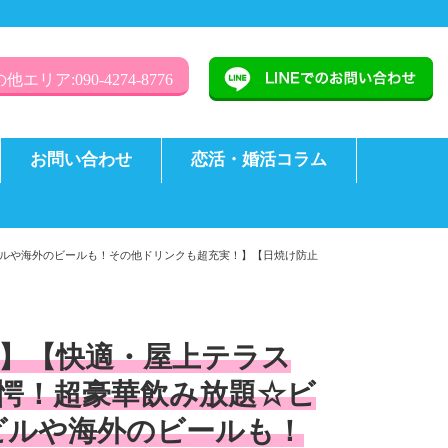
他エリア:090-4274-8776
お問い合わせ
恋活・婚活コラム
ビルや海外のビールも！その他ドリンクも超充実！】【日焼け防止
寺】【快適・屋上テラス
驚愕！超豪華飲み放題☆ビ
ビルや海外のビールも！