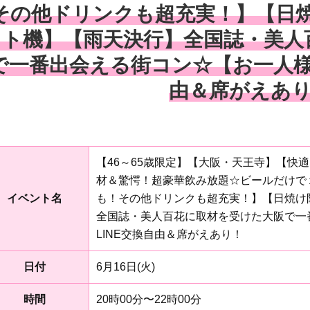
その他ドリンクも超充実！】【日
スト機】【雨天決行】全国誌・美人
で一番出会える街コン☆【お一人様
由＆席がえあ
【46～65歳限定】【大阪・天王寺】【快
材＆驚愕！超豪華飲み放題☆ビールだけで
イベント名
も！その他ドリンクも超充実！】【日焼け
全国誌・美人百花に取材を受けた大阪で一
LINE交換自由＆席がえあり！
日付
6月16日(火)
時間
20時00分〜22時00分