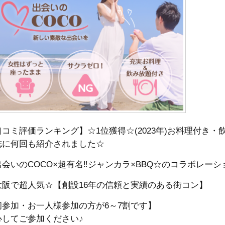
口コミ評価ランキング】☆1位獲得☆(2023年)お料理付き
誌に何回も紹介されました☆
会いのCOCO×超有名‼︎ジャンカラ×BBQ☆のコラボレーショ
大阪で超人気☆【創設16年の信頼と実績のある街コン】
初参加・お一人様参加の方が6～7割です】
心してご参加ください♪