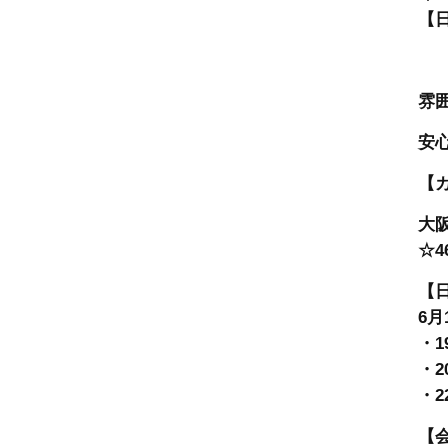
【
雰
安
【
大
☆4
【
6月
・1
・2
・2
【