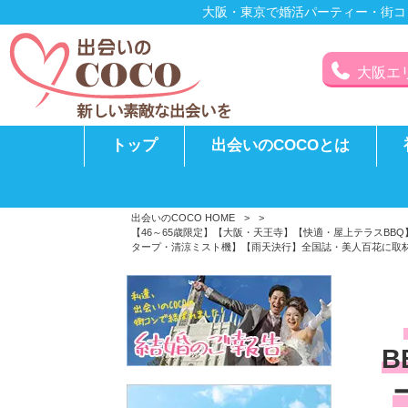
大阪・東京で婚活パーティー・街コ
大阪エリア
トップ
出会いのCOCOとは
出会いのCOCO HOME
>
>
【46～65歳限定】【大阪・天王寺】【快適・屋上テラスB
タープ・清涼ミスト機】【雨天決行】全国誌・美人百花に取材
B