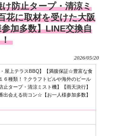
焼け防止タープ・清涼ミ
百花に取材を受けた大阪
参加多数】LINE交換自
り！
2026/05/20
適・屋上テラスBBQ】【満腹保証☆豊富な食
１６種類！？クラフトビルや海外のビール
防止タープ・清涼ミスト機】【雨天決行】
番出会える街コン☆【お一人様参加多数】