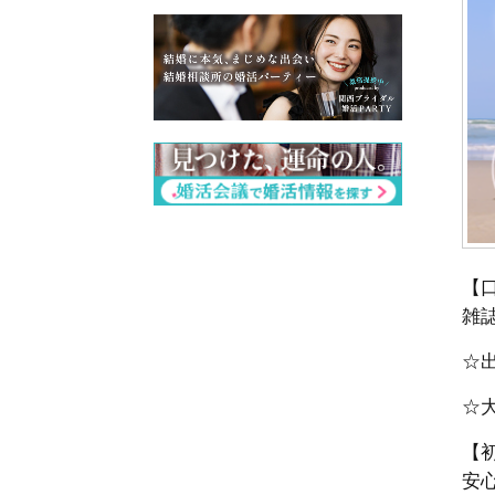
【
雑
☆出
☆
【
安