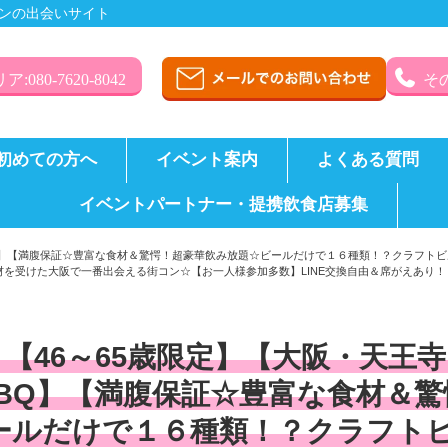
ンの出会いサイト
:080-7620-8042
その
初めての方へ
イベント案内
よくある質問
イベントパートナー・提携飲食店募集
BQ】【満腹保証☆豊富な食材＆驚愕！超豪華飲み放題☆ビールだけで１６種類！？クラフト
を受けた大阪で一番出会える街コン☆【お一人様参加多数】LINE交換自由＆席がえあり！
【46～65歳限定】【大阪・天王
BQ】【満腹保証☆豊富な食材＆
ールだけで１６種類！？クラフト