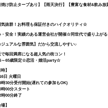
日焼け防止タープあり】【雨天決行】【豊富な食材&飲み放
囲気抜群！お料理も保証付きのハイクオリティ☆
心・安全！実績のある運営会社が開催☆同世代で盛り上がる
カジュアルな雰囲気】だから交流しやすい♪
阪で毎回満席になる超人気の街コン！
6～65歳限定☆恋活・婚活party☆
日時】
16日 火曜日
9時30分受付開始(遅れての参加もOK)
0時00分スタート
2時00分終了
会場】