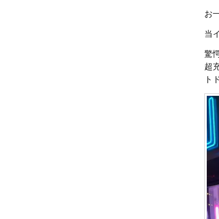
お一
当
驚
超
ト