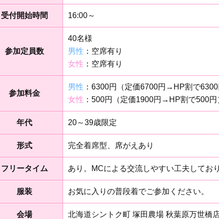
受付開始時間
16:00～
40名様
参加定員数
男性
：空席有り
女性
：空席有り
男性
：6300円（定価6700円→HP割で63
参加料金
女性
：500円（定価1900円→HP割で500
年代
20～39歳限定
形式
完全着席型、席がえあり
フリータイム
あり。MCによる交流しやすい工夫してお
服装
お気に入りの普段着でご参加ください。
会場
北海道シントク町 塚田農場 秋葉原万世橋