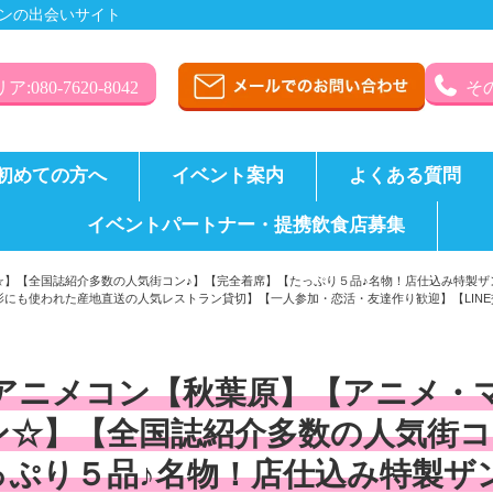
ンの出会いサイト
:080-7620-8042
その
初めての方へ
イベント案内
よくある質問
イベントパートナー・提携飲食店募集
☆】【全国誌紹介多数の人気街コン♪】【完全着席】【たっぷり５品♪名物！店仕込み特製ザ
にも使われた産地直送の人気レストラン貸切】【一人参加・恋活・友達作り歓迎】【LIN
アニメコン【秋葉原】【アニメ・
ン☆】【全国誌紹介多数の人気街コ
っぷり５品♪名物！店仕込み特製ザ