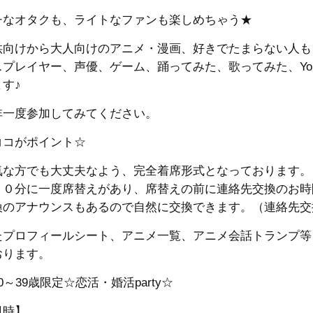
チなオタクも、ライトなファンも楽しめちゃう★
供向けから大人向けのアニメ・漫画、好きでたまらない人も
スプレイヤー、声優、ゲーム、踊ってみた、歌ってみた、YouT
す♪
非一度参加してみてください。
ココがポイント☆
気な方でも大丈夫なよう、完全着席形式となっております。
３０分に一度席替えがあり、席替えの前に連絡先交換のお時
換のアナウンスもあるので自然に交換できます。（連絡先交
たプロフィールシート、アニメ一覧、アニメ会話トランプ等
おります。
0～39歳限定☆恋活・婚活party☆
日時】