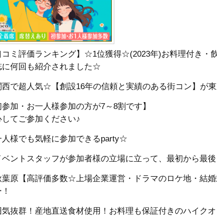
口コミ評価ランキング】☆1位獲得☆(2023年)お料理付き
誌に何回も紹介されました☆
関西で超人気☆【創設16年の信頼と実績のある街コン】が
初参加・お一人様参加の方が7～8割です】
心してご参加ください♪
人様でも気軽に参加できるparty☆
イベントスタッフが参加者様の立場に立って、最初から最後
秋葉原【高評価多数☆上場企業運営・ドラマのロケ地・結婚
ー！
囲気抜群！産地直送食材使用！お料理も保証付きのハイクオ