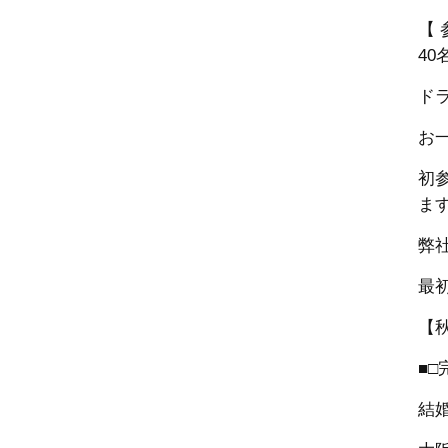
【 
40
ド
お
初
ま
弊
最
【
■□
結