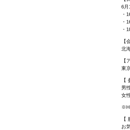
6月
・1
・1
・1
【
北
【
東
【 
男性
女性
※
【 
お