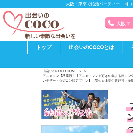
大阪・東京で婚活パーティー・街コ
大阪エリア
トップ
出会いのCOCOとは
出会いのCOCO HOME
>
>
アニメコン【秋葉原】【アニメ・マンガ好きの集まる街コン
いデザート☆街コン限定プリン】【安心☆上場企業運営・撮影