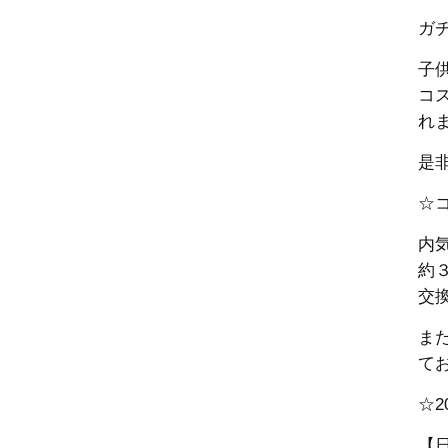
ガ
子
コ
れま
是
☆
内
約
交
ま
て
☆2
【