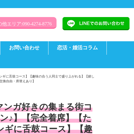
他エリア:090-4274-8776
お問い合わせ
恋活・婚活コラム
ンギに舌鼓コース】【趣味の合う人同士で盛り上がれる】【嬉し
E交換自由・席替えあり】
マンガ好きの集まる街コ
ン♪】【完全着席】【た
ンギに舌鼓コース】【趣