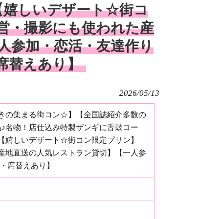
【嬉しいデザート☆街コ
営・撮影にも使われた産
人参加・恋活・友達作り
・席替えあり】
2026/05/13
きの集まる街コン☆】【全国誌紹介多数の
品♪名物！店仕込み特製ザンギに舌鼓コー
【嬉しいデザート☆街コン限定プリン】
産地直送の人気レストラン貸切】【一人参
由・席替えあり】