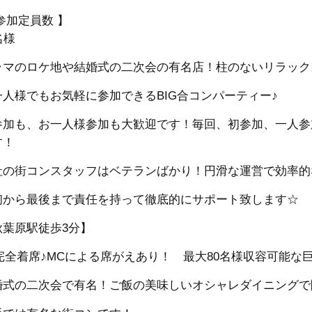
参加定員数 】
名様
ラマのロケ地や結婚式の二次会の有名店！柱のないリラック
一人様でもお気軽に参加できるBIG合コンパーティー♪
参加も、お一人様参加も大歓迎です！毎回、初参加、一人参
す！
社の街コンスタッフはベテランばかり！円滑な運営で効率的
初から最後まで責任を持って徹底的にサポート致します☆
秋葉原駅徒歩3分】
完全着席♪MCによる席がえあり！ 最大80名様収容可能な巨大
婚式の二次会で有名！ご飯の美味しいオシャレダイニングで