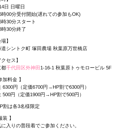
14日 日曜日
6時00分受付開始(遅れての参加もOK)
6時30分スタート
8時30分終了
会場】
海道シントク町 塚田農場 秋葉原万世橋店
アクセス】
京都
千代田区
外神田
1-16-1
秋葉原トゥモロービル 5F
参加料金 】
 6300円（定価6700円→HP割で6300円）
 500円（定価1900円→HP割で500円）
HP割は各3名様限定
服装 】
気に入りの普段着でご参加ください。