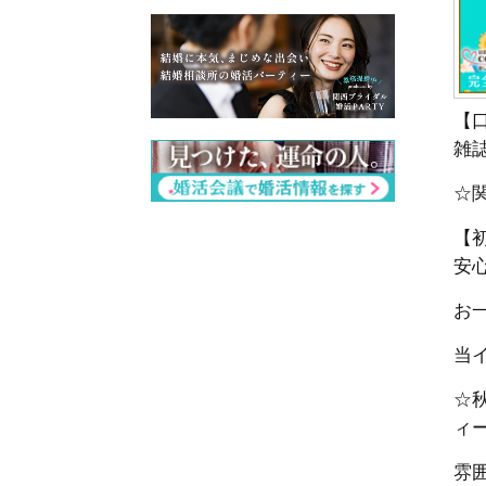
【
雑
☆
【
安
お一
当
☆
ィ
雰