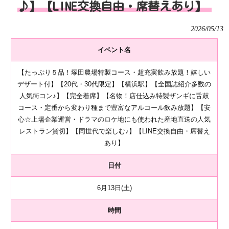
♪】【LINE交換自由・席替えあり】
2026/05/13
イベント名
【たっぷり５品！塚田農場特製コース・超充実飲み放題！嬉しい
デザート付】【20代・30代限定】【横浜駅】【全国誌紹介多数の
人気街コン♪】【完全着席】【名物！店仕込み特製ザンギに舌鼓
コース・定番から変わり種まで豊富なアルコール飲み放題】【安
心☆上場企業運営・ドラマのロケ地にも使われた産地直送の人気
レストラン貸切】【同世代で楽しむ♪】【LINE交換自由・席替え
あり】
日付
6月13日(土)
時間