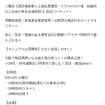
☆横浜【高評価多数☆上場企業運営・ドラマのロケ地・結婚式
の二次会の有名会場貸切♪】恋活パーティー！
雰囲気抜群！産地直送食材使用！お料理も保証付きのハイクオ
リティ☆
安心・安全！実績のある運営会社が開催☆アラサー同世代で盛
り上がる☆
【カジュアルな雰囲気】だから交流しやすい♪
大阪で毎回満席になる超人気の街コン！が横浜上陸！
☆20代・30代歳限定☆同世代で楽しむ！恋活・婚活party☆
【日時】
6月13日 土曜日
・15時30分受付開始(遅れての参加もOK)
・16時00分スタート
・18時00分終了
【会場】