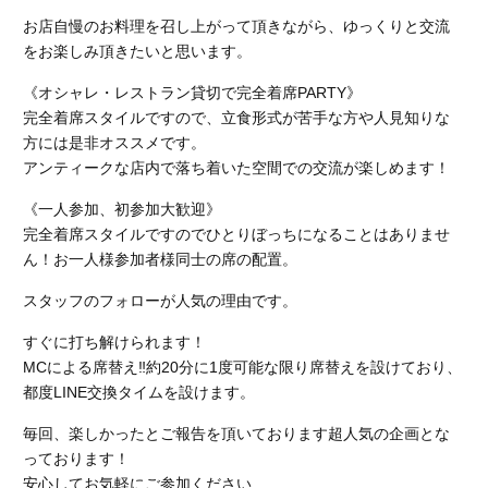
お店自慢のお料理を召し上がって頂きながら、ゆっくりと交流
をお楽しみ頂きたいと思います。
《オシャレ・レストラン貸切で完全着席PARTY》
完全着席スタイルですので、立食形式が苦手な方や人見知りな
方には是非オススメです。
アンティークな店内で落ち着いた空間での交流が楽しめます！
《一人参加、初参加大歓迎》
完全着席スタイルですのでひとりぼっちになることはありませ
ん！お一人様参加者様同士の席の配置。
スタッフのフォローが人気の理由です。
すぐに打ち解けられます！
MCによる席替え‼︎約20分に1度可能な限り席替えを設けており、
都度LINE交換タイムを設けます。
毎回、楽しかったとご報告を頂いております超人気の企画とな
っております！
安心してお気軽にご参加ください