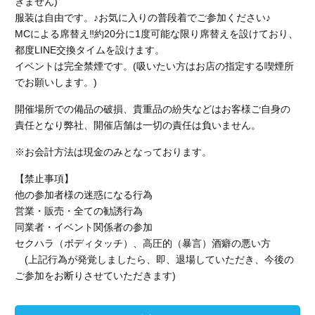
きません)
服装は自由です。♪お気に入りの普段着でご参加ください♪
MCによる席替え‼︎約20分に1度可能な限り席替えを設けており、
都度LINE交換タイムを設けます。
イベントは完全禁煙です。(吸いたい方はお店の指定する喫煙所
でお願いします。)
開催場所での備品の破損、貴重品の紛失などはお客様ご自身の
責任となり弊社、開催店舗
は一切の責任は負いません。
※お会計方法は現金のみとなっております。
【禁止事項】
他の参加者様の迷惑になる行為
営業・販売・全ての勧誘行為
同業者・イベント関係者の参加
セクハラ（ボディタッチ）、高圧的（暴言）酒癖の悪い方
(上記行為が発覚しましたら、即、退場していただき、今後の
ご参加をお断りさせていただきます)