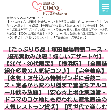
MENU
出会いのCOCO HOME
>
>
【たっぷり５品！塚田農場特製コース・超充実飲み放題！嬉しいデザート付】【20
代・30代限定】【横浜駅】【全国誌紹介多数の人気街コン♪】【完全着席】【名
物！店仕込み特製ザンギに舌鼓コース・定番から変わり種まで豊富なアルコール飲
み放題】【安心☆上場企業運営・ドラマのロケ地にも使われた産地直送の人気レス
トラン貸切】【同世代で楽しむ♪】【LINE交換自由・席替えあり】
【たっぷり５品！塚田農場特製コース・
超充実飲み放題！嬉しいデザート付】
【20代・30代限定】【横浜駅】【全国誌
紹介多数の人気街コン♪】【完全着席】
【名物！店仕込み特製ザンギに舌鼓コー
ス・定番から変わり種まで豊富なアルコ
ール飲み放題】【安心☆上場企業運営・
ドラマのロケ地にも使われた産地直送の
人気レストラン貸切】【同世代で楽しむ