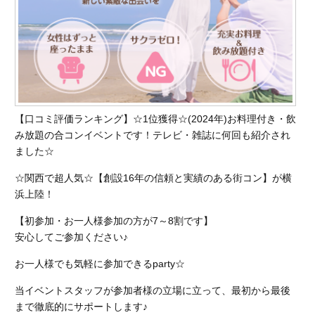
【口コミ評価ランキング】☆1位獲得☆(2024年)お料理付き・飲
み放題の合コンイベントです！
テレビ・雑誌に何回も紹介され
ました☆
☆関西で超人気☆【創設16年の信頼と実績のある街コン】が横
浜上陸！
【初参加・お一人様参加の方が7～8割です】
安心してご参加ください♪
お一人様でも気軽に参加できるparty☆
当イベントスタッフが参加者様の立場に立って、最初から最後
まで徹底的にサポートします♪