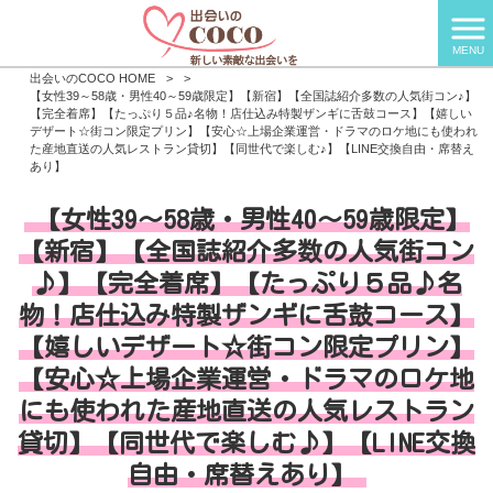
MENU
出会いのCOCO HOME
>
>
【女性39～58歳・男性40～59歳限定】【新宿】【全国誌紹介多数の人気街コン♪】
【完全着席】【たっぷり５品♪名物！店仕込み特製ザンギに舌鼓コース】【嬉しい
デザート☆街コン限定プリン】【安心☆上場企業運営・ドラマのロケ地にも使われ
た産地直送の人気レストラン貸切】【同世代で楽しむ♪】【LINE交換自由・席替え
あり】
【女性39～58歳・男性40～59歳限定】
【新宿】【全国誌紹介多数の人気街コン
♪】【完全着席】【たっぷり５品♪名
物！店仕込み特製ザンギに舌鼓コース】
【嬉しいデザート☆街コン限定プリン】
【安心☆上場企業運営・ドラマのロケ地
にも使われた産地直送の人気レストラン
貸切】【同世代で楽しむ♪】【LINE交換
自由・席替えあり】