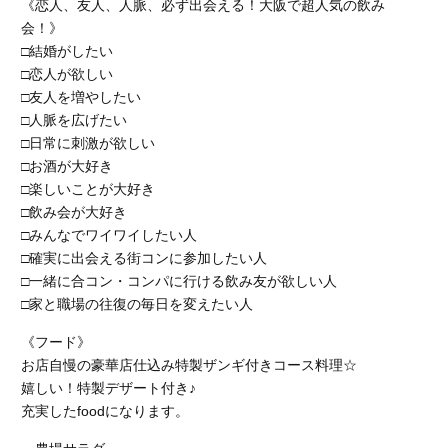
《恋人、友人、人脈、必ず出会える！大阪で超人気の飲み
会！》
□結婚がしたい
□恋人が欲しい
□友人を増やしたい
□人脈を広げたい
□日常に刺激が欲しい
□お酒が大好き
□楽しいことが大好き
□飲み会が大好き
□みんなでワイワイしたい人
□確実に出会える街コンに参加したい人
□一緒に合コン・コンパに行ける飲み友が欲しい人
□家と職場の往復の毎日を変えたい人
《フード》
お店自慢の豪華店仕込み特製ザンギ付きコース料理☆
嬉しい！特製デザート付き♪
充実したfoodになります。