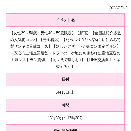
2026/05/13
イベント名
【女性39～58歳・男性40～59歳限定】【新宿】【全国誌紹介多数
の人気街コン♪】【完全着席】【たっぷり５品♪名物！店仕込み特
製ザンギに舌鼓コース】【嬉しいデザート☆街コン限定プリン】
【安心☆上場企業運営・ドラマのロケ地にも使われた産地直送の
人気レストラン貸切】【同世代で楽しむ♪】【LINE交換自由・席
替えあり】
日付
6月13日(土)
時間
15時30分〜17時30分
受付開始時間