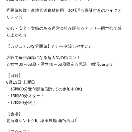
雰囲気抜群！産地直送食材使用！お料理も保証付きのハイクオ
リティ☆
安心・安全！実績のある運営会社が開催☆アラサー同世代で盛
り上がる☆
【カジュアルな雰囲気】だから交流しやすい♪
大阪で毎回満席になる超人気の街コン！
☆女性39～58歳・男性40～59歳限定☆恋活・婚活party☆
【日時】
6月13日 土曜日
・15時00分受付開始(遅れての参加もOK)
・15時30分スタート
・17時30分終了
【会場】
北海道シントク町 塚田農場 新宿西口店
【アクセス】