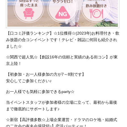
【口コミ評価ランキング】☆1位獲得☆(2023年)お料理付き・飲
み放題の合コンイベントです！テレビ・雑誌に何回も紹介され
ました☆
☆関西で超人気☆【創設16年の信頼と実績のある街コン】が東
京上陸！
【初参加・お一人様参加の方が7～8割です】
安心してご参加ください♪
お一人様でも気軽に参加できるparty☆
当イベントスタッフが参加者様の立場に立って、最初から最後
まで徹底的にサポートします♪
☆新宿【高評価多数☆上場企業運営・ドラマのロケ地・結婚式
の二次会の有名会場貸切♪】恋活パーティー！