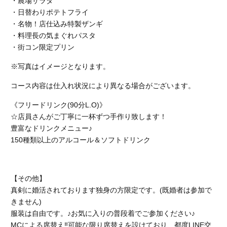
・農場サラダ
・日替わりポテトフライ
・名物！店仕込み特製ザンギ
・料理長の気まぐれパスタ
・街コン限定プリン
※写真はイメージとなります。
コース内容は仕入れ状況により異なる場合がございます。
《フリードリンク(90分L.O)》
☆店員さんがご丁寧に一杯ずつ手作り致します！
豊富なドリンクメニュー♪
150種類以上のアルコール＆ソフトドリンク
【その他】
真剣に婚活されております独身の方限定です。(既婚者は参加で
きません)
服装は自由です。♪お気に入りの普段着でご参加ください♪
MCによる席替え‼︎可能な限り席替えを設けており、都度LINE交