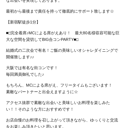
な出会いを実現しております。
最初から最後まで責任を持って徹底的にサポート致します☆
【新宿駅徒歩1分】
■□完全着席♪MCによる席がえあり！ 最大80名様収容可能な巨
大な空間を貸切してBIG合コンPARTY■□
結婚式の二次会で有名！ご飯の美味しいオシャレダイニングで
開催致します♪♪
大阪では有名な街コンです！
毎回満員御礼でした♪
もちろん、MCによる席がえ、フリータイムもございます！
素敵なパートナーと出会えますように☆
アクセス抜群で素敵な出会いと美味しいお料理を楽しみた
い！！そのような方におすすめです！
お店自慢のお料理を召し上がって頂きながら、ゆっくりと交流
をお楽しみ頂きたいと思います。