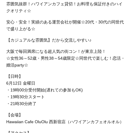
雰囲気抜群！ハワイアンカフェ貸切！お料理も保証付きのハイ
クオリティ☆
安心・安全！実績のある運営会社が開催☆20代・30代の同世代
で盛り上がる☆
【カジュアルな雰囲気】だから交流しやすい♪
大阪で毎回満席になる超人気の街コン！が東京上陸！
☆女性36～52歳・男性38～54歳限定☆同世代で楽しむ！恋活・
婚活party☆
【日時】
6月12日 金曜日
・19時00分受付開始(遅れての参加もOK)
・19時30分スタート
・21時30分終了
【会場】
Hawaiian Cafe OluOlu 西新宿店
（ハワイアンカフェオルオル）