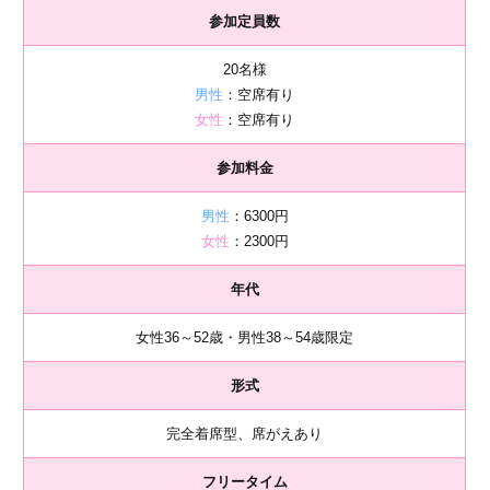
参加定員数
20名様
男性
：空席有り
女性
：空席有り
参加料金
男性
：6300円
女性
：2300円
年代
女性36～52歳・男性38～54歳限定
形式
完全着席型、席がえあり
フリータイム