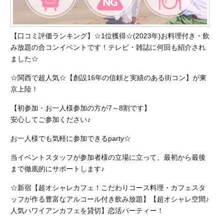
【口コミ評価ランキング】☆1位獲得☆(2023年)お料理付き・飲
み放題の合コンイベントです！テレビ・雑誌に何回も紹介され
ました☆
☆関西で超人気☆【創設16年の信頼と実績のある街コン】が東
京上陸！
【初参加・お一人様参加の方が7～8割です】
安心してご参加ください♪
お一人様でも気軽に参加できるparty☆
当イベントスタッフが参加者様の立場に立って、最初から最後
まで徹底的にサポートします♪
☆新宿【超オシャレカフェ！こだわりコース料理・カフェスタ
ッフが作る豊富なアルコール付き飲み放題】【超オシャレ空間♪
人気ハワイアンカフェを貸切】恋活パーティー！