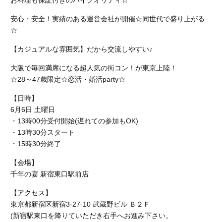
お料理も保証付きのハイクオリティ☆
安心・安全！実績のある運営会社が開催☆同世代で盛り上がる
☆
【カジュアルな雰囲気】だから交流しやすい♪
大阪で毎回満席になる超人気の街コン！が東京上陸！
☆28～47歳限定☆恋活・婚活party☆
【日時】
6月6日 土曜日
・13時00分受付開始(遅れての参加もOK)
・13時30分スタート
・15時30分終了
【会場】
千年の宴 新宿東口駅前店
【アクセス】
東京都新宿区新宿3-27-10 武蔵野ビル Ｂ２Ｆ
(新宿駅東口を降りていただき右手へお進み下さい。