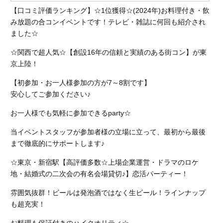
【口コミ評価ランキング】☆1位獲得☆(2024年)お料理付き・飲
み放題の合コンイベントです！テレビ・雑誌に何回も紹介され
ました☆
☆関西で超人気☆【創設16年の信頼と実績のある街コン】が東
京上陸！
【初参加・お一人様参加の方が7～8割です】
安心してご参加ください♪
お一人様でも気軽に参加できるparty☆
当イベントスタッフが参加者様の立場に立って、最初から最後
まで徹底的にサポートします♪
☆東京・新宿駅【高評価多数☆上場企業運営・ドラマのロケ
地・結婚式の二次会の有名会場貸切♪】恋活パーティー！
雰囲気抜群！ビールは発泡酒ではなく生ビール！ラインナップ
も超充実！