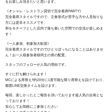
をお楽しみ頂きたいと思います。
《オシャレ・レストラン貸切で完全着席PARTY》
完全着席スタイルですので、立食形式が苦手な方や人見知りな
方には是非オススメです。
和をモチーフとした店内で落ち着いた空間での交流が楽しめま
す！
《一人参加、初参加大歓迎》
完全着席スタイルですのでひとりぼっちになることはありませ
ん！お一人様参加者様同士の席の配置。
スタッフのフォローが人気の理由です。
すぐに打ち解けられます！
MCによる席替え‼︎約20分に1度可能な限り席替えを設けており、
都度LINE交換タイムを設けます。
毎回、楽しかったとご報告を頂いております超人気の企画とな
っております！
安心してお気軽にご参加ください