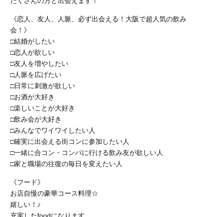
たくさんの方と出会えます！
《恋人、友人、人脈、必ず出会える！大阪で超人気の飲み
会！》
□結婚がしたい
□恋人が欲しい
□友人を増やしたい
□人脈を広げたい
□日常に刺激が欲しい
□お酒が大好き
□楽しいことが大好き
□飲み会が大好き
□みんなでワイワイしたい人
□確実に出会える街コンに参加したい人
□一緒に合コン・コンパに行ける飲み友が欲しい人
□家と職場の往復の毎日を変えたい人
《フード》
お店自慢の豪華コース料理☆
嬉しい！♪
充実したfoodになります。