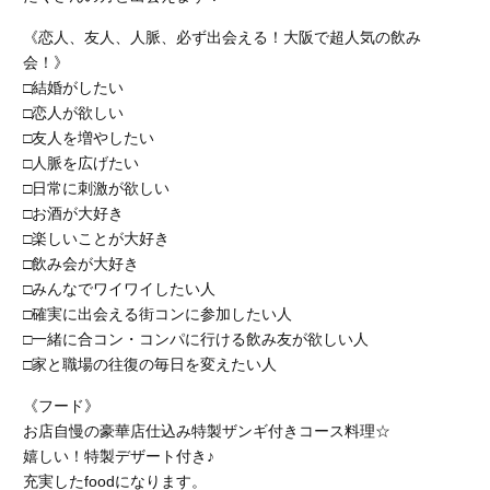
《恋人、友人、人脈、必ず出会える！大阪で超人気の飲み
会！》
□結婚がしたい
□恋人が欲しい
□友人を増やしたい
□人脈を広げたい
□日常に刺激が欲しい
□お酒が大好き
□楽しいことが大好き
□飲み会が大好き
□みんなでワイワイしたい人
□確実に出会える街コンに参加したい人
□一緒に合コン・コンパに行ける飲み友が欲しい人
□家と職場の往復の毎日を変えたい人
《フード》
お店自慢の豪華店仕込み特製ザンギ付きコース料理☆
嬉しい！特製デザート付き♪
充実したfoodになります。