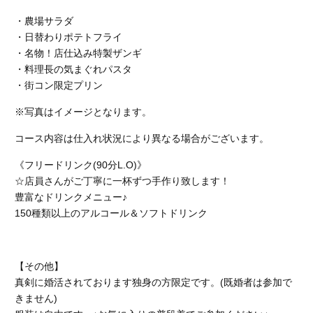
・農場サラダ
・日替わりポテトフライ
・名物！店仕込み特製ザンギ
・料理長の気まぐれパスタ
・街コン限定プリン
※写真はイメージとなります。
コース内容は仕入れ状況により異なる場合がございます。
《フリードリンク(90分L.O)》
☆店員さんがご丁寧に一杯ずつ手作り致します！
豊富なドリンクメニュー♪
150種類以上のアルコール＆ソフトドリンク
【その他】
真剣に婚活されております独身の方限定です。(既婚者は参加で
きません)