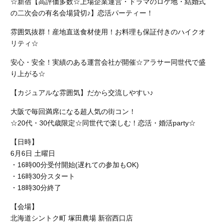
☆新宿【高評価多数☆上場企業運営・ドラマのロケ地・結婚式
の二次会の有名会場貸切♪】恋活パーティー！
雰囲気抜群！産地直送食材使用！お料理も保証付きのハイクオ
リティ☆
安心・安全！実績のある運営会社が開催☆アラサー同世代で盛
り上がる☆
【カジュアルな雰囲気】だから交流しやすい♪
大阪で毎回満席になる超人気の街コン！
☆20代・30代歳限定☆同世代で楽しむ！恋活・婚活party☆
【日時】
6月6日 土曜日
・16時00分受付開始(遅れての参加もOK)
・16時30分スタート
・18時30分終了
【会場】
北海道シントク町 塚田農場 新宿西口店