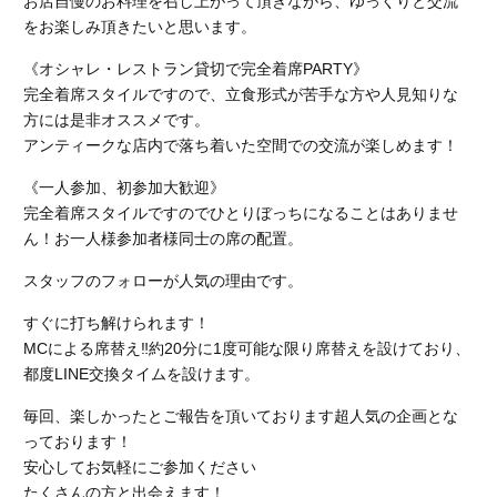
お店自慢のお料理を召し上がって頂きながら、ゆっくりと交流
をお楽しみ頂きたいと思います。
《オシャレ・レストラン貸切で完全着席PARTY》
完全着席スタイルですので、立食形式が苦手な方や人見知りな
方には是非オススメです。
アンティークな店内で落ち着いた空間での交流が楽しめます！
《一人参加、初参加大歓迎》
完全着席スタイルですのでひとりぼっちになることはありませ
ん！お一人様参加者様同士の席の配置。
スタッフのフォローが人気の理由です。
すぐに打ち解けられます！
MCによる席替え‼︎約20分に1度可能な限り席替えを設けており、
都度LINE交換タイムを設けます。
毎回、楽しかったとご報告を頂いております超人気の企画とな
っております！
安心してお気軽にご参加ください
たくさんの方と出会えます！