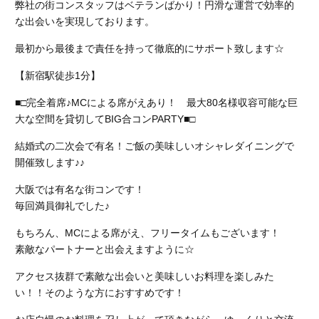
弊社の街コンスタッフはベテランばかり！円滑な運営で効率的
な出会いを実現しております。
最初から最後まで責任を持って徹底的にサポート致します☆
【新宿駅徒歩1分】
■□完全着席♪MCによる席がえあり！ 最大80名様収容可能な巨
大な空間を貸切してBIG合コンPARTY■□
結婚式の二次会で有名！ご飯の美味しいオシャレダイニングで
開催致します♪♪
大阪では有名な街コンです！
毎回満員御礼でした♪
もちろん、MCによる席がえ、フリータイムもございます！
素敵なパートナーと出会えますように☆
アクセス抜群で素敵な出会いと美味しいお料理を楽しみた
い！！そのような方におすすめです！