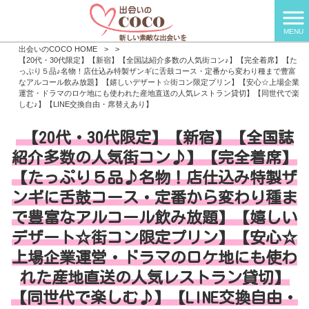
MENU
出会いのCOCO HOME
>
>
【20代・30代限定】【新宿】【全国誌紹介多数の人気街コン♪】【完全着席】【た
っぷり５品♪名物！店仕込み特製ザンギに舌鼓コース・定番から変わり種まで豊富
なアルコール飲み放題】【嬉しいデザート☆街コン限定プリン】【安心☆上場企業
運営・ドラマのロケ地にも使われた産地直送の人気レストラン貸切】【同世代で楽
しむ♪】【LINE交換自由・席替えあり】
【20代・30代限定】【新宿】【全国誌
紹介多数の人気街コン♪】【完全着席】
【たっぷり５品♪名物！店仕込み特製ザ
ンギに舌鼓コース・定番から変わり種ま
で豊富なアルコール飲み放題】【嬉しい
デザート☆街コン限定プリン】【安心☆
上場企業運営・ドラマのロケ地にも使わ
れた産地直送の人気レストラン貸切】
【同世代で楽しむ♪】【LINE交換自由・