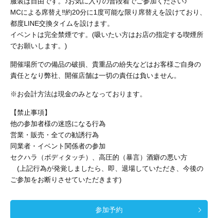
服装は自由です。♪お気に入りの普段着でご参加ください♪
MCによる席替え‼︎約20分に1度可能な限り席替えを設けており、
都度LINE交換タイムを設けます。
イベントは完全禁煙です。(吸いたい方はお店の指定する喫煙所
でお願いします。)
開催場所での備品の破損、貴重品の紛失などはお客様ご自身の
責任となり弊社、開催店舗
は一切の責任は負いません。
※お会計方法は現金のみとなっております。
【禁止事項】
他の参加者様の迷惑になる行為
営業・販売・全ての勧誘行為
同業者・イベント関係者の参加
セクハラ（ボディタッチ）、高圧的（暴言）酒癖の悪い方
(上記行為が発覚しましたら、即、退場していただき、今後の
ご参加をお断りさせていただきます)
参加予約