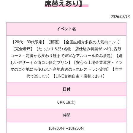
席替えあり】
2026/05/13
イベント名
【20代・30代限定】【新宿】【全国誌紹介多数の人気街コン♪】
【完全着席】【たっぷり５品♪名物！店仕込み特製ザンギに舌鼓
コース・定番から変わり種まで豊富なアルコール飲み放題】【嬉
しいデザート☆街コン限定プリン】【安心☆上場企業運営・ドラ
マのロケ地にも使われた産地直送の人気レストラン貸切】【同世
代で楽しむ♪】【LINE交換自由・席替えあり】
日付
6月6日(土)
時間
16時30分〜18時30分