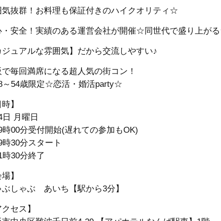
囲気抜群！お料理も保証付きのハイクオリティ☆
心・安全！実績のある運営会社が開催☆同世代で盛り上がる
カジュアルな雰囲気】だから交流しやすい♪
阪で毎回満席になる超人気の街コン！
8～54歳限定☆恋活・婚活party☆
日時】
4日 月曜日
9時00分受付開始(遅れての参加もOK)
9時30分スタート
1時30分終了
会場】
ゃぶしゃぶ あいち【駅から3分】
アクセス】