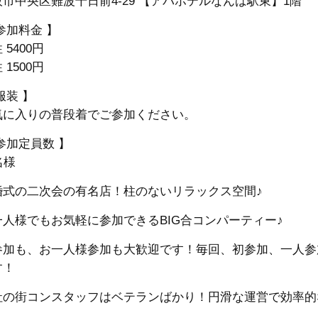
阪市中央区難波千日前4-29 【アパホテルなんば駅東】1階
参加料金 】
 5400円
 1500円
服装 】
気に入りの普段着でご参加ください。
参加定員数 】
名様
婚式の二次会の有名店！柱のないリラックス空間♪
一人様でもお気軽に参加できるBIG合コンパーティー♪
参加も、お一人様参加も大歓迎です！毎回、初参加、一人参
す！
社の街コンスタッフはベテランばかり！円滑な運営で効率的