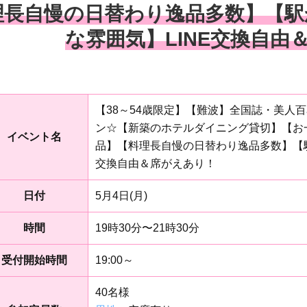
理長自慢の日替わり逸品多数】【駅
な雰囲気】LINE交換自由
【38～54歳限定】【難波】全国誌・美人
ン☆【新築のホテルダイニング貸切】【お
イベント名
品】【料理長自慢の日替わり逸品多数】【駅
交換自由＆席がえあり！
日付
5月4日(月)
時間
19時30分〜21時30分
受付開始時間
19:00～
40名様