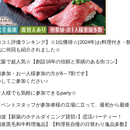
口コミ評価ランキング】☆1位獲得☆(2024年)お料理付き
誌に何回も紹介されました☆
大阪で超人気☆【創設16年の信頼と実績のある街コン】
初参加・お一人様参加の方が6～7割です】
心してご参加ください♪
人様でも気軽に参加できるparty☆
イベントスタッフが参加者様の立場に立って、最初から最後
難波【新築のホテルダイニング貸切♪】恋活パーティー！
国産黒毛和牛料理逸品】【料理長自慢の日替わり逸品多数】