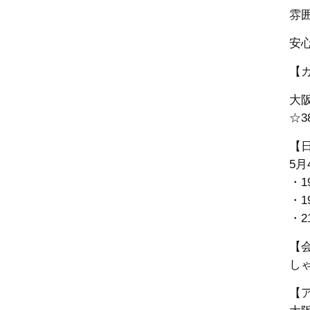
雰
安
【
大
☆3
【
5月
・1
・1
・2
【
し
【