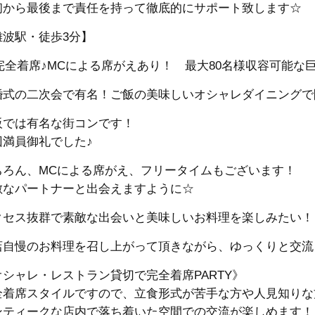
初から最後まで責任を持って徹底的にサポート致します☆
難波駅・徒歩3分】
完全着席♪MCによる席がえあり！ 最大80名様収容可能な巨大
婚式の二次会で有名！ご飯の美味しいオシャレダイニングで
阪では有名な街コンです！
回満員御礼でした♪
ちろん、MCによる席がえ、フリータイムもございます！
敵なパートナーと出会えますように☆
クセス抜群で素敵な出会いと美味しいお料理を楽しみたい！
店自慢のお料理を召し上がって頂きながら、ゆっくりと交流
オシャレ・レストラン貸切で完全着席PARTY》
全着席スタイルですので、立食形式が苦手な方や人見知りな
ンティークな店内で落ち着いた空間での交流が楽しめます！