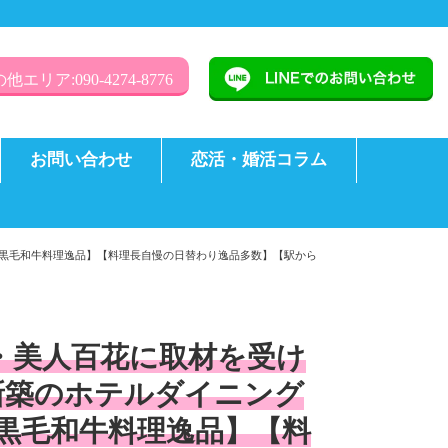
他エリア:090-4274-8776
お問い合わせ
恋活・婚活コラム
産黒毛和牛料理逸品】【料理長自慢の日替わり逸品多数】【駅から
誌・美人百花に取材を受け
新築のホテルダイニング
黒毛和牛料理逸品】【料