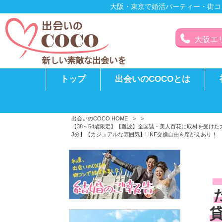
大阪・東京で婚活パーティー・街コ
大阪エリア
トップ
出会いのCOCOとは
出会いのCOCO HOME
>
>
【38～54歳限定】【難波】全国誌・美人百花に取材を受け
3分】【カジュアルな雰囲気】LINE交換自由＆席がえあり！