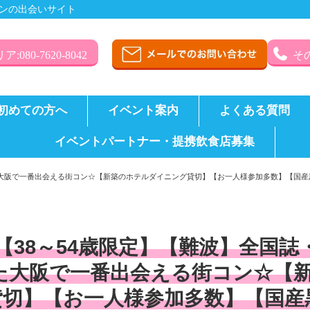
ンの出会いサイト
:080-7620-8042
その
初めての方へ
イベント案内
よくある質問
イベントパートナー・提携飲食店募集
た大阪で一番出会える街コン☆【新築のホテルダイニング貸切】【お一人様参加多数】【国
【38～54歳限定】【難波】全国
た大阪で一番出会える街コン☆【
貸切】【お一人様参加多数】【国産