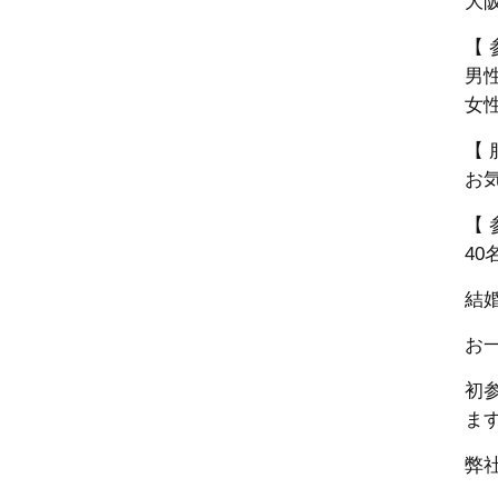
大
【 
男性
女性
【 
お
【 
40
結
お
初
ま
弊