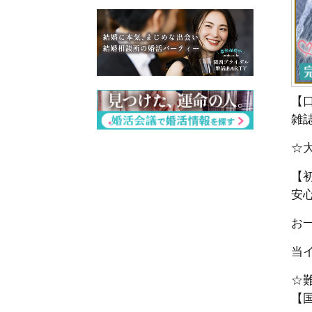
【
雑
☆
【
安
お一
当
☆
【