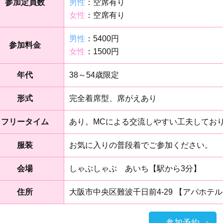
参加定員数
男性
：空席有り
女性
：空席有り
男性
：5400円
参加料金
女性
：1500円
年代
38～54歳限定
形式
完全着席型、席がえあり
フリータイム
あり。MCによる交流しやすい工夫してお
服装
お気に入りの普段着でご参加ください。
会場
しゃぶしゃぶ あいち【駅から3分】
住所
大阪市中央区難波千日前4-29 【アパホテ
参加予約