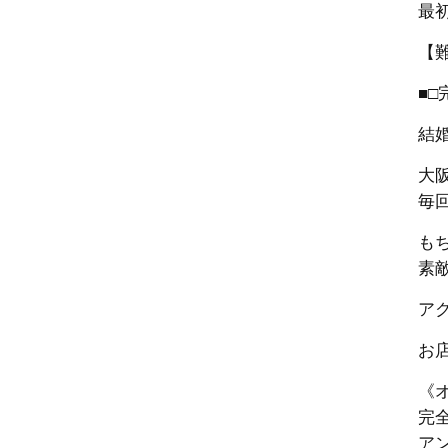
最
【
■□
結
大
毎
も
素
ア
お
《
完
ア