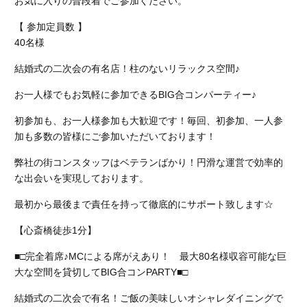
お気に入りの普段着でご参加ください。
【 参加定員数 】
40名様
結婚式の二次会の有名店！柱のないリラックス空間♪
お一人様でもお気軽に参加できるBIG合コンパーティー♪
初参加も、お一人様参加も大歓迎です！毎回、初参加、一人参
加も多数の皆様にご参加いただいております！
弊社の街コンスタッフはベテランばかり！円滑な運営で効率的
な出会いを実現しております。
最初から最後まで責任を持って徹底的にサポート致します☆
【心斎橋徒歩1分】
■□完全着席♪MCによる席がえあり！ 最大80名様収容可能な巨
大な空間を貸切してBIG合コンPARTY■□
結婚式の二次会で有名！ご飯の美味しいオシャレダイニングで