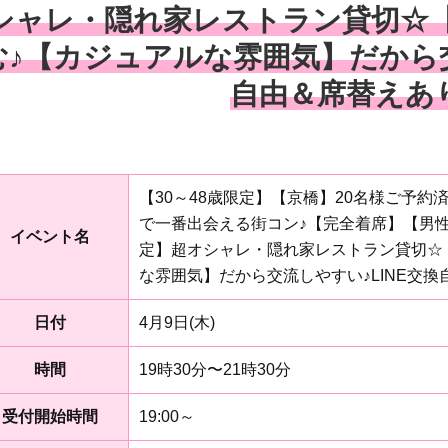
シャレ・隠れ家レストラン貸切☆
む♪【カジュアルな雰囲気】だから交
自由＆席替えあ
【30～48歳限定】【京橋】20名様ご予
で一番出会える街コン♪【完全着席】【男性
イベント名
定】超オシャレ・隠れ家レストラン貸切☆
な雰囲気】だから交流しやすい♪LINE交
日付
4月9日(木)
時間
19時30分〜21時30分
受付開始時間
19:00～