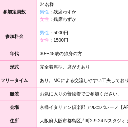
24名様
参加定員数
男性
：残席わずか
女性
：残席わずか
男性
：5000円
参加料金
女性
：1500円
年代
30〜48歳の独身の方
形式
完全着席型、席がえあり
フリータイム
あり。MCによる交流しやすい工夫してお
服装
お気に入りの普段着でご参加ください。
会場
京橋イタリアン倶楽部 アルコバレーノ【ARC
住所
大阪府大阪市都島区片町2-9-24 Nスタジオ