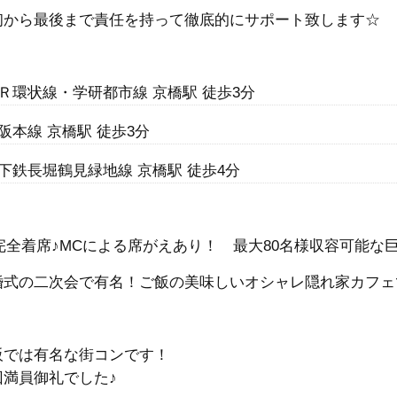
初から最後まで責任を持って徹底的にサポート致します☆
Ｒ環状線・学研都市線 京橋駅 徒歩3分
阪本線 京橋駅 徒歩3分
下鉄長堀鶴見緑地線 京橋駅 徒歩4分
完全着席♪MCによる席がえあり！ 最大80名様収容可能な巨大
婚式の二次会で有名！ご飯の美味しいオシャレ隠れ家カフェ
阪では有名な街コンです！
回満員御礼でした♪