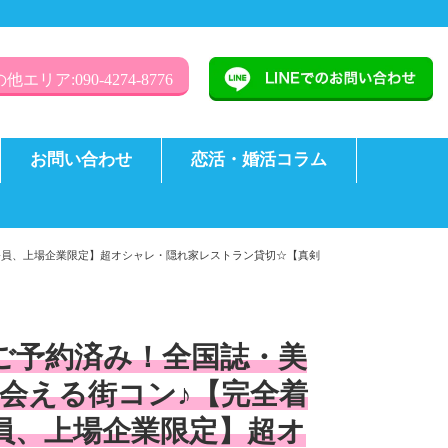
他エリア:090-4274-8776
お問い合わせ
恋活・婚活コラム
公務員、上場企業限定】超オシャレ・隠れ家レストラン貸切☆【真剣
様ご予約済み！全国誌・美
会える街コン♪【完全着
務員、上場企業限定】超オ