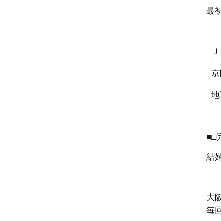
最
Ｊ
京
地
■□
結
大
毎