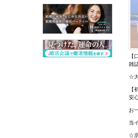
【
雑
☆
【
安
お一
当
☆