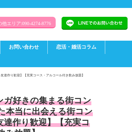
他エリア:090-4274-8776
お問い合わせ
恋活・婚活コラム
・友達作り歓迎】【充実コース・アルコール付き飲み放題】
ンガ好きの集まる街コン
た本当に出会える街コン
友達作り歓迎】【充実コ