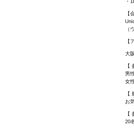
・1
【
Un
（
【
大阪
【 
男性
女性
【 
お
【 
20