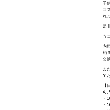
子
コ
れま
是
☆
内
約
交
ま
て
【
4月
・1
・1