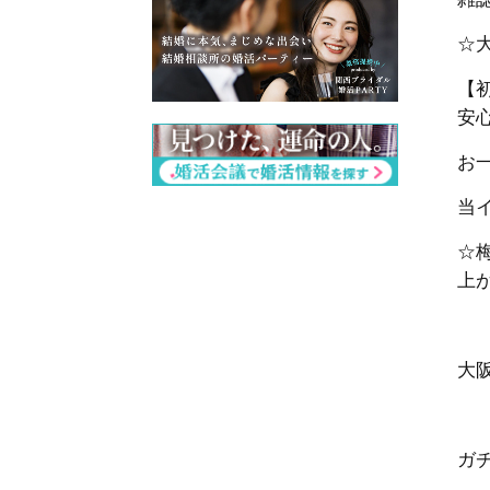
☆
【
安
お一
当
☆
上
大
ガ