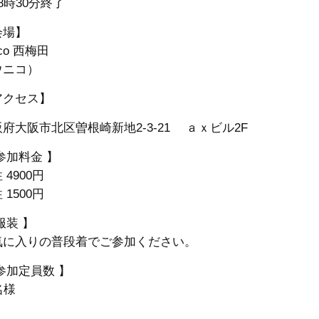
8時30分終了
会場】
ico 西梅田
ウニコ）
アクセス】
府大阪市北区曽根崎新地2-3-21 ａｘビル2F
参加料金 】
 4900円
 1500円
服装 】
気に入りの普段着でご参加ください。
参加定員数 】
名様