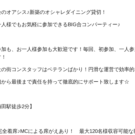
会のオアシス♪新築のオシャレダイニング貸切！
一人様でもお気軽に参加できるBIG合コンパーティー♪
参加も、お一人様参加も大歓迎です！
毎回、初参加、一人参
す！
社の街コンスタッフはベテランばかり！円滑な運営で効率的
初から最後まで責任を持って徹底的にサポート致します☆
梅田駅徒歩2分】
□完全着席♪MCによる席がえあり！ 最大120名様収容可能な