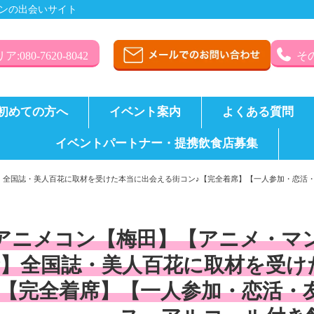
ンの出会いサイト
:080-7620-8042
その
初めての方へ
イベント案内
よくある質問
イベントパートナー・提携飲食店募集
】全国誌・美人百花に取材を受けた本当に出会える街コン♪【完全着席】【一人参加・恋活
アニメコン【梅田】【アニメ・マ
☆】全国誌・美人百花に取材を受け
♪【完全着席】【一人参加・恋活・