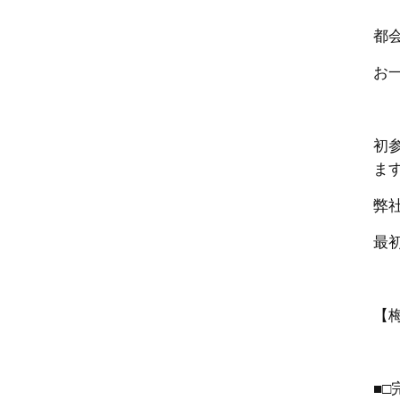
都
お
初
ま
弊
最
【
■