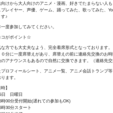
供向けから大人向けのアニメ・漫画、好きでたまらない人も
スプレイヤー、声優、ゲーム、踊ってみた、歌ってみた、YouT
す♪
非一度参加してみてください。
ココがポイント☆
気な方でも大丈夫なよう、完全着席形式となっております。
３０分に一度席替えがあり、席替えの前に連絡先交換のお時
換のアナウンスもあるので自然に交換できます。（連絡先交
たプロフィールシート、アニメ一覧、アニメ会話トランプ等
おります。
日時】
5日 日曜日
6時00分受付開始(遅れての参加もOK)
6時30分スタート